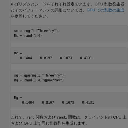
ルゴリズムとシードをそれぞれ設定できます。GPU 乱数発生器
とそのパフォーマンスの詳細については、
GPU での乱数の生成
を参照してください。
sc = rng(1,
"Threefry"
);

Rc = rand(1,4)
Rc =

   0.1404    0.8197    0.1073    0.4131
sg = gpurng(1,
"Threefry"
);

Rg = rand(1,4,
"gpuArray"
Rg =

    0.1404    0.8197    0.1073    0.4131
これで、
関数および
関数は、クライアントの CPU 上
rand
randi
および GPU 上で同じ乱数列を生成します。