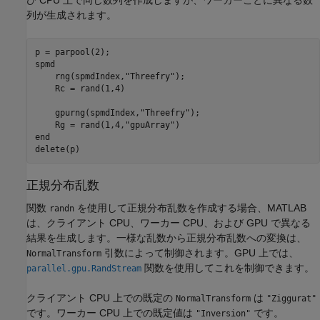
び CPU 上で同じ数列を作成しますが、ワーカーごとに異なる数
列が生成されます。
spmd
    rng(spmdIndex,
"Threefry"
);

    Rc = rand(1,4)

    gpurng(spmdIndex,
"Threefry"
);

    Rg = rand(1,4,
"gpuArray"
end
delete(p)
正規分布乱数
関数
を使用して正規分布乱数を作成する場合、MATLAB
randn
は、クライアント CPU、ワーカー CPU、および GPU で異なる
結果を生成します。一様な乱数から正規分布乱数への変換は、
引数によって制御されます。GPU 上では、
NormalTransform
関数を使用してこれを制御できます。
parallel.gpu.RandStream
クライアント CPU 上での既定の
は
NormalTransform
"Ziggurat"
です。ワーカー CPU 上での既定値は
です。
"Inversion"