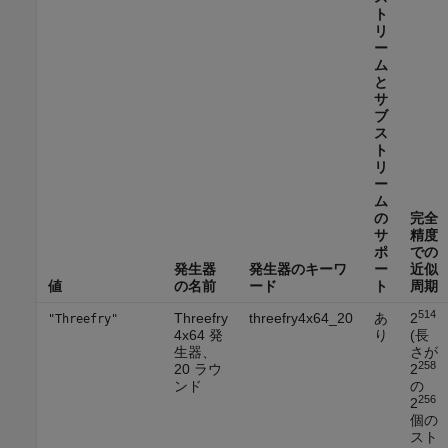
ト
リ
ー
ム
と
サ
ブ
ス
ト
リ
ー
ム
の
完全
サ
精度
ポ
での
発生器
発生器のキーワ
ー
近似
値
の名前
ード
ト
周期
514
Threefry
threefry4x64_20
あ
2
"Threefry"
4x64 発
り
(長
生器、
さが
258
20 ラウ
2
ンド
の
256
2
個の
スト