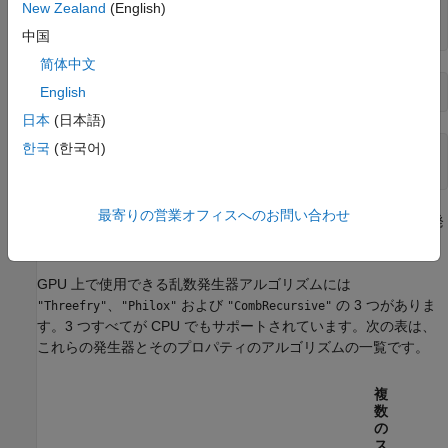
New Zealand
(English)
Rc =

    0.8147    0.9058    0.1270    0.9134
中国
简体中文
English
Rg = rand(1,4,
"gpuArray"
日本
(日本語)
한국
(한국어)
Rg =

    0.3640    0.5421    0.6543    0.7436
最寄りの営業オフィスへのお問い合わせ
GPU と CPU の両方で同じ乱数列を生成する必要がある場合、発
生器の設定を一致させることができます。
GPU 上で使用できる乱数発生器アルゴリズムには
、
および
の 3 つがありま
"Threefry"
"Philox"
"CombRecursive"
す。3 つすべてが CPU でもサポートされています。次の表は、
これらの発生器とそのプロパティのアルゴリズムの一覧です。
複
数
の
ス