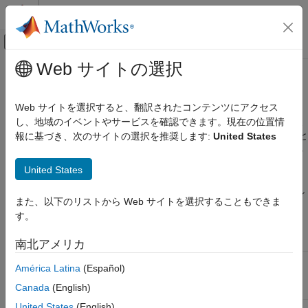
コンテンツへスキップ
MATLAB ヘルプ センター
オフキャンバス ナビゲーション メ
メインコンテンツ
Web サイトの選択
ドキュメンテーションのホーム
GPU 上の乱数ストリーム
並列計算
Web サイトを選択すると、翻訳されたコンテンツにアクセス
乱数発生関数
、
および
が GPU 上での計算に使
し、地域のイベントやサービスを確認できます。現在の位置情
rand
randi
randn
Parallel Computing Toolbox
用する発生器の既定の設定は、CPU 上での計算に使用する設定と
報に基づき、次のサイトの選択を推奨します:
United States
GPU コンピューティング
は異なります。GPU と CPU で再現可能な乱数列を生成するよう
MATLAB での GPU 計算
に、乱数発生器の動作を変更できます。
United States
GPU 上の乱数ストリーム
®
次の表は、クライアントおよびワーカーの MATLAB
セッション
また、以下のリストから Web サイトを選択することもできま
項目一覧
における GPU および CPU の既定の設定をまとめています。
す。
クライアント CPU および GPU
ワーカー CPU および GPU
発生器
シード
正規変換
南北アメリカ
正規分布乱数
クライアン
メルセンヌ・
Ziggurat
0
América Latina
(Español)
参考
ト CPU
ツイスター
Canada
(English)
United States
(English)