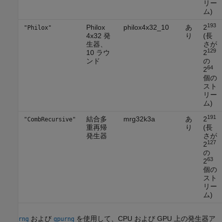
リー
ム)
193
Philox
philox4x32_10
あ
2
"Philox"
4x32 発
り
(長
生器、
さが
129
10 ラウ
2
ンド
の
64
2
個の
スト
リー
ム)
191
結合多
mrg32k3a
あ
2
"CombRecursive"
重再帰
り
(長
発生器
さが
127
2
の
63
2
個の
スト
リー
ム)
および
を使用して、CPU および GPU 上の発生器ア
rng
gpurng