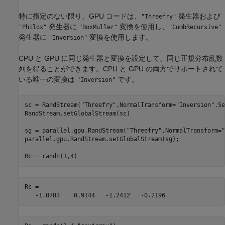
特に指定のない限り、GPU コードは、
発生器および
"Threefry"
発生器に
変換を使用し、
"Philox"
"BoxMuller"
"CombRecursive"
発生器に
変換を使用します。
"Inversion"
CPU と GPU に同じ発生器と変換を設定して、同じ正規分布乱数
列を得ることができます。CPU と GPU の両方でサポートされて
いる唯一の変換は
です。
"Inversion"
sc = RandStream(
"Threefry"
,NormalTransform=
"Inversion"
,Se
RandStream.setGlobalStream(sc)

sg = parallel.gpu.RandStream(
"Threefry"
,NormalTransform=
"
parallel.gpu.RandStream.setGlobalStream(sg);

Rc =

   -1.0783    0.9144   -1.2412   -0.2196