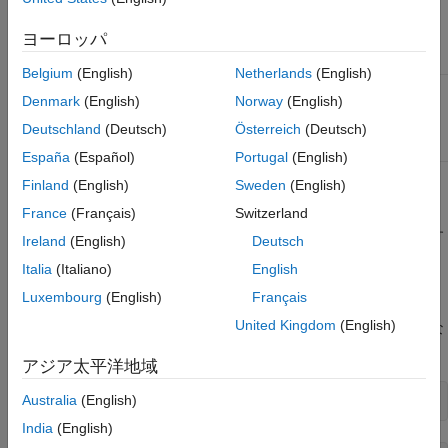
ワーカー
Threefry 4x64
Inversion
0
CPU
発生器、20 ラ
ウンド
ヨーロッパ
Belgium
(English)
Netherlands
(English)
GPU (クライ
Threefry 4x64
Box–Muller
0
Denmark
(English)
Norway
(English)
アントまた
発生器、20 ラ
はワーカー)
ウンド
Deutschland
(Deutsch)
Österreich
(Deutsch)
España
(Español)
Portugal
(English)
Finland
(English)
Sweden
(English)
ほとんどの場合、GPU 上の既定の乱数発生器が、クライアント
France
(Français)
Switzerland
またはワーカーの CPU 上の既定の発生器と異なっていても問題
はありません。しかし、GPU と CPU の両方で同じ結果を再現す
Ireland
(English)
Deutsch
る必要がある場合は、発生器を適切に設定できます。
Italia
(Italiano)
English
クライアント CPU および GPU
Luxembourg
(English)
Français
United Kingdom
(English)
新しい MATLAB セッションで、MATLAB は CPU と GPU で異な
る乱数列を生成します。
アジア太平洋地域
Australia
(English)
Rc = rand(1,4)
India
(English)