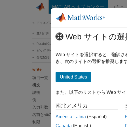
コンテンツへスキップ
MATLAB ヘルプ センター
コミュ
ドキュメ
ドキュメンテーションのホーム
並列計算
writ
Web サイトの選
Parallel Computing Toolbox
ビッグ データの処理
出力場
Web サイトを選択すると、翻訳
分散配列
き、次のサイトの選択を推奨します
ページ
write
構文
United States
項目一覧
構文
write(
また、以下のリストから Web サ
説明
write(
例
write(
南北アメリカ
説明
入力引数
名前と値の引数
América Latina
(Español)
write(
制限
Canada
(English)