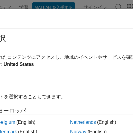
ニティ
学習
サインイン
MATLAB を入手する
ンテーション
例
関数
ビデオ
MATLAB Answers
e
択
所への分散データの書き込み
されたコンテンツにアクセスし、地域のイベントやサービスを
:
United States
内をすべて折りたたむ
location,D)
イトを選択することもできます。
filepattern,D)
___
,Name,Value)
ヨーロッパ
Belgium
(English)
Netherlands
(English)
は、分散配列
の値をフォルダー
内のフ
,
)
D
location
location
D
Denmark
(English)
Norway
(English)
を使用して読み取るために適した効率的なバイナ