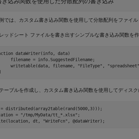
書き込み関数を使用した分散配列の書き込み
例では、カスタム書き込み関数を使用して分散配列をファイル
レッドシート ファイルを書き出すシンプルな書き込み関数を
nction
 dataWriter(info, data)

     filename = info.SuggestedFilename;

     writetable(data, filename, 
"FileType"
, 
"spreadsheet
d
テーブルを作成し、カスタム書き込み関数を使用してディスク
 = distributed(array2table(rand(5000,3)));

cation = 
"/tmp/MyData/tt_*.xlsx"
;

ite(location, dt, 
"WriteFcn"
, @dataWriter);