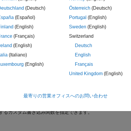
ore(location)
®
ない場合、MATLAB
は、
を使用して結果ファイル
datastore
Deutschland
(Deutsch)
Österreich
(Deutsch)
す。
España
(Español)
Portugal
(English)
inland
(English)
Sweden
(English)
France
(Français)
Switzerland
は
からのファイル拡張子を使用し
,
)
filepattern
filepattern
D
reland
(English)
Deutsch
の書き込み先のフォルダーを含み、その後にワイルドカード
*
talia
(Italiano)
English
イルドカードは、一意のファイル名を生成するためにインクリメ
)。
'folder/myfile_*.csv',D)
Luxembourg
(English)
Français
United Kingdom
(English)
は、前述の任意の構文を使用して、1 つ以上
___
,
)
Name,Value
最寄りの営業オフィスへのお問い合わせ
ます。たとえば、
と有効なファイル タイプ (
'FileType'
'mat'
) を使用して、ファイル タイプを指定できます。また
dsheet'
するカスタム書き込み関数を指定できます。