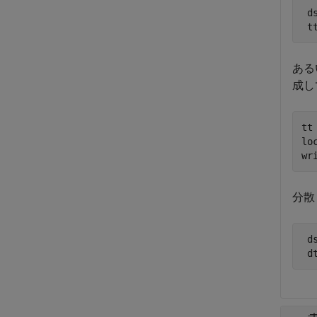
 d
 t
ある
成し
tt
lo
wr
分散 
 d
 d