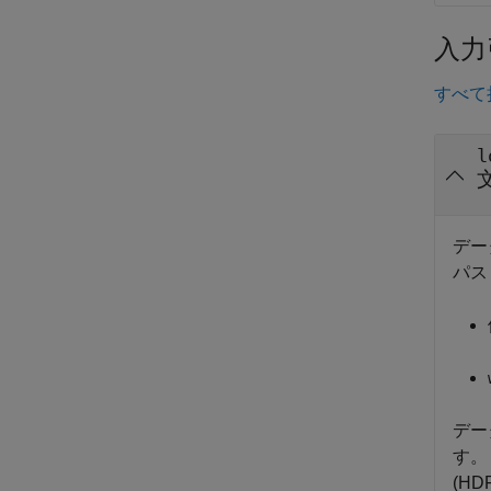
入力
すべて
l
デー
パス
デー
す。リ
(H