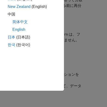
を読み取れるように、データを書き込み前に再分
New Zealand
(English)
中国
简体中文
English
て、出力形式を決定します。
は、フ
filepattern
日本
(日本語)
を含むファイル名が続かなければなりません。
한국
(한국어)
ントされる数値を表します (例:
の名前と値のペアの引数による追加オプションを
、
、
、
または
'seq'
'parquet'
'text'
、
と関数ハンドルを使用して、データ
'WriteFcn'