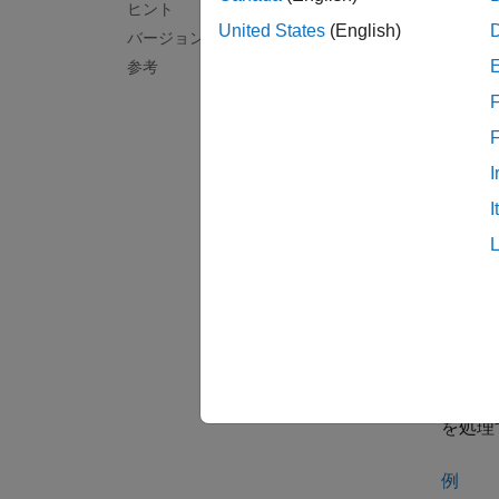
datast
ヒント
してい
United States
(English)
バージョン履歴
散しま
参考
F
例
write(
I
ァイル
I
このワ
write(
例
write(
指定し
'sprea
を処理
例