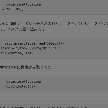
s = datastore(location);

t = tall(ds);
いは、tall データから書き込まれたデータを、分散データとして読み取
てディスクに書き込みます。
 = tall(array2table(rand(5000,3)));

cation = 
"/tmp/CSVData/dt_*.csv"
;

ite(location, tt);
timetable に再度読み取ります。
s = datastore(location);

t = distributed(ds);