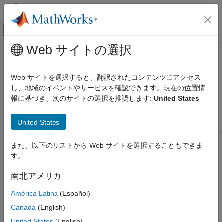
コンテンツへスキップ
MATLAB ヘルプ センター
オフキャンバス ナビゲーション メ
メインコンテンツ
Web サイトの選択
ドキュメンテーションのホーム
目的関数の作成
数学および最適化
Web サイトを選択すると、翻訳されたコンテンツにアクセス
最小化または最大化を行う関数を定義し、問題の目的を表現
し、地域のイベントやサービスを確認できます。現在の位置情
Optimization Toolbox
さまざまなタイプの問題の目的を表現する方法を示します。
報に基づき、次のサイトの選択を推奨します:
United States
ソルバーベースの最適化問題の設定
カテゴリ
関数
United States
ソルバーの選択
有限差分近似に対する 1 階微分関数の確認
checkGradients
目的関数の作成
また、以下のリストから Web サイトを選択することもできま
(R2023b 以降)
制約の作成
す。
最適化オプションの設定
トピック
南北アメリカ
並列計算
目的関数の記述
América Latina
(Español)
目的関数の種類
Canada
(English)
目的関数に適した形式を見つけます。
United States
(English)