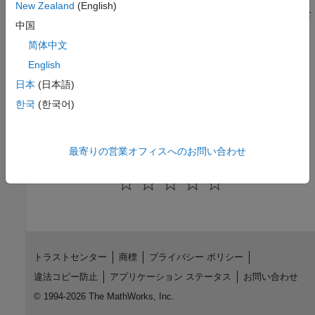
New Zealand
(English)
目的関数と非線形制約関数に追加パラメーターまたはデータを含
中国
めます。
简体中文
関数の引数の詳細
English
関数入力引数
日本
(日本語)
ソルバーの入力引数を説明します。
한국
(한국어)
行列引数
多次元引数を処理します。
最寄りの営業オフィスへのお問い合わせ
この情報は役に立ちましたか？
トラストセンター
商標
プライバシー ポリシー
違法コピー防止
アプリケーション ステータス
お問い合わせ
© 1994-2026 The MathWorks, Inc.