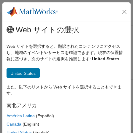
コンテンツへスキップ
MATLAB ヘルプ センター
オフキャンバス ナビゲーション メ
メインコンテンツ
Web サイトの選択
ドキュメンテーションのホーム
目的関数の作成
数学および最適化
Web サイトを選択すると、翻訳されたコンテンツにアクセス
最小化または最大化を行う関数を定義し、問題の目的を表現
し、地域のイベントやサービスを確認できます。現在の位置情
Optimization Toolbox
さまざまなタイプの問題の目的を表現する方法を示します。
報に基づき、次のサイトの選択を推奨します:
United States
ソルバーベースの最適化問題の設定
カテゴリ
関数
United States
ソルバーの選択
有限差分近似に対する 1 階微分関数の確認
checkGradients
目的関数の作成
また、以下のリストから Web サイトを選択することもできま
(R2023b 以降)
制約の作成
す。
最適化オプションの設定
トピック
南北アメリカ
並列計算
目的関数の記述
América Latina
(Español)
目的関数の種類
Canada
(English)
目的関数に適した形式を見つけます。
United States
(English)