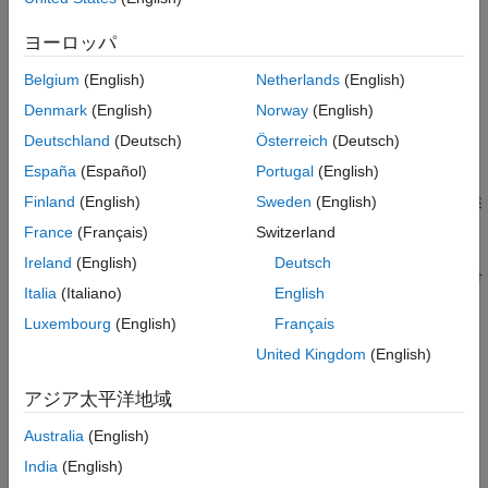
Optimization Toolbox ソルバーの複素数
ヨーロッパ
複素数を処理できるソルバーについて説明します。
スカラー目的関数の記述
Belgium
(English)
Netherlands
(English)
非線形スカラーの問題に対する目的関数の記述方法を示します。
Denmark
(English)
Norway
(English)
勾配またはヤコビアンの有効性を確認
Deutschland
(Deutsch)
Österreich
(Deutsch)
導関数が有限差分の推定値と一致するかどうかを確認します。
España
(Español)
Portugal
(English)
ベクトルと行列の目的関数の記述
Finland
(English)
Sweden
(English)
非線形最小二乗または連立非線形方程式に対する目的関数の記述
方法を示します。
France
(Français)
Switzerland
線形または二次の問題に対する目的関数の記述
Ireland
(English)
Deutsch
線形計画法、整数線形計画法、二次計画法、線形最小二乗法に対
Italia
(Italiano)
English
する目的関数の記述方法を示します。
Luxembourg
(English)
Français
同じ関数における目的と非線形制約
United Kingdom
(English)
一般にシミュレーションで役立つ関数評価を保存します。
目的関数の最大化
アジア太平洋地域
最小値の代わりに最大値を最適化する方法を示します。
Australia
(English)
追加パラメーターの受け渡し
India
(English)
追加パラメーターの受け渡し