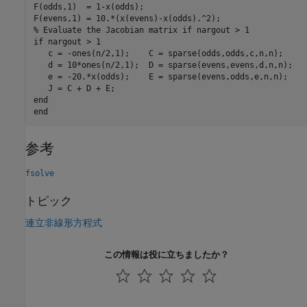
F(odds,1)  = 1-x(odds);

% Evaluate the Jacobian matrix if nargout > 1
if
 nargout > 1

   c = -ones(n/2,1);    C = sparse(odds,odds,c,n,n);

   d = 10*ones(n/2,1);  D = sparse(evens,evens,d,n,n);

   e = -20.*x(odds);    E = sparse(evens,odds,e,n,n);

end
end
参考
fsolve
トピック
連立非線形方程式
この情報は役に立ちましたか？