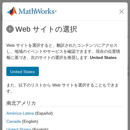
コンテンツへスキップ
MATLAB ヘルプ センター
オフキャンバス ナビゲーション メ
メインコンテンツ
Web サイトの選択
ドキュメンテーションのホーム
ヤコビアンを使用した場合と使用し
数学および最適化
ない場合の非線形方程式の解法
Web サイトを選択すると、翻訳されたコンテンツにアクセス
し、地域のイベントやサービスを確認できます。現在の位置情
Optimization Toolbox
報に基づき、次のサイトの選択を推奨します:
United States
連立非線形方程式
この例では、連立非線形方程式に導関数を与えた場合の関数評価
ヤコビアンを使用した場合と使用しない場合
United States
回数の減少を示します。
ベクトルと行列の目的関数の記述
で説明
の非線形方程式の解法
されているように、連立方程式
項目一覧
また、以下のリストから Web サイトを選択することもできま
F
(
x
)
補助関数
す。
のヤコビアン
参考
J
(
x
)
南北アメリカ
は
J
i
j
(
x
)
=
∂
F
i
(
x
)
∂
x
j
América Latina
(Español)
です。この導関数を目的関数の 2 番目の出力として与えます。
Canada
(English)
たとえば、
United States
(English)