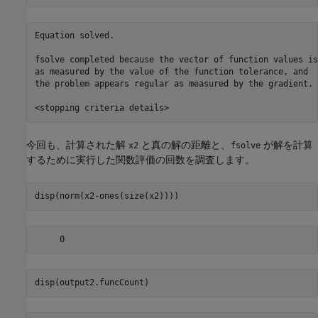
Equation solved.

fsolve completed because the vector of function values is
as measured by the value of the function tolerance, and

the problem appears regular as measured by the gradient.

今回も、計算された解
と真の解の距離と、
が解を計算
x2
fsolve
するために実行した関数評価の回数を調査します。
disp(norm(x2-ones(size(x2))))
disp(output2.funcCount)