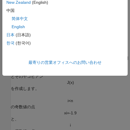
New Zealand
(English)
j
の差が 1 以下の項を除く、すべてのヤコビアン項
中国
J
i
j
(
x
)
简体中文
が 0 です。
English
i
<
n
の奇数値では、非ゼロ項が次のようになります。
日本
(日本語)
한국
(한국어)
J
i
i
(
x
)
=
-
1
J
(
i
+
1
)
i
=
-
2
0
x
i
J
(
i
+
1
)
(
i
+
1
)
=
1
0
.
この例の最後
に記載されている
補助関数が、目
multirosenbrock
最寄りの営業オフィスへのお問い合わせ
的関数
F
(
x
)
とそのヤコビアン
J
(
x
)
を作成します。
i
<
n
の奇数値の点
x
i
=
-
1
.
9
と、
i