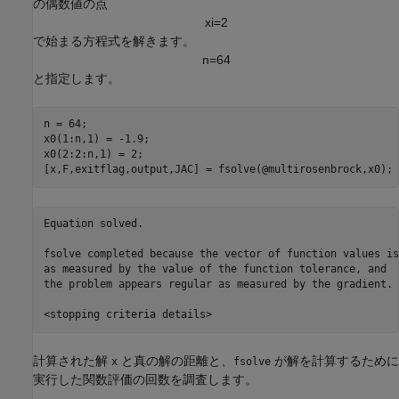
の偶数値の点
x
i
=
2
で始まる方程式を解きます。
n
=
6
4
と指定します。
n = 64;  

x0(1:n,1) = -1.9; 

x0(2:2:n,1) = 2;

[x,F,exitflag,output,JAC] = fsolve(@multirosenbrock,x0);
Equation solved.

fsolve completed because the vector of function values is
as measured by the value of the function tolerance, and

the problem appears regular as measured by the gradient.

計算された解
と真の解の距離と、
が解を計算するために
x
fsolve
実行した関数評価の回数を調査します。