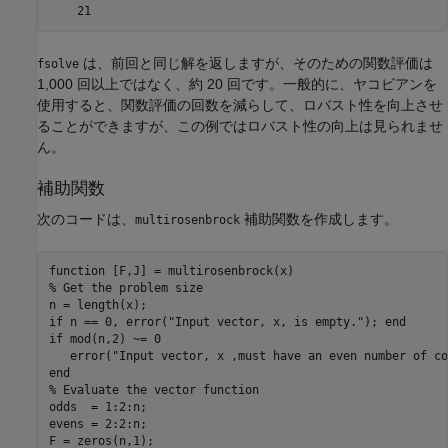
は、前回と同じ解を返しますが、そのための関数評価は
fsolve
1,000 回以上ではなく、約 20 回です。一般的に、ヤコビアンを
使用すると、関数評価の回数を減らして、ロバスト性を向上させ
ることができますが、この例ではロバスト性の向上は見られませ
ん。
補助関数
次のコードは、
補助関数を作成します。
multirosenbrock
function
% Get the problem size
if
 n == 0, error(
"Input vector, x, is empty."
); 
end
if
 mod(n,2) ~= 0

   error(
"Input vector, x ,must have an even number of co
end
% Evaluate the vector function
odds  = 1:2:n;

evens = 2:2:n;

F = zeros(n,1);
