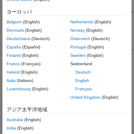
n
ヨーロッパ
が正の偶数値である場合、関数
はローゼンブロ
multirosenbrock
ックの関数の
Belgium
(English)
Netherlands
(English)
n
Denmark
(English)
Norway
(English)
次元一般化です (
制約付き非線形問題の解法、問題ベース
を参
照)。
Deutschland
(Deutsch)
Österreich
(Deutsch)
España
(Español)
Portugal
(English)
F
(
1
)
=
1
-
x
1
F
(
2
)
=
1
0
(
x
2
-
x
1
2
)
F
(
3
)
=
1
-
x
3
F
(
4
)
=
1
0
(
x
4
-
x
3
2
)
⋮
F
(
n
-
1
)
=
1
-
Finland
(English)
Sweden
(English)
x
n
-
1
F
(
n
)
=
1
0
(
x
n
-
x
n
-
1
2
)
.
France
(Français)
Switzerland
方程式
Ireland
(English)
Deutsch
F
(
x
)
=
0
Italia
(Italiano)
English
の解は、点
x
i
=
1
Luxembourg
(English)
Français
,
United Kingdom
(English)
i
=
1
…
n
です。
アジア太平洋地域
この目的関数では、
Australia
(English)
i
India
(English)
と