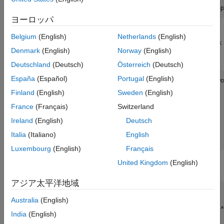
x = optimvar(
"x"
,5,LowerBound=[0;-Inf;-Inf;-Inf;-Inf],Upp
ヨーロッパ
この問題は航空機産業に由来するものなので、
の要素に航空学
x
Belgium
(English)
Netherlands
(English)
の用語を使用しており、一部のパラメーターには指定された値が
Denmark
(English)
Norway
(English)
設定されます。
Deutschland
(Deutsch)
Österreich
(Deutsch)
España
(Español)
Portugal
(English)
elevator = 0.1; 
% If elevator were 0, then [0 0 0 0 0] wo
aileron = 0.0;

Finland
(English)
Sweden
(English)
rudderdf = 0.0;

rollrate = x(1);

France
(Français)
Switzerland
pitchrat = x(2);

Ireland
(English)
Deutsch
yawrate = x(3);

attckang = x(4);

Italia
(Italiano)
English
sslipang = x(5);
Luxembourg
(English)
Français
United Kingdom
(English)
最適化問題および制約を作成します。
アジア太平洋地域
prob = optimproblem;

Australia
(English)
prob.Constraints.eq1 = (-3.933*rollrate + 0.107*pitchrat 
    0.126*yawrate - 9.99*sslipang - 45.83*aileron - 7.64*
India
(English)
    0.727*pitchrat*yawrate + 8.39*yawrate*attckang - 
...