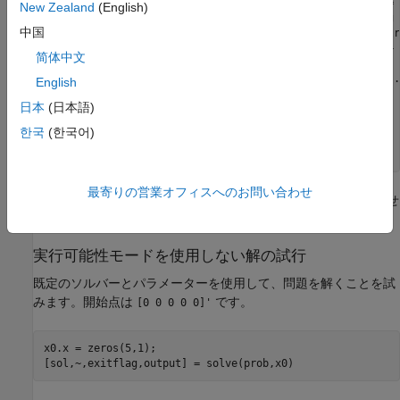
    684.4*attckang*sslipang + 63.5*pitchrat*attckang) == 0
New Zealand
(English)
prob.Constraints.eq2 = (-0.987*pitchrat - 22.95*attckang 
中国
    28.37*elevator + 0.949*rollrate*yawrate + 0.173*rollr
prob.Constraints.eq3 = (0.002*rollrate - 0.235*yawrate + 
简体中文
    5.67*sslipang - 0.921*aileron - 6.51*rudderdf - 
...
    0.716*rollrate*pitchrat - 1.578*rollrate*attckang + 
.
English
    1.132*pitchrat*attckang) == 0;

日本
(日本語)
prob.Constraints.eq4 = (pitchrat - attckang - 
...
    1.168*elevator - rollrate*sslipang) == 0;

한국
(한국어)
prob.Constraints.eq5 = (-yawrate - 0.196*sslipang - 
...
    0.0071*aileron + rollrate*attckang) == 0;
最寄りの営業オフィスへのお問い合わせ
この問題には目的関数がないため、
は指定しませ
prob.Objective
ん。
実行可能性モードを使用しない解の試行
既定のソルバーとパラメーターを使用して、問題を解くことを試
みます。開始点は
です。
[0 0 0 0 0]'
x0.x = zeros(5,1);

[sol,~,exitflag,output] = solve(prob,x0)