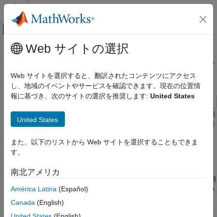
コンテンツへスキップ
MATLAB ヘルプ センター
オフキャンバス ナビゲーション メ
メインコンテンツ
Web サイトの選択
ドキュメンテーションのホーム
実行可能性モードを使用した解の取
数学および最適化
得
Web サイトを選択すると、翻訳されたコンテンツにアクセス
し、地域のイベントやサービスを確認できます。現在の位置情
Optimization Toolbox
報に基づき、次のサイトの選択を推奨します:
United States
非線形最適化
問題ベースの非線形最適化
この例では、
アルゴリズムの実行可能
fmincon
"interior-point"
United States
性モードを使用して、実行可能点を取得する方法を示します。自
実行可能性モードを使用した解の取得
動微分を活用できるように、問題ベースのアプローチを使用しま
また、以下のリストから Web サイトを選択することもできま
項目一覧
す。この例は、Moré
[1]
の問題 9 からの引用です。
す。
問題の設定
問題の設定
実行可能性モードを使用しない解の試行
南北アメリカ
実行可能性モードを使用した求解
この問題では、5 次元最適化変数
と共に 5 つの 2 次制約を使用
x
América Latina
(Español)
します。最初の
要素は下限が 0、残りの 4 つの要素は上限が 0
参考文献
x
です。
参考
Canada
(English)
United States
(English)