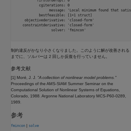
           firstorderopt: 0

            cgiterations: 0

                 message: 'Local minimum found that satis
            bestfeasible: [1×1 struct]

     objectivederivative: 'closed-form'

    constraintderivative: 'closed-form'

                  solver: 'fmincon'

制約違反がかなり小さくなりました。このように解が改善される
までに、ソルバーは 2 回しか反復を行っていません。
参考文献
[1] Moré, J. J.
"A collection of nonlinear model problems."
Proceedings of the AMS-SIAM Summer Seminar on the
Computational Solution of Nonlinear Systems of Equations,
Colorado, 1988. Argonne National Laboratory MCS-P60-0289,
1989.
参考
|
fmincon
solve