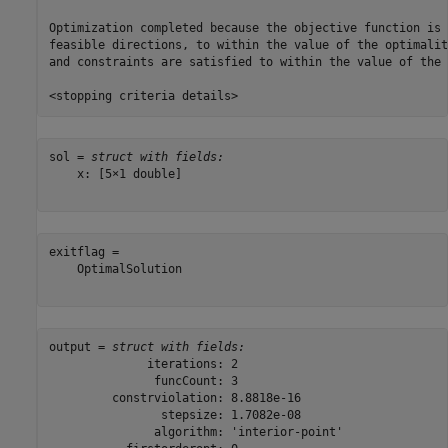
Optimization completed because the objective function is 
feasible directions, to within the value of the optimalit
and constraints are satisfied to within the value of the 
sol = 
struct with fields:
    x: [5×1 double]

exitflag = 

    OptimalSolution

output = 
struct with fields:
              iterations: 2

               funcCount: 3

         constrviolation: 8.8818e-16

                stepsize: 1.7082e-08

               algorithm: 'interior-point'
