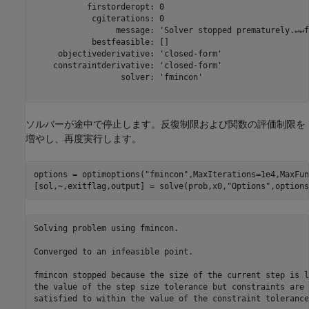
           firstorderopt: 0

            cgiterations: 0

                 message: 'Solver stopped prematurely.↵↵f
            bestfeasible: []

     objectivederivative: 'closed-form'

    constraintderivative: 'closed-form'

                  solver: 'fmincon'

ソルバーが途中で停止します。反復制限および関数の評価制限を
増やし、再度実行します。
options = optimoptions(
"fmincon"
,MaxIterations=1e4,MaxFun
[sol,~,exitflag,output] = solve(prob,x0,
"Options"
,options
Solving problem using fmincon.

Converged to an infeasible point.

fmincon stopped because the size of the current step is l
the value of the step size tolerance but constraints are n
satisfied to within the value of the constraint tolerance.