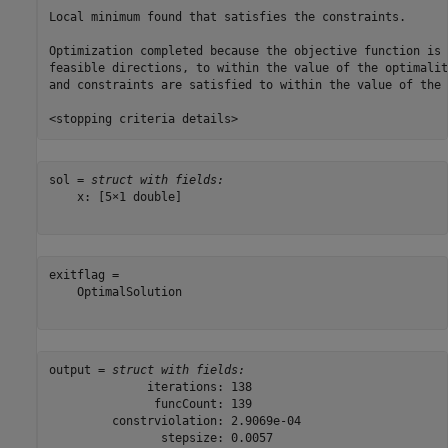
Local minimum found that satisfies the constraints.

Optimization completed because the objective function is 
feasible directions, to within the value of the optimalit
and constraints are satisfied to within the value of the 
sol = 
struct with fields:
    x: [5×1 double]

exitflag = 

    OptimalSolution

output = 
struct with fields:
              iterations: 138

               funcCount: 139

         constrviolation: 2.9069e-04

                stepsize: 0.0057
