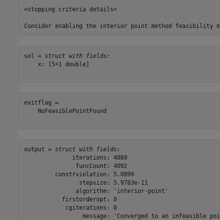
<stopping criteria details>

sol = 
struct with fields:
    x: [5×1 double]

exitflag = 

    NoFeasiblePointFound

output = 
struct with fields:
              iterations: 4089

               funcCount: 4092

         constrviolation: 5.0899

                stepsize: 5.9783e-11

               algorithm: 'interior-point'

           firstorderopt: 0

            cgiterations: 0

                 message: 'Converged to an infeasible poi