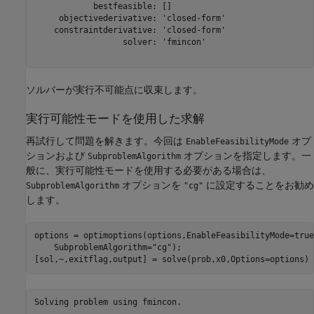
            bestfeasible: []

     objectivederivative: 'closed-form'

    constraintderivative: 'closed-form'

                  solver: 'fmincon'

ソルバーが実行不可能点に収束します。
実行可能性モードを使用した求解
再試行して問題を解きます。今回は
オプ
EnableFeasibilityMode
ションおよび
オプションを指定します。一
SubproblemAlgorithm
般に、実行可能性モードを使用する必要がある場合は、
オプションを
に設定することをお勧め
SubproblemAlgorithm
"cg"
します。
options = optimoptions(options,EnableFeasibilityMode=true
    SubproblemAlgorithm=
"cg"
);

[sol,~,exitflag,output] = solve(prob,x0,Options=options)
Solving problem using fmincon.
