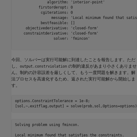
               algorithm: 'interior-point'

           firstorderopt: 0

            cgiterations: 0

                 message: 'Local minimum found that satis
            bestfeasible: []

     objectivederivative: 'closed-form'

    constraintderivative: 'closed-form'

                  solver: 'fmincon'

今回、ソルバーは実行可能解に到達したことを報告します。ただ
し、
の制約違反があまり小さくありませ
output.constrviolation
ん。制約の許容誤差を厳しくして、もう一度問題を解きます。解
法プロセスを高速化するため、返された実行可能解から開始しま
す。
options.ConstraintTolerance = 1e-8;

[sol,~,exitflag,output] = solve(prob,sol,Options=options)
Solving problem using fmincon.

Local minimum found that satisfies the constraints.
