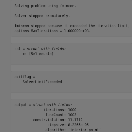
Solving problem using fmincon.

Solver stopped prematurely.

fmincon stopped because it exceeded the iteration limit,

sol = 
struct with fields:
    x: [5×1 double]

exitflag = 

    SolverLimitExceeded

output = 
struct with fields:
              iterations: 1000

               funcCount: 1003

         constrviolation: 11.1712

                stepsize: 8.2265e-05

               algorithm: 'interior-point'
