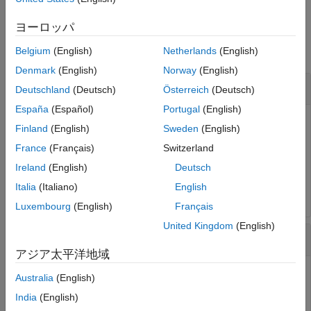
例
ヨーロッパ
すべて折りたたむ
Belgium
(English)
Netherlands
(English)
Denmark
(English)
Norway
(English)
Microsoft Word でファイルを開く
Deutschland
(Deutsch)
Österreich
(Deutsch)
España
(Español)
Portugal
(English)
Finland
(English)
Sweden
(English)
Microsoft® Word でファイル
を開きます。
thesis.docx
France
(Français)
Switzerland
Ireland
(English)
Deutsch
winopen 
thesis.docx
Italia
(Italiano)
English
Luxembourg
(English)
Français
United Kingdom
(English)
システムの Web ブラウザーでファイルを開く
アジア太平洋地域
Australia
(English)
ファイル
をシステムの Web ブラウザー
my_sine_wave.html
India
(English)
で開きます。