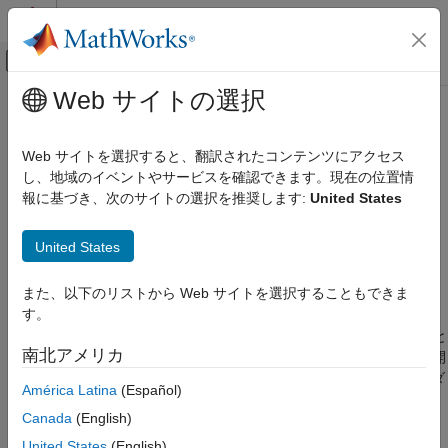
コンテンツへスキップ
MATLAB ヘルプ センター
オフキャンバス ナビゲーション メ
メインコンテンツ
Web サイトの選択
ドキュメンテーションのホーム
winopen
MATLAB
Web サイトを選択すると、翻訳されたコンテンツにアクセス
プログラミング
適切なアプリケーションでファイルを開く (
Windows
)
し、地域のイベントやサービスを確認できます。現在の位置情
ファイルとフォルダー
報に基づき、次のサイトの選択を推奨します:
United States
ファイルの操作
ページ内をすべて折りたたむ
構文
United States
winopen
winopen name
項目一覧
また、以下のリストから Web サイトを選択することもできま
説明
構文
す。
説明
は、指定されたファイルをそのファイルの拡張子と
winopen
name
南北アメリカ
®
®
例
関連付けられている Microsoft
Windows
アプリケーションで開
きます。
は、
Windows エクスプローラー
でファイルをダ
入力引数
winopen
América Latina
(Español)
ブルクリックしたときと同じアクションを実行します。
バージョン履歴
Canada
(English)
参考
例
United States
(English)