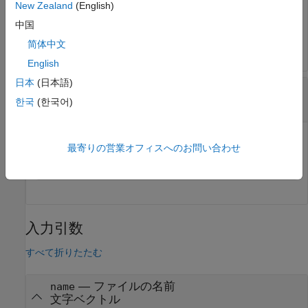
New Zealand
(English)
中国
winopen 
my_sine_wave.html
简体中文
English
日本
(日本語)
現在のフォルダーを Windows エクスプローラー
ツールで開く
한국
(한국어)
最寄りの営業オフィスへのお問い合わせ
入力引数
すべて折りたたむ
—
ファイルの名前
name
文字ベクトル