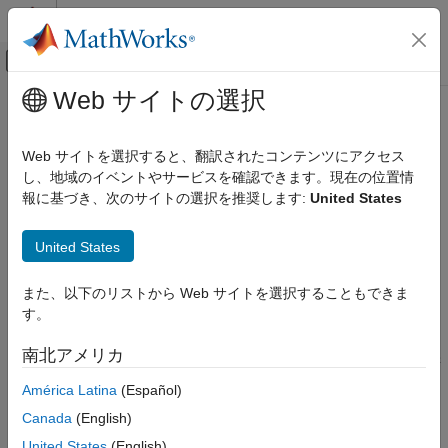
コンテンツへスキップ
MATLAB ヘルプ センター
オフキャンバス ナビゲーション メ
メインコンテンツ
Web サイトの選択
ドキュメンテーションのホーム
rcond
MATLAB
Web サイトを選択すると、翻訳されたコンテンツにアクセス
数学
条件数の逆数
し、地域のイベントやサービスを確認できます。現在の位置情
線形代数
報に基づき、次のサイトの選択を推奨します:
United States
ページ内をすべて折りたたむ
rcond
構文
United States
項目一覧
C = rcond(A)
構文
また、以下のリストから Web サイトを選択することもできま
説明
説明
す。
例
は 1 ノルムでの
の条件数の推定逆数を返しま
= rcond(
)
A
C
A
南北アメリカ
入力引数
す。
が良条件の場合、
は 1.0 に近くなります。
が悪
A
rcond(A)
A
条件の場合、
は 0 に近くなります。
出力引数
rcond(A)
América Latina
(Español)
ヒント
Canada
(English)
例
拡張機能
United States
(English)