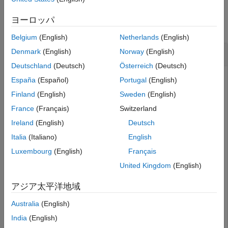
バージョン履歴
例
参考
ヨーロッパ
すべて折りたたむ
Belgium
(English)
Netherlands
(English)
悪条件の行列の感度
Denmark
(English)
Norway
(English)
Deutschland
(Deutsch)
Österreich
(Deutsch)
España
(Español)
Portugal
(English)
悪条件の行列の感度を調べます。
Finland
(English)
Sweden
(English)
France
(Français)
Switzerland
対称で正定値であるが悪条件である行列として有名なもの
Ireland
(English)
Deutsch
に、ヒルベルト行列があります。ヒルベルト行列の要素は
H
(
i
,
j
)
=
1
/
(
i
+
j
-
1
)
Italia
(Italiano)
English
で表されます。
Luxembourg
(English)
Français
United Kingdom
(English)
10 行 10 列のヒルベルト行列を作成します。
アジア太平洋地域
A = hilb(10);
Australia
(English)
India
(English)
行列の条件数の逆数を求めます。