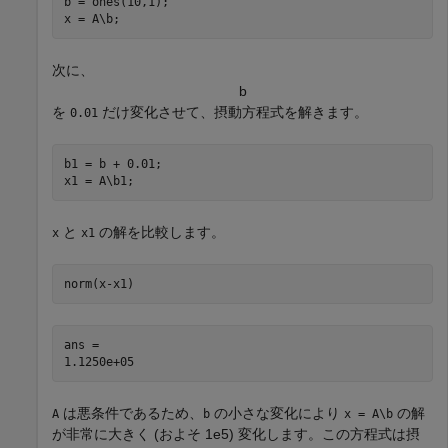
b = ones(10,1);

x = A\b;
次に、
b
を
だけ変化させて、摂動方程式を解きます。
0.01
b1 = b + 0.01;

x1 = A\b1;
と
の解を比較します。
x
x1
norm(x-x1)
ans = 

は悪条件であるため、
の小さな変化により
の解
A
b
x = A\b
が非常に大きく (およそ 1e5) 変化します。この方程式は摂