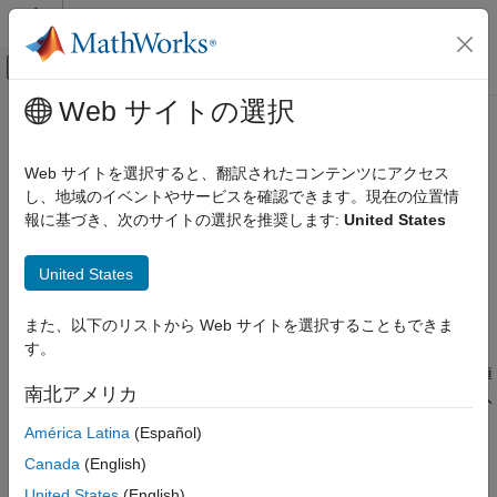
コンテンツへスキップ
MATLAB ヘルプ センター
オフキャンバス ナビゲーション メ
メインコンテンツ
Web サイトの選択
ドキュメンテーションのホーム
subset
MATLAB
Web サイトを選択すると、翻訳されたコンテンツにアクセス
データのインポートと解析
データストアまたは FileSet のサブセットの作成
し、地域のイベントやサービスを確認できます。現在の位置情
大きなファイルとビッグ データ
報に基づき、次のサイトの選択を推奨します:
United States
データストア
ページ内をすべて折りたたむ
構文
United States
subset
subds = subset(ds,indices)
項目一覧
また、以下のリストから Web サイトを選択することもできま
説明
構文
す。
説明
は、
に対応する読み取り値
subds = subset(
,
)
indices
ds
indices
南北アメリカ
例
を含むサブセットを返します。サブセット
のタイプは、入
subds
力と同じになります。
入力引数
América Latina
(Español)
拡張機能
Canada
(English)
入力
がデータストアの場合、出力
は同じタイプの
ds
outds
バージョン履歴
データストア。
United States
(English)