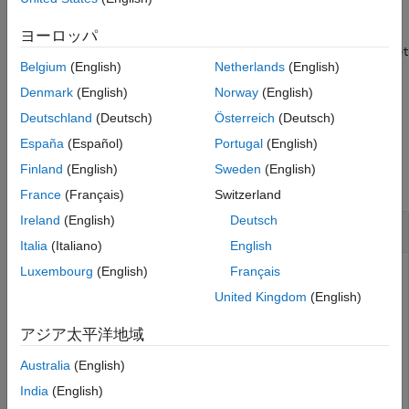
参考
入力
が
、
または
オブ
ds
FileSet
DsFileSet
BlockedFileSet
ヨーロッパ
ジェクトの場合、出力
もそれぞれ
、
subds
FileSet
DsFileSet
Belgium
(English)
Netherlands
(English)
または
オブジェクト。
BlockedFileSet
Denmark
(English)
Norway
(English)
例
Deutschland
(Deutsch)
Österreich
(Deutsch)
España
(Español)
Portugal
(English)
例
Finland
(English)
Sweden
(English)
すべて折りたたむ
France
(Français)
Switzerland
Ireland
(English)
Deutsch
のサブセットを作成
ImageDatastore
Italia
(Italiano)
English
Luxembourg
(English)
Français
イメージの datastore オブジェクトを作成してから、そのイ
メージ データストアのサブセットを作成します。
United Kingdom
(English)
サンプル フォルダー内のすべてのイメージ ファイル用のイ
アジア太平洋地域
メージ データストア
を作成します。次に、
の
imds
imds
Australia
(English)
プロパティを表示します。
Files
India
(English)