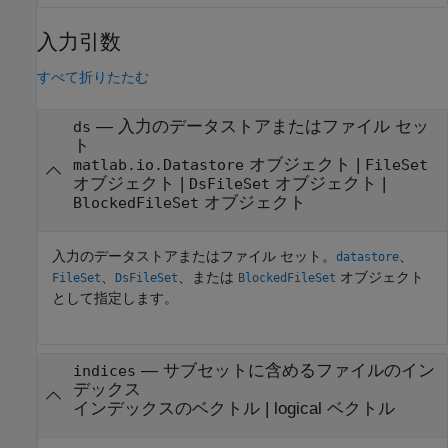
入力引数
すべて折りたたむ
—
入力のデータストアまたはファイル セッ
ds
ト
オブジェクト
|
matlab.io.Datastore
FileSet
オブジェクト
|
オブジェクト
|
DsFileSet
オブジェクト
BlockedFileSet
入力のデータストアまたはファイル セット。
、
datastore
、
、または
オブジェクト
FileSet
DsFileSet
BlockedFileSet
として指定します。
—
サブセットに含めるファイルのイン
indices
デックス
インデックスのベクトル
|
logical ベクトル