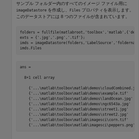
サンプル フォルダー内のすべてのイメージ ファイル用に
を作成し、
プロパティを表示します。
imageDatastore
Files
このデータストアには 8 つのファイルが含まれています。
folders = fullfile(matlabroot,
'toolbox'
,
'matlab'
,{
'dem
exts = {
'.jpg'
,
'.png'
,
'.tif'
};

imds = imageDatastore(folders,
'LabelSource'
,
'foldernam
imds.Files
ans =

  8×1 cell array

    {'...\matlab\toolbox\matlab\demos\cloudCombined.jpg
    {'...\matlab\toolbox\matlab\demos\example.tif'     
    {'...\matlab\toolbox\matlab\demos\landOcean.jpg'   
    {'...\matlab\toolbox\matlab\demos\ngc6543a.jpg'    
    {'...\matlab\toolbox\matlab\demos\street1.jpg'     
    {'...\matlab\toolbox\matlab\demos\street2.jpg'     
    {'...\matlab\toolbox\matlab\imagesci\corn.tif'     
    {'...\matlab\toolbox\matlab\imagesci\peppers.png' 