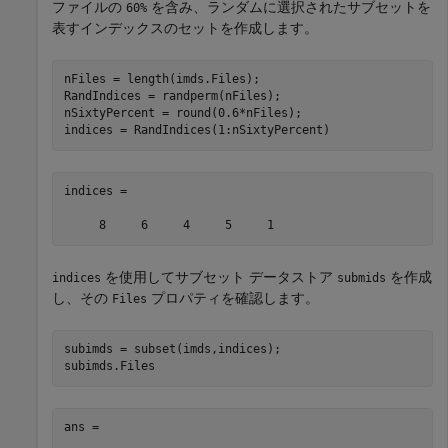
ファイルの
を含み、ランダムに選択されたサブセットを
60%
表すインデックスのセットを作成します。
nFiles = length(imds.Files);

RandIndices = randperm(nFiles);

nSixtyPercent = round(0.6*nFiles);

indices = RandIndices(1:nSixtyPercent)
indices =

     8     6     4     5     1
を使用してサブセット データストア
を作成
indices
submids
し、その
プロパティを確認します。
Files
subimds = subset(imds,indices); 

subimds.Files
ans =
