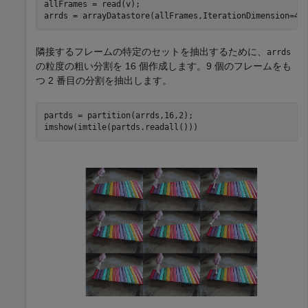
allFrames = read(v);

arrds = arrayDatastore(allFrames,IterationDimension=4,
隣接するフレームの特定のセットを抽出するために、
arrds
の粒度の粗い分割を 16 個作成します。9 個のフレームをも
つ 2 番目の分割を抽出します。
partds = partition(arrds,16,2);

imshow(imtile(partds.readall()))