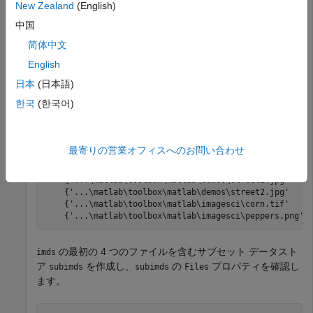
New Zealand
(English)
folders = fullfile(matlabroot,
'toolbox'
,
'matlab'
,{
'dem
exts = {
'.jpg'
,
'.png'
,
'.tif'
};

中国
imds = imageDatastore(folders,
'LabelSource'
,
'foldernam
imds.Files
简体中文
English
日本
(日本語)
ans =

한국
(한국어)
  8×1 cell array

    {'...\matlab\toolbox\matlab\demos\cloudCombined.jpg
    {'...\matlab\toolbox\matlab\demos\example.tif'     
最寄りの営業オフィスへのお問い合わせ
    {'...\matlab\toolbox\matlab\demos\landOcean.jpg'   
    {'...\matlab\toolbox\matlab\demos\ngc6543a.jpg'    
    {'...\matlab\toolbox\matlab\demos\street1.jpg'     
    {'...\matlab\toolbox\matlab\demos\street2.jpg'     
    {'...\matlab\toolbox\matlab\imagesci\corn.tif'     
    {'...\matlab\toolbox\matlab\imagesci\peppers.png' 
の最初の 4 つのファイルを含むサブセット データスト
imds
ア
を作成し、
の
プロパティを確認し
subimds
subimds
Files
ます。