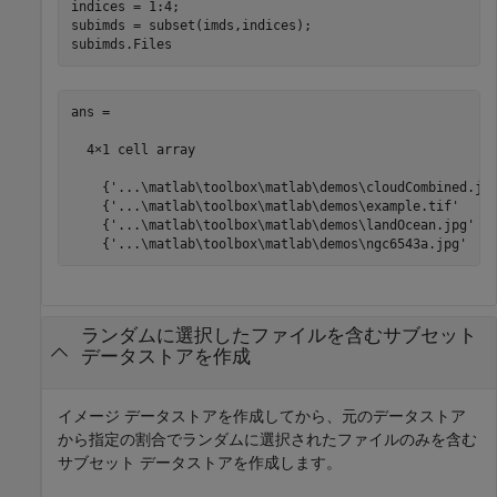
indices = 1:4; 

subimds = subset(imds,indices); 

subimds.Files
ans =

  4×1 cell array

    {'...\matlab\toolbox\matlab\demos\cloudCombined.jpg
    {'...\matlab\toolbox\matlab\demos\example.tif'     
    {'...\matlab\toolbox\matlab\demos\landOcean.jpg'   
    {'...\matlab\toolbox\matlab\demos\ngc6543a.jpg'   
ランダムに選択したファイルを含むサブセット
データストアを作成
イメージ データストアを作成してから、元のデータストア
から指定の割合でランダムに選択されたファイルのみを含む
サブセット データストアを作成します。