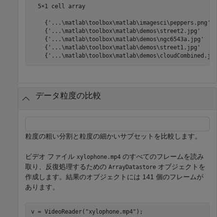
  5×1 cell array

    {'...\matlab\toolbox\matlab\imagesci\peppers.png'  
    {'...\matlab\toolbox\matlab\demos\street2.jpg'     
    {'...\matlab\toolbox\matlab\demos\ngc6543a.jpg'    
    {'...\matlab\toolbox\matlab\demos\street1.jpg'     
    {'...\matlab\toolbox\matlab\demos\cloudCombined.jp
データ粒度の比較
粒度の粗い分割と粒度の細かいサブセットを比較します。
ビデオ ファイル
のすべてのフレームを読み
xylophone.mp4
取り、反復処理するための
オブジェクトを
ArrayDatastore
作成します。結果のオブジェクトには 141 個のフレームが
あります。
v = VideoReader(
"xylophone.mp4"
);
