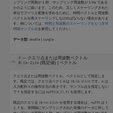
ンプリング周期が 1 秒、サンプリング周波数が 1 Hz である
かのように扱います。このため、正しくスケーリングされた
単位でフーリエ変換を求めるために、時間ベクトルと周波数
ベクトルを再スケーリングしなければならない場合がありま
す。例については、
時間と周波数のスケーリングをもつ非等
間隔サンプル点
を参照してください。
データ型:
|
double
single
—
クエリ点または周波数ベクトル
f
(既定値) |
ベクトル
0:(n-1)/n
クエリ点または周波数ベクトル。ベクトルとして指定しま
す。既定では、クエリ点ベクトルは
です。
n
は
(0:(n-1))/n
入力配列
の操作次元の長さです。サンプル点を指定しない
X
で
を指定するには
を使用します。
f
nufft(X,[],f)
既定のクエリ点
を使用する場合は、
は
(0:(n-1))/n
nufft
t
と
を、等間隔にサンプリングされた等価のデータに対して
f
サンプリング周期が 1 秒、サンプリング周波数が 1 Hz であ