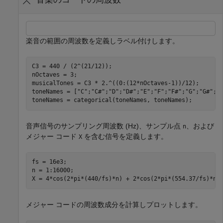
楽音の範囲の周波数を定義しラベル付けします。
C3 = 440 / (2^(21/12));

nOctaves = 3;

musicalTones = C3 * 2.^((0:(12*nOctaves-1))/12);

toneNames = [
"C"
;
"C#"
;
"D"
;
"D#"
;
"E"
;
"F"
;
"F#"
;
"G"
;
"G#"
;
"
toneNames = categorical(toneNames, toneNames);
音声信号のサンプリング周波数 (Hz)、サンプル点
、および
n
メジャー コード
を含む信号を定義します。
X
fs = 16e3;

n = 1:16000;

X = 4*cos(2*pi*(440/fs)*n) + 2*cos(2*pi*(554.37/fs)*n)
メジャー コードの周波数成分を計算しプロットします。