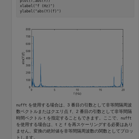
plot(f,abs(Y))

xlabel(
"f (Hz)"
)

ylabel(
"abs(Y)(f)"
)
を使用する場合は、3 番目の引数として非等間隔周波
nufft
数ベクトルまたはクエリ点
、2 番目の引数として非等間隔
f
時間ベクトル
を指定することもできます。ここで、
t
nufft
を使用する場合は、
と
を再スケーリングする必要はあり
t
f
ません。変換の絶対値を非等間隔周波数の関数としてプロッ
トします。