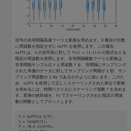
信号の非等間隔高速フーリエ変換を求めます。3 番目の引数
に周波数を指定せずに
を使用します。この場合、
nufft
は、
の信号長に対して
の形式をとる
nufft
n
f(i) = (i-1)/n
既定の周波数を使用します。非等間隔離散フーリエ変換は、
非等間隔サンプル点
と周波数
を、等間隔にサンプリング
t
f
された等価のデータに対してサンプリング周期が 1 秒、サン
プリング周波数が 1 Hz であるかのように扱います。このた
め、
を使用して正しくスケーリングされた単位で変換
nufft
を求めるには、時間ベクトルにスケーリング係数
を含めま
T
す。変換の絶対値を、
でスケーリングされた既定の周波
Fs
数の関数としてプロットします。
Y = nufft(X,t/T);

n = length(t);

f = (0:n-1)/n*Fs;
