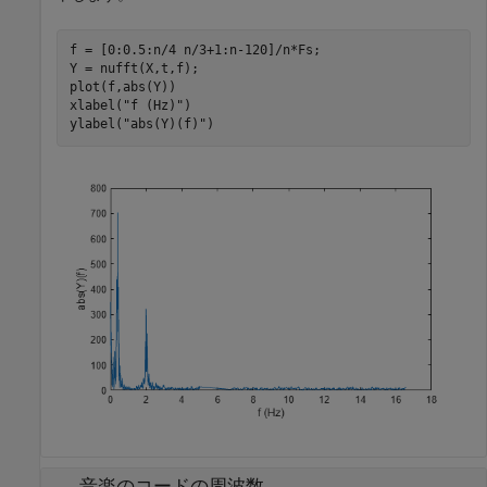
f = [0:0.5:n/4 n/3+1:n-120]/n*Fs;

Y = nufft(X,t,f);

plot(f,abs(Y))

xlabel(
"f (Hz)"
)

ylabel(
"abs(Y)(f)"
)
音楽のコードの周波数