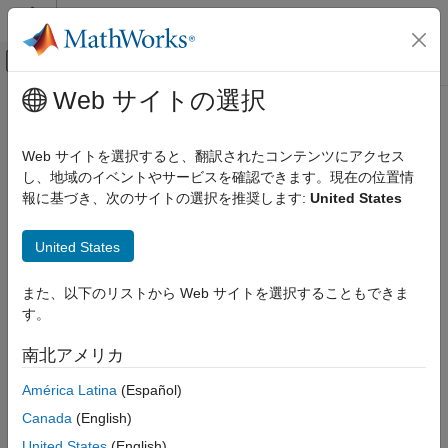
コンテンツへスキップ
MATLAB ヘルプ センター
オフキャンバス ナビゲーション メ
メインコンテンツ
Web サイトの選択
ドキュメンテーションのホーム
nufft
MATLAB
Web サイトを選択すると、翻訳されたコンテンツにアクセス
数学
非等間隔高速フーリエ変換
し、地域のイベントやサービスを確認できます。現在の位置情
フーリエ解析とフィルター処理
報に基づき、次のサイトの選択を推奨します:
United States
ページ内をすべて折りたたむ
nufft
構文
United States
項目一覧
Y = nufft(X,t)
構文
また、以下のリストから Web サイトを選択することもできま
Y = nufft(X,t,f)
説明
す。
Y = nufft(X,t,f,dim)
例
Y = nufft(X)
南北アメリカ
入力引数
説明
詳細
América Latina
(Español)
は、サンプル点
を使用した
の
非等間隔離散
= nufft(
,
)
t
X
Y
X
t
参照
Canada
(English)
フーリエ変換 (NUDFT)
を返します。
拡張機能
United States
(English)