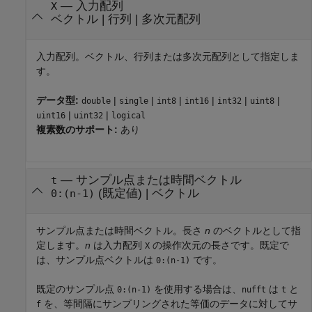
—
入力配列
X
ベクトル
|
行列
|
多次元配列
入力配列。ベクトル、行列または多次元配列として指定しま
す。
データ型:
|
|
|
|
|
|
double
single
int8
int16
int32
uint8
|
|
uint16
uint32
logical
複素数のサポート:
あり
—
サンプル点または時間ベクトル
t
(既定値) |
ベクトル
0:(n-1)
サンプル点または時間ベクトル。長さ
n
のベクトルとして指
定します。
n
は入力配列
の操作次元の長さです。既定で
X
は、サンプル点ベクトルは
です。
0:(n-1)
既定のサンプル点
を使用する場合は、
は
と
0:(n-1)
nufft
t
を、等間隔にサンプリングされた等価のデータに対してサ
f