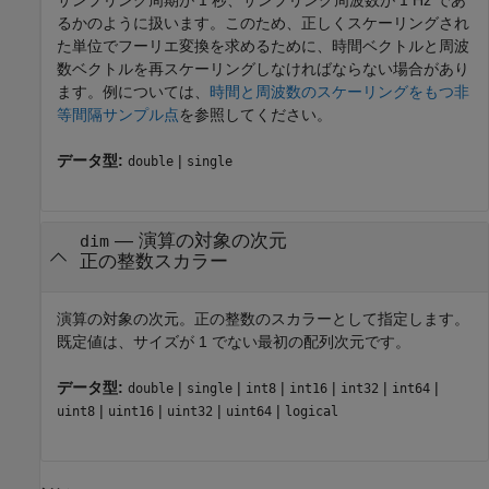
るかのように扱います。このため、正しくスケーリングされ
た単位でフーリエ変換を求めるために、時間ベクトルと周波
数ベクトルを再スケーリングしなければならない場合があり
ます。例については、
時間と周波数のスケーリングをもつ非
等間隔サンプル点
を参照してください。
データ型:
|
double
single
—
演算の対象の次元
dim
正の整数スカラー
演算の対象の次元。正の整数のスカラーとして指定します。
既定値は、サイズが 1 でない最初の配列次元です。
データ型:
|
|
|
|
|
|
double
single
int8
int16
int32
int64
|
|
|
|
uint8
uint16
uint32
uint64
logical