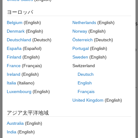
バージョン履歴
がベクトルの場合、
はそのベクトルの変換を返しま
X
nufft
参考
す。
ヨーロッパ
Belgium
(English)
Netherlands
(English)
が行列の場合、
は、
の列をベクトルとして扱い、各
X
nufft
X
列の変換を返します。
Denmark
(English)
Norway
(English)
Deutschland
(Deutsch)
Österreich
(Deutsch)
が多次元配列の場合、
は、サイズが 1 ではない最初
X
nufft
España
(Español)
Portugal
(English)
の配列次元に沿った値をベクトルとして扱い、各ベクトルの
変換を返します。
Finland
(English)
Sweden
(English)
France
(Français)
Switzerland
例
Ireland
(English)
Deutsch
は、サンプル点
を使用して、クエリ点
で
= nufft(
,
,
)
t
f
Y
X
t
f
Italia
(Italiano)
English
の NUDFT を計算します。サンプル点を指定しないで
を指定す
f
Luxembourg
(English)
Français
るには
を使用します。
nufft(X,[],f)
United Kingdom
(English)
例
アジア太平洋地域
は次元
に沿って NUDFT を返します。
= nufft(
,
,
,
)
dim
Y
X
t
f
dim
Australia
(English)
たとえば、
は行列
の各行の変換を計算します。
nufft(X,t,f,2)
X
India
(English)