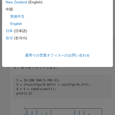
は
の離散フーリエ変換を返します。これは
New Zealand
(English)
= nufft(
)
X
Y
X
と等価です。
fft(X)
中国
简体中文
例
English
すべて折りたたむ
日本
(日本語)
한국
(한국어)
既定の周波数をもつ非等間隔サンプル点
最寄りの営業オフィスへのお問い合わせ
等間隔でない点
でサンプリングされた信号
を作成しま
t
X
す。信号をプロットします。
t = [0:300 500.5:700.5];

S = 2*sin(2*pi*0.02*t) + sin(2*pi*0.1*t);

X = S + rand(size(t));

plot(t,X)