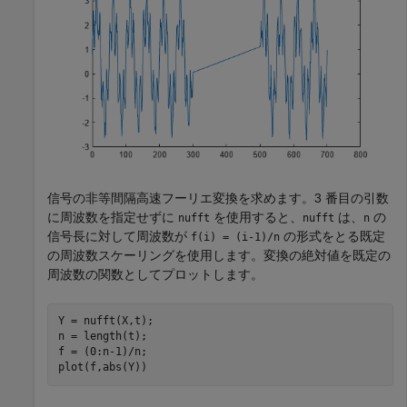
信号の非等間隔高速フーリエ変換を求めます。3 番目の引数
に周波数を指定せずに
を使用すると、
は、
の
nufft
nufft
n
信号長に対して周波数が
の形式をとる既定
f(i) = (i-1)/n
の周波数スケーリングを使用します。変換の絶対値を既定の
周波数の関数としてプロットします。
Y = nufft(X,t);

n = length(t);

f = (0:n-1)/n;

plot(f,abs(Y))