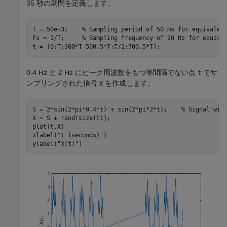
35 秒の期間を定義します。
T = 50e-3;    
% Sampling period of 50 ms for equivalen
Fs = 1/T;     
% Sampling frequency of 20 Hz for equiva
t = [0:T:300*T 500.5*T:T/2:700.5*T];
0.4 Hz と 2 Hz にピーク周波数をもつ等間隔でない点
でサ
t
ンプリングされた信号
を作成します。
X
S = 2*sin(2*pi*0.4*t) + sin(2*pi*2*t);    
% Signal wit
X = S + rand(size(t));

plot(t,X)

xlabel(
"t (seconds)"
)

ylabel(
"X(t)"
)