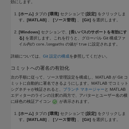
効にします。
[ホーム]
タブの
[環境]
セクションで
[設定]
をクリックしま
す。
[MATLAB]
、
[ソース管理]
、
[Git]
を選択します。
[Windows]
セクションで、
[長いパスのサポートを有効にす
る]
を選択します。これを行うと、グローバル Git 構成ファ
イル内の
の値が
に設定されます。
core.longpaths
true
詳細については、
Git 設定の構成
を参照してください。
コミットへの署名の有効化
次の手順に従って、ソース管理設定を構成し、MATLAB が Git コ
ミットに自動的に署名できるようにします。MATLAB でコミット
シグネチャが検証されると、
ブランチ マネージャー
と MATLAB
エディターのラインの注釈の両方で、アバターとユーザー名の横
に緑色の検証アイコン
が表示されます。
[ホーム]
タブの
[環境]
セクションで
[設定]
をクリックしま
す。
[MATLAB]
、
[ソース管理]
、
[Git]
を選択します。