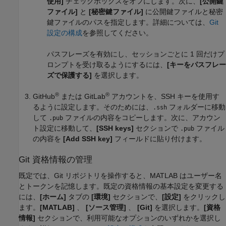
使用]
チェックボックスをオフにします。次に、
[公開鍵
ファイル]
と
[秘密鍵ファイル]
に公開鍵ファイルと秘密
鍵ファイルのパスを指定します。詳細については、
Git
設定の構成
を参照してください。
パスフレーズを有効にし、セッションごとに 1 回だけプ
ロンプトを受け取るようにするには、
[キーをパスフレー
ズで保護する]
を選択します。
®
®
GitHub
または GitLab
アカウントを、SSH キーを使用す
るように設定します。そのためには、
フォルダーに移動
.ssh
して
ファイルの内容をコピーします。次に、アカウン
.pub
ト設定に移動して、
[SSH keys]
セクションで
ファイル
.pub
の内容を
[Add SSH key]
フィールドに貼り付けます。
Git
資格情報の管理
既定では、Git リポジトリを操作すると、MATLAB はユーザー名
とトークンを記憶します。既定の資格情報の基本設定を変更する
には、
[ホーム]
タブの
[環境]
セクションで、
[設定]
をクリックし
ます。
[MATLAB]
、
[ソース管理]
、
[Git]
を選択します。
[資格
情報]
セクションで、利用可能なオプションのいずれかを選択し