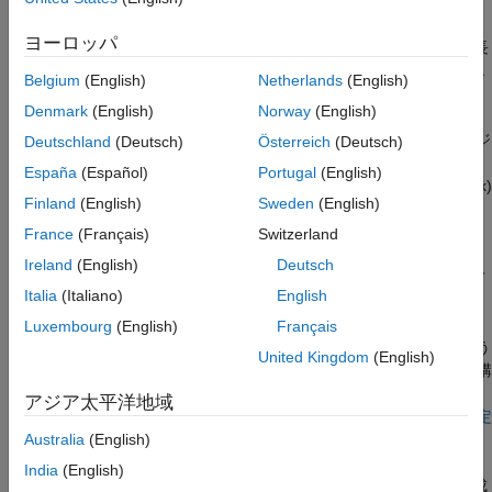
ナリ ファイルの Git への登録
を参照してください。
その他の設定
ヨーロッパ
®
参考
(Windows
システムで推奨) Windows システムで Git 用に長
いパスのサポートを有効にする。詳細については、
長いパス
Belgium
(English)
Netherlands
(English)
のサポートの有効化
を参照してください。
Denmark
(English)
Norway
(English)
(すべてのシステムで推奨) モデル ファイルを自動的にマージ
Deutschland
(Deutsch)
Österreich
(Deutsch)
するように MATLAB を構成する。詳細については、
ロカー
España
(Español)
Portugal
(English)
ルおよび CI パイプラインでのモデルの自動マージ
(Simulink)
Finland
(English)
Sweden
(English)
を参照してください。
France
(Français)
Switzerland
(オプション) コミットに署名するように MATLAB を構成す
Ireland
(English)
Deutsch
る。詳細については、
コミットへの署名の有効化
を参照して
Italia
(Italiano)
English
ください。
Luxembourg
(English)
Français
(オプション) ログイン プロンプトが頻繁に表示されないよう
United Kingdom
(English)
にするために、Git SSH 認証を使用するように MATLAB を構
成するか、Git 資格情報ヘルパーをインストールする。詳細
アジア太平洋地域
については、
Git SSH 認証を使用するための MATLAB の設定
を参照してください。
Australia
(English)
India
(English)
(オプション) Git 資格情報を管理するように MATLAB を構成