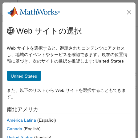
コンテンツへスキップ
MATLAB ヘルプ センター
オフキャンバス ナビゲーション メ
メインコンテンツ
Web サイトの選択
ドキュメンテーションのホーム
Git
ソース管理の設定
MATLAB
Web サイトを選択すると、翻訳されたコンテンツにアクセス
ソフトウェア開発
次を置き換え:
し、地域のイベントやサービスを確認できます。現在の位置情
ソース管理
®
MATLAB
で Git™ ソース管理を使用すると、ファイルを管理し
報に基づき、次のサイトの選択を推奨します:
United States
MATLAB での Git
て他のユーザーと共同作業を行うことができます。Git を使用す
ると、ファイルの変更を追跡して、後で特定のバージョンを再表
United States
Git ソース管理の設定
示できます。詳細については、
MATLAB での Git を使用したロー
カルでの作業追跡
および
MATLAB での Git を使用した共同作業
を
項目一覧
また、以下のリストから Web サイトを選択することもできま
参照してください。
バイナリ ファイルの Git への登録
す。
長いパスのサポートの有効化
Git を使用する前に、次の手順に従って MATLAB 用に設定しま
南北アメリカ
コミットへの署名の有効化
す。
Git SSH 認証を使用するための MATLAB の
América Latina
(Español)
設定
(すべてのシステムで必須) ファイルの破損を避けるために、
Canada
(English)
Git 資格情報の管理
バイナリ ファイルを Git に登録する。詳細については、
バイ
Git LFS を使用するための Git の設定
United States
(English)