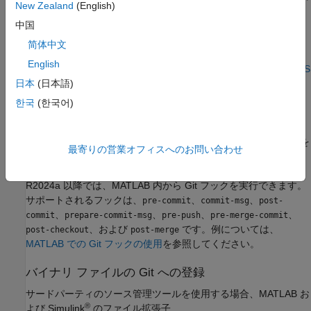
New Zealand
(English)
する。詳細については、
Git 資格情報の管理
を参照してくだ
さい。
中国
简体中文
(オプション) 大規模なファイルを取り扱う場合は、Git LFS
English
を使用するように Git を構成する。詳細については、
Git LFS
を使用するための Git の設定
を参照してください。
日本
(日本語)
한국
(한국어)
(オプション) 比較とマージに MATLAB を使用するように外
部 Git ツールを構成する。詳細については、
比較とマージに
MATLAB を使用するための外部ソース管理のカスタマイズ
を
最寄りの営業オフィスへのお問い合わせ
参照してください。
R2024a 以降では、MATLAB 内から Git フックを実行できます。
サポートされるフックは、
、
、
pre-commit
commit-msg
post-
、
、
、
、
commit
prepare-commit-msg
pre-push
pre-merge-commit
、および
です。例については、
post-checkout
post-merge
MATLAB での Git フックの使用
を参照してください。
バイナリ ファイルの
Git
への登録
サードパーティのソース管理ツールを使用する場合、MATLAB お
®
よび Simulink
のファイル拡張子