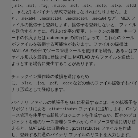
(
、
、
、
、
、
、
、
、
.mlx
.mat
.fig
.mlapp
.mdl
.slx
.mdlp
.slxp
.sldd
、
など) をバイナリ形式で登録しなければなりません。ま
.p
た、
、
、
、
など、MEX フ
.mexa64
.mexmaci64
.mexmaca64
.mexw64
ァイルの拡張子も登録します。拡張子を登録しないと、ファイル
を送信するときに、行末の文字の変更、トークンの展開、キーワ
ードの代入または automerge の試行によって、これらのツール
がファイルを破損する可能性があります。ファイルの破損は
MATLAB の外部でソース管理ツールを使用する場合、あるいはフ
ァイル形式を最初に登録せずに MATLAB からファイルを送信し
ようとする場合に発生することがあります。
チェックイン操作時の破損を避けるため
に、
、
、
、
などの他のファイル拡張子もバイ
.xlsx
.jpg
.pdf
.docx
ナリ形式として登録します。
バイナリ ファイルの拡張子を Git に登録するには、その拡張子を
リポジトリにある
ファイルに追加します。Git ソ
.gitattributes
ース管理を使用する新規プロジェクトを作成するか、既存のプロ
ジェクトを他のソース管理システムから Git ソース管理に切り替
えると、MATLAB は自動的に
ファイルを作成
.gitattributes
し、登録する共通のバイナリ ファイルのリストを入力します。