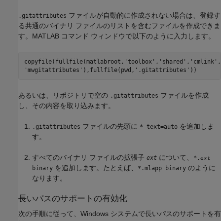
ファイルが自動的に作成されない場合は、登録す
.gitattributes
る共通のバイナリ ファイルのリストを含むファイルを作成できま
す。MATLAB コマンド ウィンドウで以下のように入力します。
copyfile(fullfile(matlabroot,
'toolbox'
,
'shared'
,
'cmlink'
,
'mwgitattributes'
),fullfile(pwd,
'.gitattributes'
))
あるいは、リポジトリで空の
ファイルを作成
.gitattributes
し、その内容を取り込みます。
ファイルの先頭に
を追加しま
.gitattributes
* text=auto
す。
すべてのバイナリ ファイルの拡張子
について、
ext
*.
ext
を追加します。たとえば、
のように
binary
*.mlapp binary
なります。
長いパスのサポートの有効化
次の手順に従って、Windows システムで長いパスのサポートを有