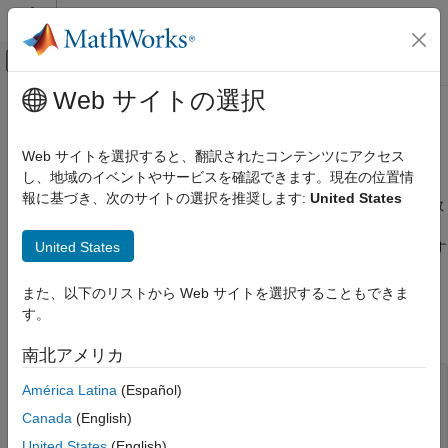
コンテンツへスキップ
MATLAB ヘルプ センター
オフキャンバス ナビゲーション メ
メインコンテンツ
Web サイトの選択
ドキュメンテーションのホーム
C MEX 関数でのユーザー メッセー
MATLAB
ジ
Web サイトを選択すると、翻訳されたコンテンツにアクセス
外部言語インターフェイス
し、地域のイベントやサービスを確認できます。現在の位置情
MATLAB での C
報に基づき、次のサイトの選択を推奨します:
United States
®
MATLAB
コマンド ウィンドウにテキストを出力するには、関数
MATLAB (MEX ファイル) から呼び出せる C 関
を使用します。これは、C/C++ の関数
と同様
mexPrintf
printf
数の記述
United States
です。コマンド ウィンドウにエラー情報および警告情報を出力す
るには、
C 行列 API
の関数
と関数
mexErrMsgIdAndTxt
C MEX 関数でのユーザー メッセージ
を使用します。
mexWarnMsgIdAndTxt
また、以下のリストから Web サイトを選択することもできま
項目一覧
す。
参考
たとえば、次のコード スニペットは
を出力します。
prhs[0]
南北アメリカ
char *buf;

América Latina
(Español)
int buflen;

Canada
(English)
if (mxGetString(prhs[0], buf, buflen) == 0) {

United States
(English)