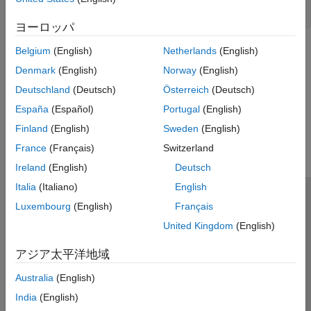
    mexPrintf("The input string is:  %s\n", buf);

ヨーロッパ
参考
Belgium
(English)
Netherlands
(English)
Denmark
(English)
Norway
(English)
|
|
mexPrintf
mexErrMsgIdAndTxt
mexWarnMsgIdAndTxt
Deutschland
(Deutsch)
Österreich
(Deutsch)
この情報は役に立ちましたか？
España
(Español)
Portugal
(English)
Finland
(English)
Sweden
(English)
France
(Français)
Switzerland
Ireland
(English)
Deutsch
Italia
(Italiano)
English
トラストセンター
商標
プライバシー ポリシー
Luxembourg
(English)
Français
違法コピー防止
アプリケーション ステータス
お問い合わせ
United Kingdom
(English)
© 1994-2026 The MathWorks, Inc.
アジア太平洋地域
Australia
(English)
Web サイ
日本
India
(English)