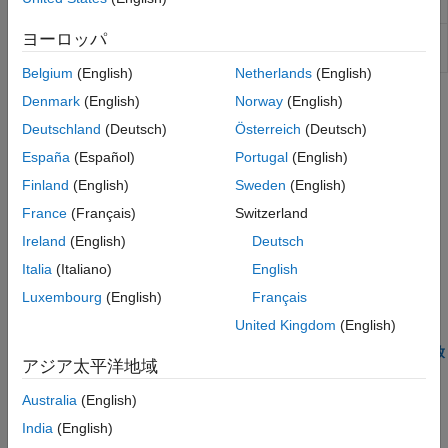
タの読み取り
ヨーロッパ
ThingSpeak
チャネルへのデータの書き
thingSpeakWrite
込み
Belgium
(English)
Netherlands
(English)
Denmark
(English)
Norway
(English)
トピック
Deutschland
(Deutsch)
Österreich
(Deutsch)
ThingSpeak チャネルにおけるデータの集約
España
(Español)
Portugal
(English)
ThingSpeak チャネルでデータを収集して処理します。
Finland
(English)
Sweden
(English)
不規則にサンプリングされたデータの正則化
France
(Français)
Switzerland
ThingSpeak™ チャネルのデータのタイムスタンプを更新して不
Ireland
(English)
Deutsch
規則性を除去する。
Italia
(Italiano)
English
ThingSpeak チャネルから読み取ったデータのプロット
Luxembourg
(English)
Français
ThingSpeak データの読み取りとプロット
United Kingdom
(English)
ThingSpeak データの読み取りと、線形近似によるバッテリー放
アジア太平洋地域
電時間の予測
回帰と予測のためのデータを読み取ってプロットする。
Australia
(English)
India
(English)
関連情報