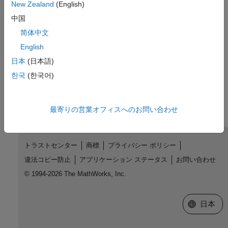
New Zealand
(English)
MATLAB Analysis およびVisualization アプリのアドオンにア
中国
クセスする
(ThingSpeak)
简体中文
平均湿度を計算して表示する
(ThingSpeak)
English
3日間の気温データを比較する
(ThingSpeak)
日本
(日本語)
한국
(한국어)
この情報は役に立ちましたか？
最寄りの営業オフィスへのお問い合わせ
トラストセンター
商標
プライバシー ポリシー
違法コピー防止
アプリケーション ステータス
お問い合わせ
© 1994-2026 The MathWorks, Inc.
Web サイ
日本