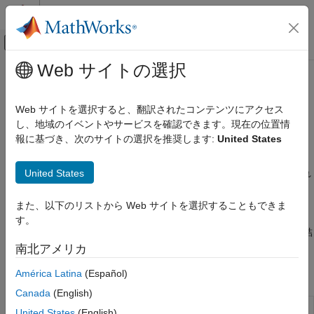
コンテンツへスキップ
MATLAB ヘルプ センター
オフキャンバス ナビゲーション メ
メインコンテンツ
Web サイトの選択
ドキュメンテーションのホーム
モノのインターネット (IoT) のデー
MATLAB
タ
Web サイトを選択すると、翻訳されたコンテンツにアクセス
データのインポートと解析
し、地域のイベントやサービスを確認できます。現在の位置情
データのインポートとエクスポート
報に基づき、次のサイトの選択を推奨します:
United States
ThingSpeak™ チャネルからの読み取りと同チャネルへの書き込
Web アクセスとストリーミング
み
カテゴリ
United States
ThingSpeak は IoT 解析プラットフォーム サービスであり、これ
によってクラウドでのライブ データ ストリームの集計、可視
Web サービス
®
化、解析が可能になります。MATLAB
で解析または可視化する
また、以下のリストから Web サイトを選択することもできま
FTP ファイルの操作
ために、ThingSpeak チャネルからデータを読み取ることができ
す。
モノのインターネット (IoT) のデータ
ます。また、MATLAB からチャネルにデータを書き込み、その結
果をチャネルに表示することもできます。
南北アメリカ
América Latina
(Español)
関数
Canada
(English)
ThingSpeak
チャネルに格納されたデー
thingSpeakRead
United States
(English)