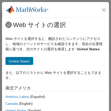
コンテンツへスキップ
MATLAB ヘルプ センター
オフキャンバス ナビゲーション メ
メインコンテンツ
Web サイトの選択
ドキュメンテーションのホーム
FTP ファイルの操作
MATLAB
Web サイトを選択すると、翻訳されたコンテンツにアクセス
データのインポートと解析
FTP サーバーでのファイルへのアクセス
し、地域のイベントやサービスを確認できます。現在の位置情
データのインポートとエクスポート
を使用して FTP サーバーに接続し、ファイルのダウンロード
報に基づき、次のサイトの選択を推奨します:
United States
ftp
Web アクセスとストリーミング
またはフォルダー管理などのリモート操作を実行します。
カテゴリ
United States
関数
Web サービス
また、以下のリストから Web サイトを選択することもできま
FTP ファイルの操作
FTP サーバーのファイルにアクセスするための接
ftp
す。
続
モノのインターネット (IoT) のデータ
SFTP サーバーのファイルにアクセスするための接
南北アメリカ
sftp
続
(R2021b 以降)
América Latina
(Español)
FTP 転送モードを ASCII に設定
ascii
Canada
(English)
FTP 転送モードをバイナリに設定
binary
United States
(English)