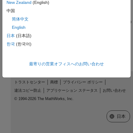
New Zealand
(English)
FTP ファイル操作の実行
中国
FTP サーバーに接続し、ファイルのダウンロードとアップロー
简体中文
ド、フォルダーの作成と削除、およびサーバー上のコンテンツの
English
一覧表示などのリモート操作を実行。
日本
(日本語)
この情報は役に立ちましたか？
한국
(한국어)
最寄りの営業オフィスへのお問い合わせ
トラストセンター
商標
プライバシー ポリシー
違法コピー防止
アプリケーション ステータス
お問い合わせ
© 1994-2026 The MathWorks, Inc.
Web サイ
日本