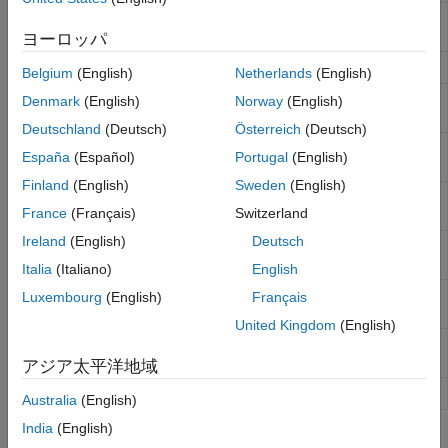
SFTP または FTP サーバー上の現在のフォルダー
cd
の変更または表示
ヨーロッパ
SFTP または FTP サーバーへの接続を閉じる
close
Belgium
(English)
Netherlands
(English)
SFTP または FTP サーバー上にあるファイルの削
delete
Denmark
(English)
Norway
(English)
除
Deutschland
(Deutsch)
Österreich
(Deutsch)
SFTP または FTP サーバー上のフォルダーの内容
dir
España
(Español)
Portugal
(English)
の一覧表示
Finland
(English)
Sweden
(English)
SFTP または FTP サーバーからのファイルのダウ
mget
France
(Français)
Switzerland
ンロード
Ireland
(English)
Deutsch
SFTP または FTP サーバーでの新規フォルダーの
mkdir
作成
Italia
(Italiano)
English
SFTP または FTP サーバーへのファイルまたはフ
mput
Luxembourg
(English)
Français
ォルダーのアップロード
United Kingdom
(English)
SFTP または FTP サーバー上にあるファイルの名
rename
前の変更
アジア太平洋地域
SFTP または FTP サーバー上のフォルダーの削除
rmdir
Australia
(English)
India
(English)
トピック