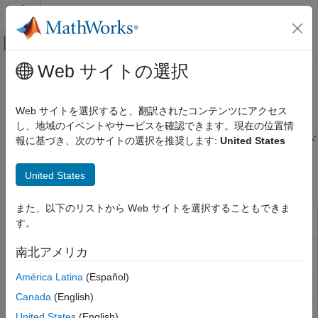
コンテンツへスキップ
MATLAB ヘルプ センター
オフキャンバス ナビゲーション メ
メインコンテンツ
Web サイトの選択
ドキュメンテーションのホーム
FTP ファイルの操作
MATLAB
Web サイトを選択すると、翻訳されたコンテンツにアクセス
データのインポートと解析
FTP サーバーでのファイルへのアクセス
し、地域のイベントやサービスを確認できます。現在の位置情
データのインポートとエクスポート
を使用して FTP サーバーに接続し、ファイルのダウンロード
報に基づき、次のサイトの選択を推奨します:
United States
ftp
Web アクセスとストリーミング
またはフォルダー管理などのリモート操作を実行します。
カテゴリ
United States
関数
Web サービス
また、以下のリストから Web サイトを選択することもできま
FTP ファイルの操作
FTP サーバーのファイルにアクセスするための接
ftp
す。
続
モノのインターネット (IoT) のデータ
SFTP サーバーのファイルにアクセスするための接
南北アメリカ
sftp
続
(R2021b 以降)
América Latina
(Español)
FTP 転送モードを ASCII に設定
ascii
Canada
(English)
FTP 転送モードをバイナリに設定
binary
United States
(English)