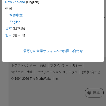
New Zealand
(English)
FTP ファイル操作の実行
中国
FTP サーバーに接続し、ファイルのダウンロードとアップロー
简体中文
ド、フォルダーの作成と削除、およびサーバー上のコンテンツの
English
一覧表示などのリモート操作を実行。
日本
(日本語)
この情報は役に立ちましたか？
한국
(한국어)
最寄りの営業オフィスへのお問い合わせ
トラストセンター
商標
プライバシー ポリシー
違法コピー防止
アプリケーション ステータス
お問い合わせ
© 1994-2026 The MathWorks, Inc.
Web サイ
日本