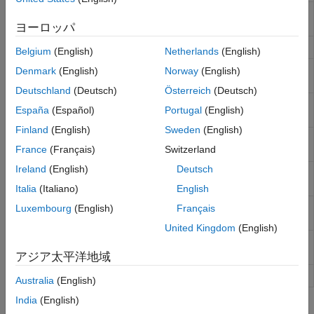
SFTP または FTP サーバー上の現在のフォルダー
cd
の変更または表示
ヨーロッパ
SFTP または FTP サーバーへの接続を閉じる
close
Belgium
(English)
Netherlands
(English)
SFTP または FTP サーバー上にあるファイルの削
delete
Denmark
(English)
Norway
(English)
除
Deutschland
(Deutsch)
Österreich
(Deutsch)
SFTP または FTP サーバー上のフォルダーの内容
dir
España
(Español)
Portugal
(English)
の一覧表示
Finland
(English)
Sweden
(English)
SFTP または FTP サーバーからのファイルのダウ
mget
France
(Français)
Switzerland
ンロード
Ireland
(English)
Deutsch
SFTP または FTP サーバーでの新規フォルダーの
mkdir
作成
Italia
(Italiano)
English
SFTP または FTP サーバーへのファイルまたはフ
mput
Luxembourg
(English)
Français
ォルダーのアップロード
United Kingdom
(English)
SFTP または FTP サーバー上にあるファイルの名
rename
前の変更
アジア太平洋地域
SFTP または FTP サーバー上のフォルダーの削除
rmdir
Australia
(English)
India
(English)
トピック