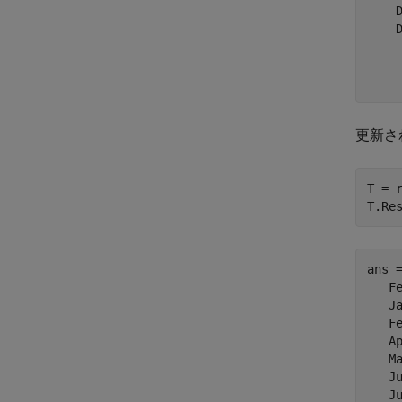
    
    D
     
     
更新さ
T = r
T.Re
ans 
   Fe
   Ja
   Fe
   Ap
   Ma
   Ju
   Ju