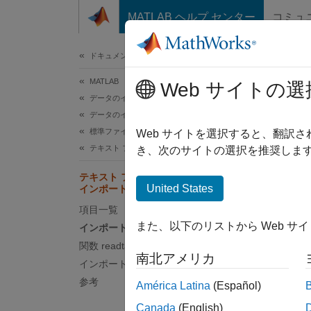
コンテンツへスキップ
MATLAB ヘルプ センター
コミュ
ドキュメ
ドキュメンテーションのホーム
MATLAB
テ
Web サイトの選
データのインポートと解析
データのインポートとエクスポート
標準ファイル形式
Web サイトを選択すると、翻訳
テキスト ファイル
き、次のサイトの選択を推奨します
書式設
ます。
テキスト ファイルからの日付と時刻の
United States
インポート
イ
項目一覧
また、以下のリストから Web サ
インポート ツール
関
関数 readtable
南北アメリカ
インポート オプション
イ
参考
América Latina
(Español)
de
定
Canada
(English)