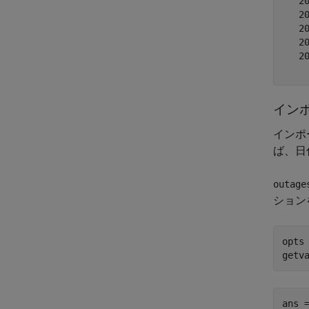
   20
   20
   20
   20
   20
イン
インポ
ば、日
outage
ション
opts 
getv
ans =