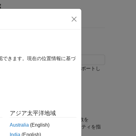
wers
のインポート
確認できます。現在の位置情報に基づ
向の表形式データから 3 つの方法でインポートし
します。
le にインポートします。
アジア太平洋地域
り詳細に制御するために、
関数を
readtable
Australia
(English)
や
などのプロパティを指
alue
DatetimeFormat
India
(English)