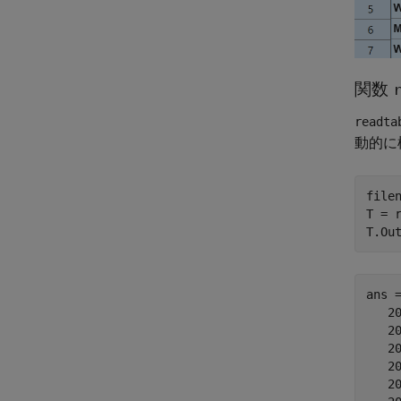
関数
readta
動的に
file
T = r
T.Ou
ans 
   20
   20
   20
   20
   20