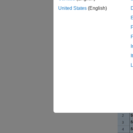
United States
(English)
この例
す。
F
イン
インポ
I
時刻の
I
Outage
タンを