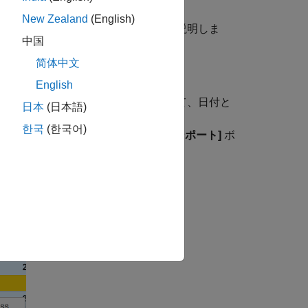
New Zealand
(English)
ら日付と時刻をインポートする方法を説明しま
中国
简体中文
English
のドロップダウン メニューを使用して、日付と
日本
(日本語)
するか、カスタム形式を入力します。
한국
(한국어)
を指定します。次に、
[選択のインポート]
ボ
:mm