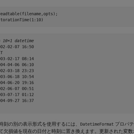
eadtable(filename,opts);

storationTime(1:10)   
= 
10×1 datetime
02-02-07 16:50

T             

03-02-17 08:14

04-04-06 06:10

02-03-18 23:23

03-06-18 10:54

04-06-20 19:16

02-06-07 00:51

03-07-17 01:12

04-09-27 16:37

時刻の別の表示形式を使用するには、
プロパテ
DatetimeFormat
て欠損値を現在の日付と時刻に置き換えます。更新された変数