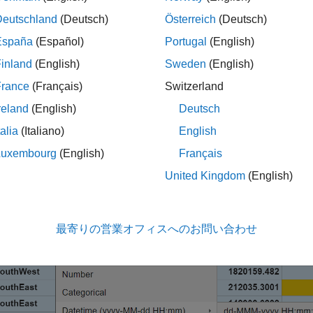
Deutschland
(Deutsch)
Österreich
(Deutsch)
では、これらの各メソッドを使用して、テキスト ファイルか
España
(Español)
Portugal
(English)
inland
(English)
Sweden
(English)
ポート ツール
France
(Français)
Switzerland
ートツールを使用して
ファイルを開きます。各列
outages.csv
reland
(English)
Deutsch
形式を指定します。あらかじめ定義されたデータ形式から選択
talia
(Italiano)
English
列をインポートするために、カスタム形式
Time
yyyy-MM-dd HH
Luxembourg
(English)
Français
クリックして、ワークスペースにデータをインポートします。
United Kingdom
(English)
最寄りの営業オフィスへのお問い合わせ