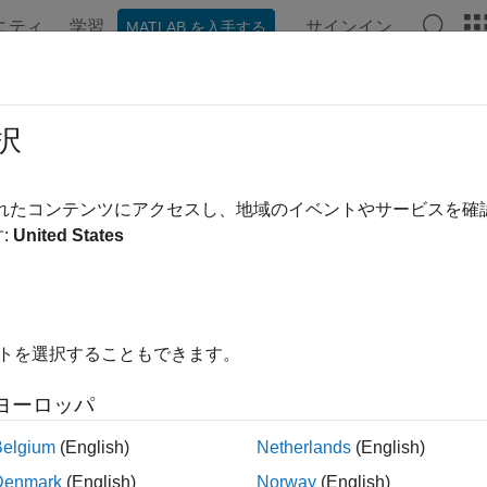
ニティ
学習
サインイン
MATLAB を入手する
ンテーション
例
関数
アプリ
ビデオ
MATLAB Ans
キスト ファイルからの日付と時刻
択
されたコンテンツにアクセスし、地域のイベントやサービスを
:
United States
定済みの日付と時刻 (
や
など) を列方
"01/01/01"
"12:30:45"
ンポート ツール— 日付と時刻を対話的に選択してインポート
イトを選択することもできます。
数
— 日付と時刻を含む変数を自動的に検出して、tab
readtable
ヨーロッパ
ンポート オプション — 日付と時刻の変数のインポートをよ
Belgium
(English)
Netherlands
(English)
関数とともに使用します。たとえば、
tectImportOptions
FillV
できます。
Denmark
(English)
Norway
(English)