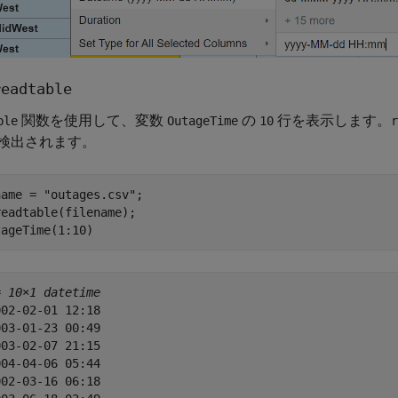
readtable
関数を使用して、変数
の
行を表示します。
ble
OutageTime
10
r
検出されます。
name = 
"outages.csv"
;

eadtable(filename);

tageTime(1:10)
= 
10×1 datetime
02-02-01 12:18

03-01-23 00:49

03-02-07 21:15

04-04-06 05:44

02-03-16 06:18
