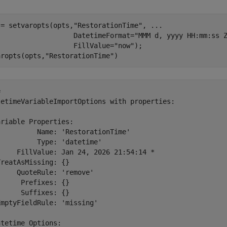
 = setvaropts(opts,
"RestorationTime"
, 
...
                   DatetimeFormat=
"MMM d, yyyy HH:mm:ss 
                   FillValue=
"now"
);

aropts(opts,
"RestorationTime"
)
 

tetimeVariableImportOptions with properties:

riable Properties:

         Name: 'RestorationTime'

         Type: 'datetime'

     FillValue: Jan 24, 2026 21:54:14 *

reatAsMissing: {}

    QuoteRule: 'remove'

     Prefixes: {}

     Suffixes: {}

mptyFieldRule: 'missing'

tetime Options:
