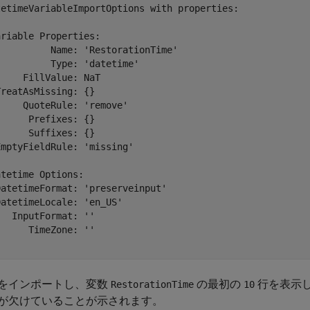
tetimeVariableImportOptions with properties:

riable Properties:

         Name: 'RestorationTime'

         Type: 'datetime'

    FillValue: NaT

reatAsMissing: {}

    QuoteRule: 'remove'

     Prefixes: {}

     Suffixes: {}

mptyFieldRule: 'missing'

tetime Options:

atetimeFormat: 'preserveinput'

atetimeLocale: 'en_US'

  InputFormat: ''

     TimeZone: ''

をインポートし、変数
の最初の
行を表示し
RestorationTime
10
が欠けていることが示されます。