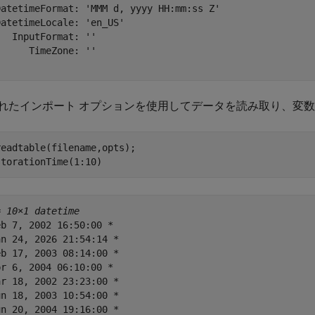
DatetimeFormat: 'MMM d, yyyy HH:mm:ss Z'

atetimeLocale: 'en_US'

  InputFormat: ''

     TimeZone: ''

れたインポート オプションを使用してデータを読み取り、変
eadtable(filename,opts);

storationTime(1:10)   
= 
10×1 datetime
b 7, 2002 16:50:00 * 

n 24, 2026 21:54:14 *

b 17, 2003 08:14:00 *

r 6, 2004 06:10:00 * 

r 18, 2002 23:23:00 *

n 18, 2003 10:54:00 *

n 20, 2004 19:16:00 *
