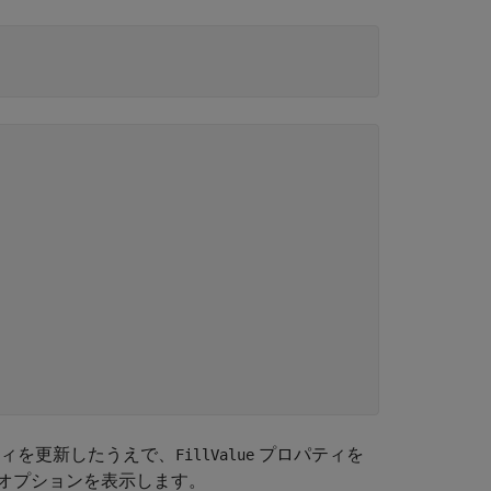
ィを更新したうえで、
プロパティを
FillValue
オプションを表示します。