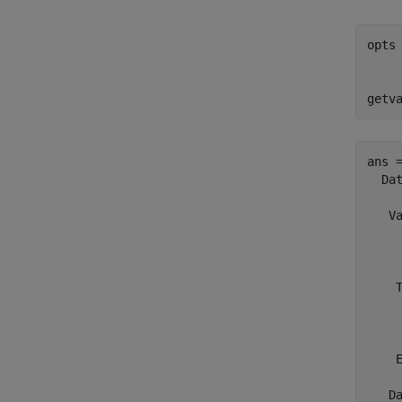
opts
    
    
getv
ans =
  Da
   Va
     
     
    
    T
     
     
     
    E
   Da