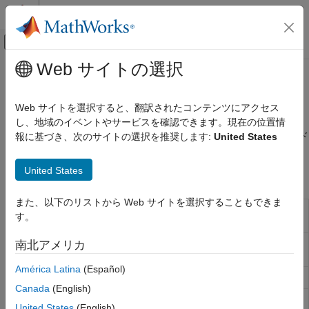
コンテンツへスキップ
MATLAB ヘルプ センター
オフキャンバス ナビゲーション メ
メインコンテンツ
Web サイトの選択
ドキュメンテーションのホーム
FTP ファイルの操作
MATLAB
Web サイトを選択すると、翻訳されたコンテンツにアクセス
データのインポートと解析
FTP サーバーでのファイルへのアクセス
し、地域のイベントやサービスを確認できます。現在の位置情
データのインポートとエクスポート
を使用して FTP サーバーに接続し、ファイルのダウンロード
報に基づき、次のサイトの選択を推奨します:
United States
ftp
Web アクセスとストリーミング
またはフォルダー管理などのリモート操作を実行します。
カテゴリ
United States
関数
Web サービス
また、以下のリストから Web サイトを選択することもできま
FTP ファイルの操作
FTP サーバーのファイルにアクセスするための接
ftp
す。
続
モノのインターネット (IoT) のデータ
SFTP サーバーのファイルにアクセスするための接
南北アメリカ
sftp
続
(R2021b 以降)
América Latina
(Español)
FTP 転送モードを ASCII に設定
ascii
Canada
(English)
FTP 転送モードをバイナリに設定
binary
United States
(English)