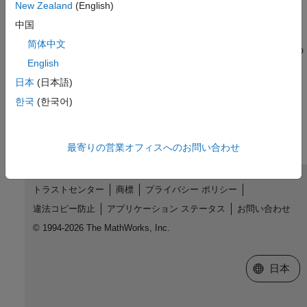
New Zealand
(English)
FTP ファイル操作の実行
中国
FTP サーバーに接続し、ファイルのダウンロードとアップロー
简体中文
ド、フォルダーの作成と削除、およびサーバー上のコンテンツの
English
一覧表示などのリモート操作を実行。
日本
(日本語)
この情報は役に立ちましたか？
한국
(한국어)
最寄りの営業オフィスへのお問い合わせ
トラストセンター
商標
プライバシー ポリシー
違法コピー防止
アプリケーション ステータス
お問い合わせ
© 1994-2026 The MathWorks, Inc.
Web サイ
日本