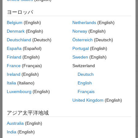
SFTP または FTP サーバー上の現在のフォルダー
cd
の変更または表示
ヨーロッパ
SFTP または FTP サーバーへの接続を閉じる
close
Belgium
(English)
Netherlands
(English)
SFTP または FTP サーバー上にあるファイルの削
delete
Denmark
(English)
Norway
(English)
除
Deutschland
(Deutsch)
Österreich
(Deutsch)
SFTP または FTP サーバー上のフォルダーの内容
dir
España
(Español)
Portugal
(English)
の一覧表示
Finland
(English)
Sweden
(English)
SFTP または FTP サーバーからのファイルのダウ
mget
France
(Français)
Switzerland
ンロード
Ireland
(English)
Deutsch
SFTP または FTP サーバーでの新規フォルダーの
mkdir
作成
Italia
(Italiano)
English
SFTP または FTP サーバーへのファイルまたはフ
mput
Luxembourg
(English)
Français
ォルダーのアップロード
United Kingdom
(English)
SFTP または FTP サーバー上にあるファイルの名
rename
前の変更
アジア太平洋地域
SFTP または FTP サーバー上のフォルダーの削除
rmdir
Australia
(English)
India
(English)
トピック