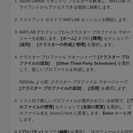
Slurm GitHub リポジトリ フォルダーを解凍し、MATLAB ク
ライアントからアクセスできる場所に移動します。
クライアント ホストで MATLAB セッションを開始します。
MATLAB デスクトップからクラスター プロファイル マネー
ジャーを起動します。
[ホーム]
タブの
[環境]
セクションで、
[並列]
、
[クラスターの作成と管理]
を選択します。
クラスター プロファイル マネージャーで
[クラスター プロ
ファイルの追加]
、
[Other Third-Party Scheduler]
を選択
して、新しいプロファイルを作成します。
R2024a より前: クラスター プロファイル マネージャーで
[クラスター プロファイルの追加]
、
[汎用]
を選択します。
リスト内で新しいプロファイルが選択されている状態で、
[プ
ロファイルの管理]
セクションで
[名前の変更]
を選択し、プ
ロファイル名を
に変更します。
Enter
キーを押
InstallTest
します。
[プロパティ]
タブで
[編集]
を選択し、次のフィールドを設定