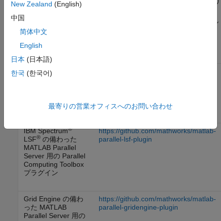
ドオンまたはプラグインを提供しています。これらは GitHub
リ
New Zealand
(English)
ポジトリまたはアドオン エクスプローラーからダウンロードし、
中国
要件に合わせて編集できます。お使いの設定に最も近いサンプル
简体中文
プラグイン スクリプトを選択してください。
English
プラグイン
GitHub リポジトリ
日本
(日本語)
Slurm の備わった
https://github.com/mathworks/matlab-
한국
(한국어)
MATLAB Parallel
parallel-slurm-plugin
Server™
用の
Parallel Computing
Toolbox プラグイン
最寄りの営業オフィスへのお問い合わせ
®
IBM Spectrum
https://github.com/mathworks/matlab-
®
LSF
の備わった
parallel-lsf-plugin
MATLAB Parallel
Server
用の Parallel
Computing Toolbox
プラグイン
Grid Engine の備わ
https://github.com/mathworks/matlab-
った
MATLAB
parallel-gridengine-plugin
Parallel Server
用の