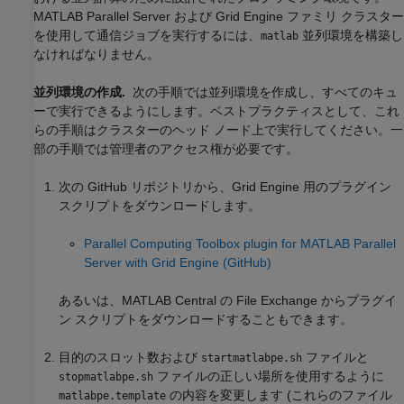
MATLAB Parallel Server
および Grid Engine ファミリ クラスター
を使用して通信ジョブを実行するには、
並列環境を構築し
matlab
なければなりません。
並列環境の作成.
次の手順では並列環境を作成し、すべてのキュ
ーで実行できるようにします。ベストプラクティスとして、これ
らの手順はクラスターのヘッド ノード上で実行してください。一
部の手順では管理者のアクセス権が必要です。
次の GitHub リポジトリから、Grid Engine 用のプラグイン
スクリプトをダウンロードします。
Parallel Computing Toolbox
plugin for
MATLAB
Parallel
Server
with Grid Engine (
GitHub
)
あるいは、
MATLAB Central
の File Exchange からプラグイ
ン スクリプトをダウンロードすることもできます。
目的のスロット数および
ファイルと
startmatlabpe.sh
ファイルの正しい場所を使用するように
stopmatlabpe.sh
の内容を変更します (これらのファイル
matlabpe.template