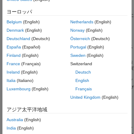
あれば組み込みのクラスター タイプを使用します。
ヨーロッパ
組み込みのクラスター タイプを使用してクラスターを構成するに
は、
Slurm、Torque、LSF、PBS、Grid Engine、HTCondor、ま
Belgium
(English)
Netherlands
(English)
たは AWS Batch 向けの構成
、
Hadoop クラスター用の構成
、ま
Denmark
(English)
Norway
(English)
たは
Microsoft HPC Pack 向けの構成
を参照してください。
Deutschland
(Deutsch)
Österreich
(Deutsch)
サードパーティ製スケジューラとのインターフェイス
España
(Español)
Portugal
(English)
Finland
(English)
Sweden
(English)
汎用スケジューラ インターフェイスには、Parallel Computing
Toolbox™ クライアント セッションからタスクをスケジューラお
France
(Français)
Switzerland
よびクラスター ノードに渡す手段が用意されています。これを実
Ireland
(English)
Deutsch
現するには、MATLAB クライアントに一連のプラグイン スクリ
Italia
(Italiano)
English
プトを提供しなければなりません。このスクリプトには、ジョブ
スケジューラとの通信方法、クラスター ノードへのジョブおよび
Luxembourg
(English)
Français
タスク データの転送方法など、使用しているクラスター インフ
United Kingdom
(English)
ラストラクチャ固有の命令が含まれています。
アジア太平洋地域
サンプル プラグイン スクリプトのダウンロード
Australia
(English)
汎用スケジューラ インターフェイスの使用をサポートするため、
®
India
(English)
MathWorks
では、以下のサードパーティ製スケジューラ用にア
®