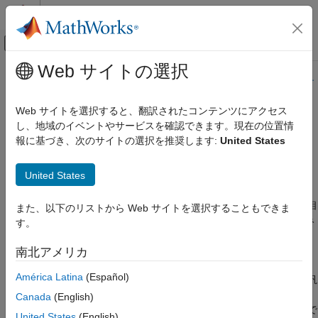
コンテンツへスキップ
MATLAB ヘルプ センター
オフキャンバス ナビゲーション メ
メインコンテンツ
Web サイトの選択
ドキュメンテーションのホーム
このページの内容は最新ではありません。最新版の英語を参照す
るには、ここをクリックします。
並列計算
Web サイトを選択すると、翻訳されたコンテンツにアクセス
し、地域のイベントやサービスを確認できます。現在の位置情
汎用スケジューラ インターフェイ
MATLAB Parallel Server
報に基づき、次のサイトの選択を推奨します:
United States
サードパーティ クラスターの構成
スを使用した構成
汎用スケジューラ インターフェイスを使用
United States
した構成
®
汎用スケジューラ インターフェイスには MATLAB
クライアン
項目一覧
ト、MATLAB ワーカーおよびサードパーティ製スケジューラの相
また、以下のリストから Web サイトを選択することもできま
互作用を構成するための柔軟性があります。スケジューラに組み
サードパーティ製スケジューラとのインター
す。
フェイス
込みのクラスター タイプがない場合は、汎用スケジューラ イン
汎用クラスター プロファイルの作成
ターフェイスを使用します。
南北アメリカ
特別な構成
América Latina
(Español)
一部のスケジューラでは、組み込みのクラスター タイプまたは汎
参考
用スケジューラ インターフェイスを使用して、クラスター プロ
Canada
(English)
ファイルを作成できます。ベスト プラクティスとしては、可能で
United States
(English)