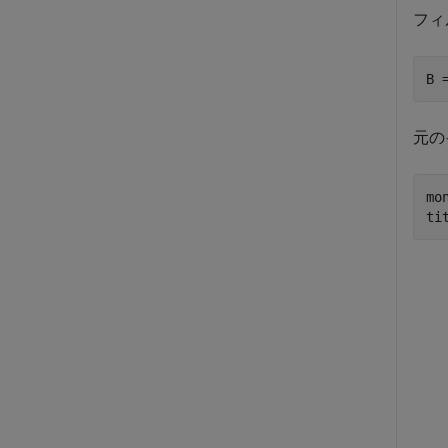
フィ
B 
元の
mo
ti