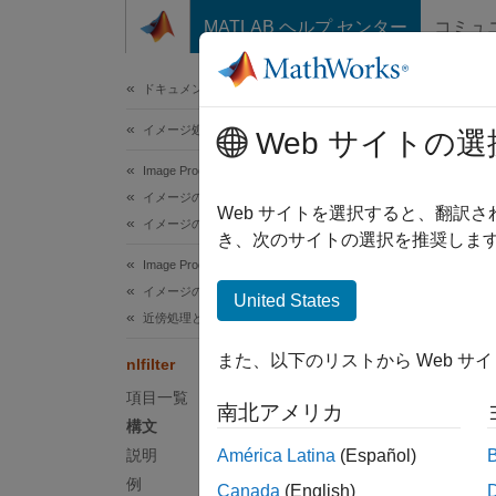
コンテンツへスキップ
MATLAB ヘルプ センター
コミュ
ドキュメ
ドキュメンテーションのホーム
イメージ処理とコンピューター ビジョン
nlfil
Web サイトの選
Image Processing Toolbox
イメージのフィルター処理と強調
一般的
Web サイトを選択すると、翻訳
イメージのフィルター処理
き、次のサイトの選択を推奨します
ページ
Image Processing Toolbox
構文
イメージのフィルター処理と強調
United States
近傍処理とブロック処理
B = nl
また、以下のリストから Web サ
nlfilter
B = nl
説明
項目一覧
南北アメリカ
構文
= nlf
B
説明
América Latina
(Español)
します
例
Canada
(English)