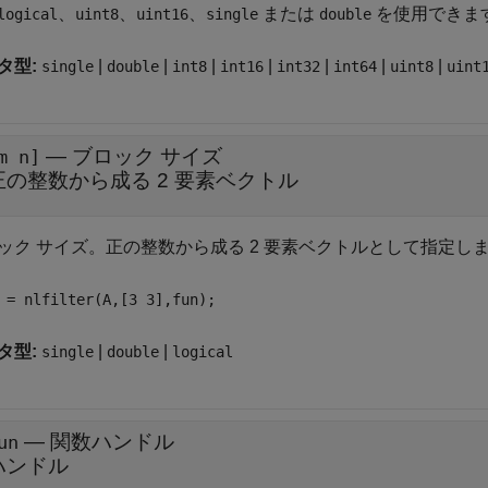
、
、
、
または
を使用できま
logical
uint8
uint16
single
double
タ型:
|
|
|
|
|
|
|
single
double
int8
int16
int32
int64
uint8
uint
—
ブロック サイズ
m n]
正の整数から成る 2 要素ベクトル
ック サイズ。正の整数から成る 2 要素ベクトルとして指定し
 = nlfilter(A,[3 3],fun);
タ型:
|
|
single
double
logical
—
関数ハンドル
un
ハンドル