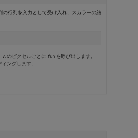
列の行列を入力として受け入れ、スカラーの結
、
のピクセルごとに
を呼び出します。
A
fun
ディングします。