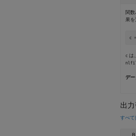
関数
果を
c 
は
c
nlfi
デー
出力
すべて
B