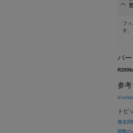
フィ
す。
バー
R200
参考
blockp
トピ
無名関
関数の