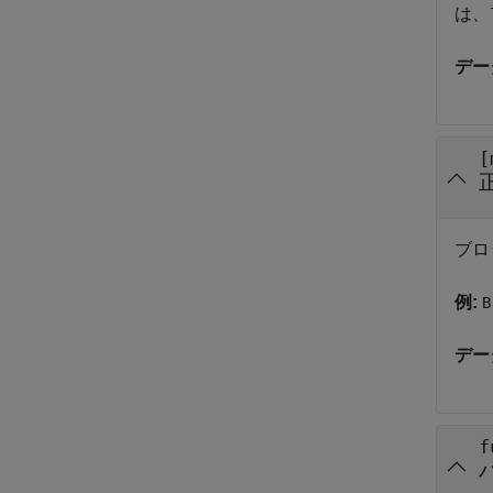
は、
デー
[
ブロ
例:
B
デー
f