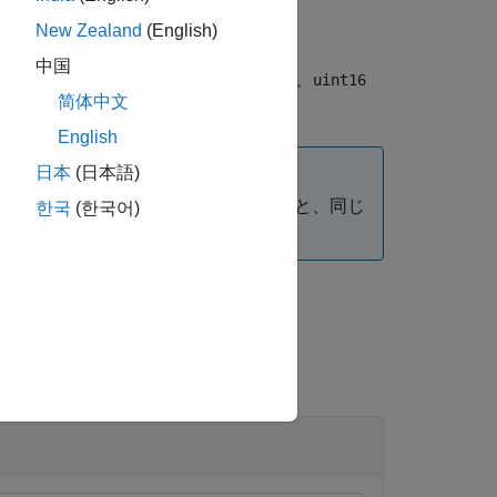
New Zealand
(English)
中国
として処理します。
のクラスが
、
A
uint8
uint16
简体中文
ィングします。
English
日本
(日本語)
があります。関数
を使用すると、同じ
colfilt
한국
(한국어)