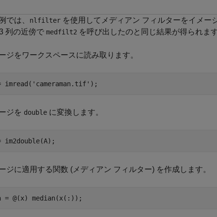
例では、
を使用してメディアン フィルターをイメー
nlfilter
行 3 列の近傍で
を呼び出したのと同じ結果が得られま
medfilt2
ージをワークスペースに読み取ります。
= imread(
'cameraman.tif'
); 
ージを
に変換します。
double
= im2double(A);
ージに適用する関数 (メディアン フィルター) を作成します。
n = @(x) median(x(:));