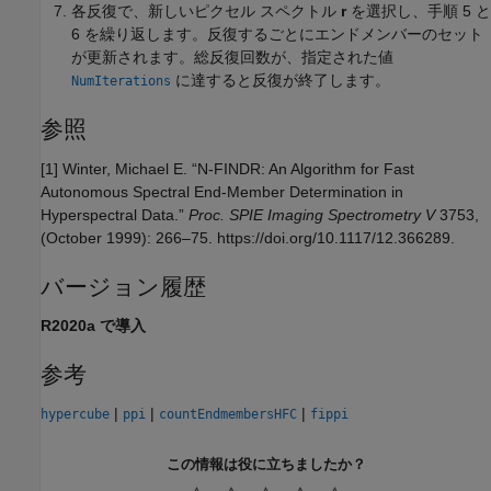
各反復で、新しいピクセル スペクトル
r
を選択し、手順 5 と
6 を繰り返します。反復するごとにエンドメンバーのセット
が更新されます。総反復回数が、指定された値
に達すると反復が終了します。
NumIterations
参照
[1] Winter, Michael E. “N-FINDR: An Algorithm for Fast
Autonomous Spectral End-Member Determination in
Hyperspectral Data.”
Proc. SPIE Imaging Spectrometry V
3753,
(October 1999): 266–75. https://doi.org/10.1117/12.366289.
バージョン履歴
R2020a で導入
参考
|
|
|
hypercube
ppi
countEndmembersHFC
fippi
この情報は役に立ちましたか？