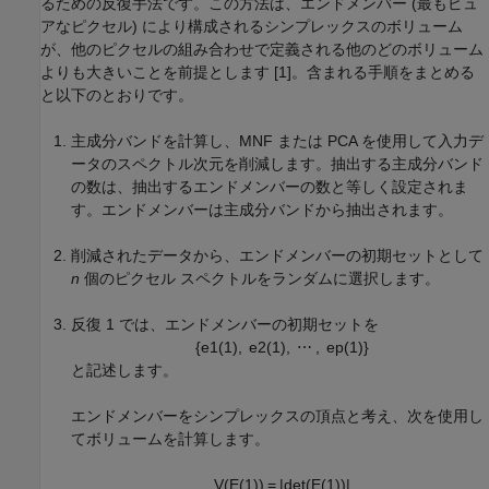
るための反復手法です。この方法は、エンドメンバー (最もピュ
アなピクセル) により構成されるシンプレックスのボリューム
が、他のピクセルの組み合わせで定義される他のどのボリューム
よりも大きいことを前提とします [1]。含まれる手順をまとめる
と以下のとおりです。
主成分バンドを計算し、MNF または PCA を使用して入力デ
ータのスペクトル次元を削減します。抽出する主成分バンド
の数は、抽出するエンドメンバーの数と等しく設定されま
す。エンドメンバーは主成分バンドから抽出されます。
削減されたデータから、エンドメンバーの初期セットとして
n
個のピクセル スペクトルをランダムに選択します。
反復 1 では、エンドメンバーの初期セットを
{
e
1
(
1
)
,
e
2
(
1
)
,
⋯
,
e
p
(
1
)
}
と記述します。
エンドメンバーをシンプレックスの頂点と考え、次を使用し
てボリュームを計算します。
V
(
E
(
1
)
)
=
|
det
(
E
(
1
)
)
|