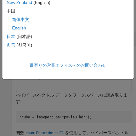
New Zealand
(English)
例
中国
简体中文
すべて折りたたむ
English
日本
(日本語)
N-FINDR 法を使用したエンドメンバーの抽出
한국
(한국어)
この例では次を使用します。
Hyperspectral Imaging Library for Image Processing
最寄りの営業オフィスへのお問い合わせ
Toolbox
Hyperspectral Imaging Library for Image
Processing Toolbox
ハイパースペクトル データをワークスペースに読み取りま
す。
hcube = imhypercube(
"paviaU.hdr"
);
関数
を使用して、ハイパースペクトル
countEndmembersHFC