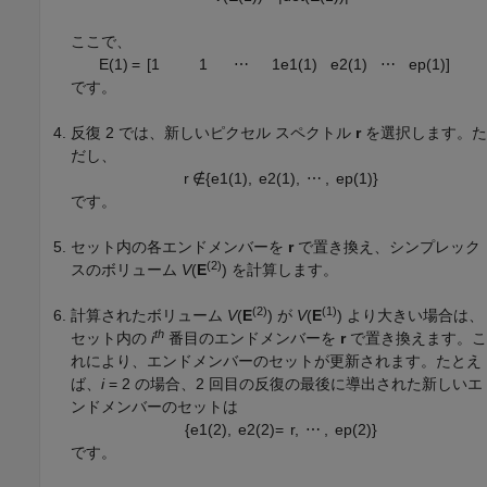
ここで、
E
(
1
)
=
[
1
1
⋯
1
e
1
(
1
)
e
2
(
1
)
⋯
e
p
(
1
)
]
です。
反復 2 では、新しいピクセル スペクトル
r
を選択します。た
だし、
r
∉
{
e
1
(
1
)
,
e
2
(
1
)
,
⋯
,
e
p
(
1
)
}
です。
セット内の各エンドメンバーを
r
で置き換え、シンプレック
(2)
スのボリューム
V
(
E
)
を計算します。
(2)
(1)
計算されたボリューム
V
(
E
)
が
V
(
E
)
より大きい場合は、
th
セット内の
i
番目のエンドメンバーを
r
で置き換えます。こ
れにより、エンドメンバーのセットが更新されます。たとえ
ば、
i
= 2 の場合、2 回目の反復の最後に導出された新しいエ
ンドメンバーのセットは
{
e
1
(
2
)
,
e
2
(
2
)
=
r
,
⋯
,
e
p
(
2
)
}
です。