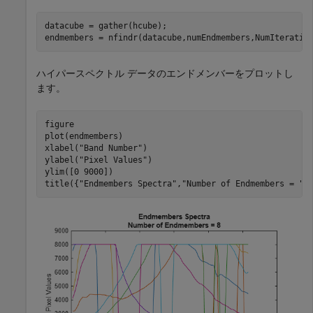
datacube = gather(hcube);

endmembers = nfindr(datacube,numEndmembers,NumIteratio
ハイパースペクトル データのエンドメンバーをプロットし
ます。
figure

plot(endmembers)

xlabel(
"Band Number"
)

ylabel(
"Pixel Values"
)

ylim([0 9000])

title({
"Endmembers Spectra"
,
"Number of Endmembers = "
+