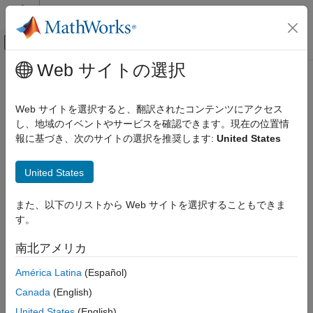
コンテンツへスキップ
MATLAB ヘルプ センター
オフキャンバス ナビゲーション メ
メインコンテンツ
Web サイトの選択
ドキュメンテーションのホーム
nfindr
イメージ処理とコンピューター ビジョン
Web サイトを選択すると、翻訳されたコンテンツにアクセス
N-FINDR を使用したエンドメンバー シグネチャの抽出
し、地域のイベントやサービスを確認できます。現在の位置情
Image Processing Toolbox
報に基づき、次のサイトの選択を推奨します:
United States
ハイパースペクトル イメージ処理
ページ内をすべて折りたたむ
nfindr
United States
構文
項目一覧
また、以下のリストから Web サイトを選択することもできま
構文
endmembers = nfindr(inputData,numEndmembers)
す。
説明
endmembers = nfindr(inputData,numEndmembers,Name=Value)
説明
例
南北アメリカ
入力引数
Add-On Required:
この機能にはが必要です。
América Latina
(Español)
名前と値の引数
出力引数
Canada
(English)
は、N-finder
= nfindr(
,
)
endmembers
inputData
numEndmembers
アルゴリズム
(N-FINDR) アルゴリズムを使用してハイパースペクトル データ
United States
(English)