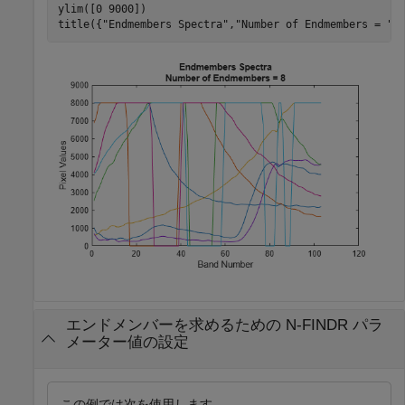
ylim([0 9000])

title({
"Endmembers Spectra"
,
"Number of Endmembers = "
+
エンドメンバーを求めるための N-FINDR パラ
メーター値の設定
この例では次を使用します。