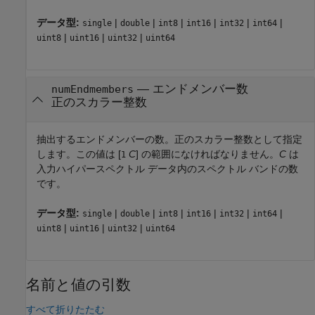
データ型:
|
|
|
|
|
|
single
double
int8
int16
int32
int64
|
|
|
uint8
uint16
uint32
uint64
—
エンドメンバー数
numEndmembers
正のスカラー整数
抽出するエンドメンバーの数。正のスカラー整数として指定
します。この値は [
C
] の範囲になければなりません。
C
は
1
入力ハイパースペクトル データ内のスペクトル バンドの数
です。
データ型:
|
|
|
|
|
|
single
double
int8
int16
int32
int64
|
|
|
uint8
uint16
uint32
uint64
名前と値の引数
すべて折りたたむ