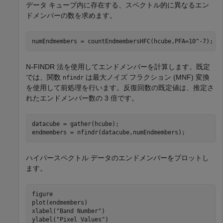
データ キューブ内に存在する、スペクトル的に異なるエン
ドメンバーの数を求めます。
numEndmembers = countEndmembersHFC(hcube,PFA=10^-7);
N-FINDR 法を使用してエンドメンバーを計算します。既定
では、関数
は最大ノイズ フラクション (MNF) 変換
nfindr
を使用して前処理を行います。反復回数の既定値は、推定さ
れたエンドメンバー数の 3 倍です。
datacube = gather(hcube);

endmembers = nfindr(datacube,numEndmembers);
ハイパースペクトル データのエンドメンバーをプロットし
ます。
figure

plot(endmembers)

xlabel(
"Band Number"
)

ylabel(
"Pixel Values"
)
