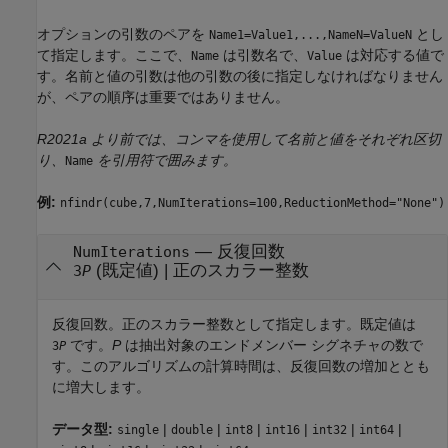
オプションの引数のペアを
とし
Name1=Value1,...,NameN=ValueN
て指定します。ここで、
は引数名で、
は対応する値で
Name
Value
す。名前と値の引数は他の引数の後に指定しなければなりません
が、ペアの順序は重要ではありません。
R2021a より前では、コンマを使用して名前と値をそれぞれ区切
り、
を引用符で囲みます。
Name
例:
nfindr(cube,7,NumIterations=100,ReductionMethod="None")
—
反復回数
NumIterations
(既定値) |
正のスカラー整数
3
P
反復回数。正のスカラー整数として指定します。既定値は
です。
P
は抽出対象のエンドメンバー シグネチャの数で
3
P
す。このアルゴリズムの計算時間は、反復回数の増加ととも
に増大します。
データ型:
|
|
|
|
|
|
single
double
int8
int16
int32
int64