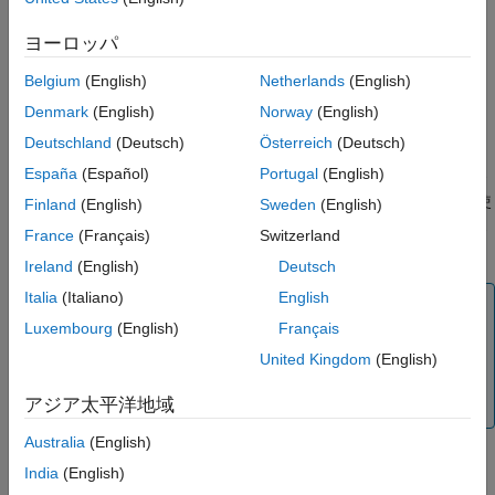
からエンドメンバー シグネチャを抽出します。
inputData
参照
は N-FINDR アルゴリズムを使用して抽出するエ
numEndmembers
ヨーロッパ
バージョン履歴
ンドメンバー シグネチャの数です。N-FINDR 法の詳細について
参考
Belgium
(English)
Netherlands
(English)
は、
アルゴリズム
を参照してください。
Denmark
(English)
Norway
(English)
例
Deutschland
(Deutsch)
Österreich
(Deutsch)
España
(Español)
Portugal
(English)
で
= nfindr(
,
,
)
endmembers
inputData
numEndmembers
Name=Value
は、前の構文の入力引数に加えて、名前と値の引数を 1 つ以上使
Finland
(English)
Sweden
(English)
用してオプションを指定します。この構文を使用して、反復およ
France
(Français)
Switzerland
び次元削減の回数のオプションを設定します。
Ireland
(English)
Deutsch
Italia
(Italiano)
English
メモ
Luxembourg
(English)
Français
Hyperspectral Imaging Library for Image Processing
®
Toolbox™
は、
MATLAB
Online™
および
MATLAB
United Kingdom
(English)
Mobile™
によってサポートされないため、デスクトップ
アジア太平洋地域
の MATLAB が必要です。
Australia
(English)
India
(English)
例