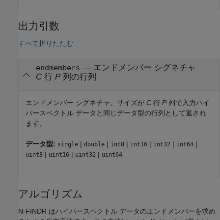
出力引数
すべて折りたたむ
— エンドメンバー シグネチャ
endmembers
C
行
P
列の行列
エンドメンバー シグネチャ。サイズが
C
行
P
列で入力ハイ
パースペクトル データと同じデータ型の行列として返され
ます。
データ型:
|
|
|
|
|
|
single
double
int8
int16
int32
int64
|
|
|
uint8
uint16
uint32
uint64
アルゴリズム
N-FINDR はハイパースペクトル データのエンドメンバーを求め