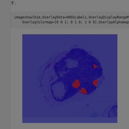
す。
imageshow(bim,OverlayData=bROILabels,OverlayDisplayRangeM
    OverlayColormap=[0 0 1; 0 1 0; 1 0 0],OverlayAlphamap