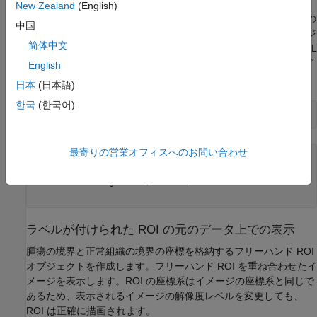
New Zealand
(English)
ブロック化されたイメージのラベル データを読み込みます。この
中国
例では、CAMELYON16 データ セットの
イメージ
tumor_091.tif
简体中文
のラベルを変更したバージョンを使用します。元のラベルは XML
形式で格納されています。変更されたラベルは、リサンプリング
English
されて MAT ファイルとして保存されています。
日本
(日本語)
한국
(한국어)
roiPoints = load(
"labelledROIs.mat"
)
最寄りの営業オフィスへのお問い合わせ
roiPoints = 
struct with fields:
    nonCancerRegions: {[46×2 double]}

       cancerRegions: {6×1 cell}

ラベルが付けられた ROI の元のデータ上での表示
腫瘍の境界と正常組織の境界の座標を格納するフリーハンド ROI
オブジェクトを作成します。フリーハンド ROI を重ね合わせたイ
メージを表示します。ROI の座標系はイメージの座標系と同じで
あるため、表示されるイメージの解像度レベルを変更しても、
ROI は正確に描画されます。