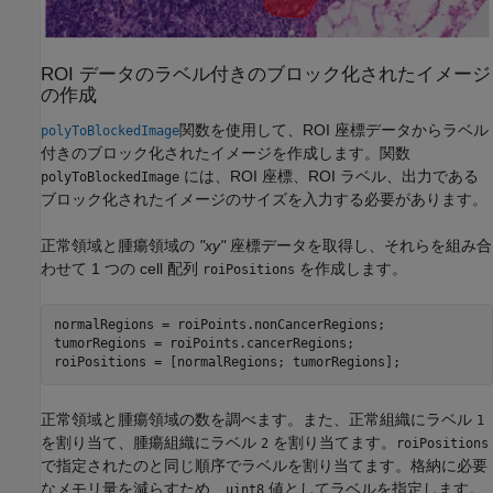
ROI データのラベル付きのブロック化されたイメージ
の作成
関数を使用して、ROI 座標データからラベル
polyToBlockedImage
付きのブロック化されたイメージを作成します。関数
には、ROI 座標、ROI ラベル、出力である
polyToBlockedImage
ブロック化されたイメージのサイズを入力する必要があります。
正常領域と腫瘍領域の
"xy"
座標データを取得し、それらを組み合
わせて 1 つの cell 配列
を作成します。
roiPositions
normalRegions = roiPoints.nonCancerRegions;

tumorRegions = roiPoints.cancerRegions; 

roiPositions = [normalRegions; tumorRegions];
正常領域と腫瘍領域の数を調べます。また、正常組織にラベル
1
を割り当て、腫瘍組織にラベル
を割り当てます。
2
roiPositions
で指定されたのと同じ順序でラベルを割り当てます。格納に必要
なメモリ量を減らすため、
値としてラベルを指定します。
uint8