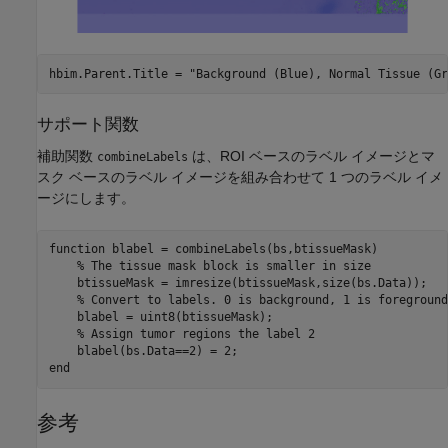
hbim.Parent.Title = 
"Background (Blue), Normal Tissue (Gr
サポート関数
補助関数
は、ROI ベースのラベル イメージとマ
combineLabels
スク ベースのラベル イメージを組み合わせて 1 つのラベル イメ
ージにします。
function
 blabel = combineLabels(bs,btissueMask)

% The tissue mask block is smaller in size
    btissueMask = imresize(btissueMask,size(bs.Data));

% Convert to labels. 0 is background, 1 is foreground
    blabel = uint8(btissueMask);

% Assign tumor regions the label 2
end
参考