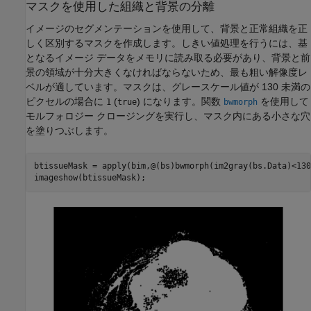
マスクを使用した組織と背景の分離
イメージのセグメンテーションを使用して、背景と正常組織を正
しく区別するマスクを作成します。しきい値処理を行うには、基
となるイメージ データをメモリに読み取る必要があり、背景と前
景の領域が十分大きくなければならないため、最も粗い解像度レ
ベルが適しています。マスクは、グレースケール値が 130 未満の
ピクセルの場合に
(
) になります。関数
を使用して
1
true
bwmorph
モルフォロジー クロージングを実行し、マスク内にある小さな穴
を塗りつぶします。
btissueMask = apply(bim,@(bs)bwmorph(im2gray(bs.Data)<130
imageshow(btissueMask);