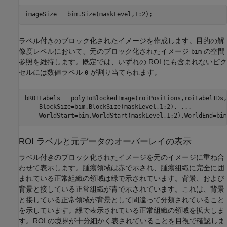
imageSize = bim.Size(maskLevel,1:2);
ラベル付きのブロック化されたイメージを作成します。目的の解
像度レベルにおいて、元のブロック化されたイメージ
の空間
bim
参照を維持します。既定では、いずれの ROI にも含まれないピク
セルには数値ラベル
が割り当てられます。
0
bROILabels = polyToBlockedImage(roiPositions,roiLabelIDs,
    BlockSize=bim.BlockSize(maskLevel,1:2), 
...
    WorldStart=bim.WorldStart(maskLevel,1:2),WorldEnd=bim
ROI ラベルと元データのオーバーレイの表示
ラベル付きのブロック化されたイメージを元のイメージに重ね合
わせて表示します。腫瘍領域は赤で示され、腫瘍組織に完全に囲
まれている正常組織の領域は緑で示されています。背景、および
背景と接している正常組織が青で示されています。これは、背景
と接している正常領域が背景として間違って分類されていること
を示しています。緑で表示されている正常組織の領域を拡大しま
す。ROI の境界が十分細かく表されていることを目視で確認しま