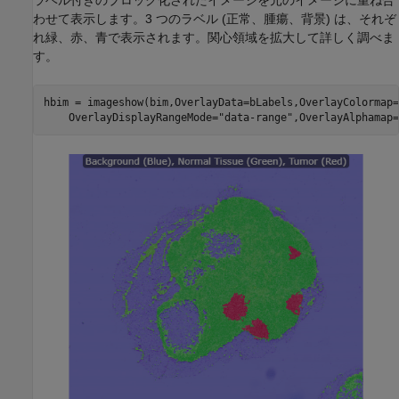
ラベル付きのブロック化されたイメージを元のイメージに重ね合
わせて表示します。3 つのラベル (正常、腫瘍、背景) は、それぞ
れ緑、赤、青で表示されます。関心領域を拡大して詳しく調べま
す。
hbim = imageshow(bim,OverlayData=bLabels,OverlayColormap=
    OverlayDisplayRangeMode=
"data-range"
,OverlayAlphamap=