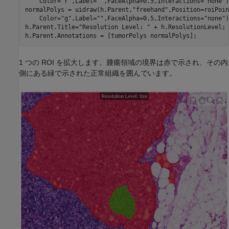
    Color=
"r"
,Label=
""
,FaceAlpha=0.5,Interactions=
"none"
)
normalPolys = uidraw(h.Parent,
"freehand"
,Position=roiPoin
    Color=
"g"
,Label=
""
,FaceAlpha=0.5,Interactions=
"none"
)
h.Parent.Title=
"Resolution Level: "
 + h.ResolutionLevel;

h.Parent.Annotations = [tumorPolys normalPolys];
1 つの ROI を拡大します。腫瘍領域の境界は赤で示され、その内
側にある緑で示された正常組織を囲んでいます。