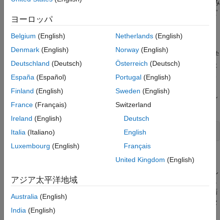
ンを示します。この例では、ROI とマスク イメージの情報を組み
マスクを使用した組織と背景の分離
合わせ、腫瘍組織、正常組織、および背景領域に対応する数値ピ
単一のラベル付きのブロック化されたイメー
ヨーロッパ
クセル ラベルをもつ 1 つのブロック化されたイメージを作成し
ジの作成
ます。
Belgium
(English)
Netherlands
(English)
サポート関数
参考
Denmark
(English)
Norway
(English)
CAMELYON16 データ セットの腫瘍組織が含まれるリンパ節の学
Deutschland
(Deutsch)
Österreich
(Deutsch)
習イメージを変更したバージョンを使用して、ブロック化された
イメージを作成します。変更したイメージには、3 つの粗い解像
España
(Español)
Portugal
(English)
度レベルが含まれています。空間参照は、縦横比が一定に維持さ
Finland
(English)
Sweden
(English)
れ、各レベルで特徴がレジストレーションされるように調整され
France
(Français)
Switzerland
ています。
Ireland
(English)
Deutsch
bim = blockedImage(
"tumor_091R.tif"
);
Italia
(Italiano)
English
Luxembourg
(English)
Français
ラベル データの読み込み
United Kingdom
(English)
CAMELYON16 データ セットは、最も細かい解像度レベルに対し
アジア太平洋地域
て、手動で注釈が付けられた領域境界を指定する一連の座標とし
て、腫瘍領域と正常領域のラベルを提供します。正常領域と腫瘍
Australia
(English)
領域の両方の境界内にピクセルが存在する場合、それらのピクセ
India
(English)
ルの正しいラベルは正常組織です。