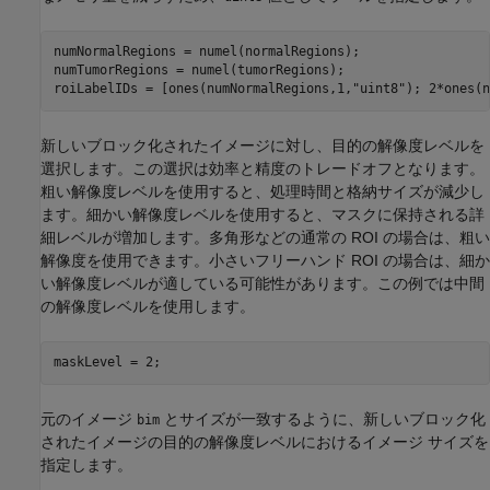
numNormalRegions = numel(normalRegions);

numTumorRegions = numel(tumorRegions);

roiLabelIDs = [ones(numNormalRegions,1,
"uint8"
); 2*ones(n
新しいブロック化されたイメージに対し、目的の解像度レベルを
選択します。この選択は効率と精度のトレードオフとなります。
粗い解像度レベルを使用すると、処理時間と格納サイズが減少し
ます。細かい解像度レベルを使用すると、マスクに保持される詳
細レベルが増加します。多角形などの通常の ROI の場合は、粗い
解像度を使用できます。小さいフリーハンド ROI の場合は、細か
い解像度レベルが適している可能性があります。この例では中間
の解像度レベルを使用します。
maskLevel = 2;
元のイメージ
とサイズが一致するように、新しいブロック化
bim
されたイメージの目的の解像度レベルにおけるイメージ サイズを
指定します。