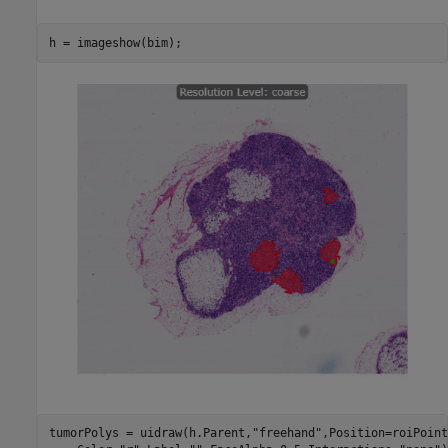
h = imageshow(bim);
tumorPolys = uidraw(h.Parent,
"freehand"
,Position=roiPoint