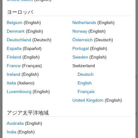
オンライン パラメーター推定
モデル パラメーターを推定
オンライン状態推定
ヨーロッパ
オンライン状態推定
コマンド ラインおよび Simulink で線形および非線形カルマン フ
Belgium
(English)
Netherlands
(English)
ィルターを使用してモデル パラメーターを推定
Denmark
(English)
Norway
(English)
注目の例
Deutschland
(Deutsch)
Österreich
(Deutsch)
España
(Español)
Portugal
(English)
Online State Estimation Using Identified Linear Models
Finland
(English)
Sweden
(English)
Generate the state-transition and measurement functions for
France
(Français)
Switzerland
online state and output estimation using linear identification
techniques.
Ireland
(English)
Deutsch
ライブ スクリプトを開く
Online State Estimation Using Identified Nonlinear
Italia
(Italiano)
English
Models
Luxembourg
(English)
Français
Generate the state-transition and measurement functions for
United Kingdom
(English)
online state and output estimation using nonlinear system
identification techniques.
アジア太平洋地域
ライブ スクリプトを開く
オンラインの ARMAX 多項式モデル推定
Australia
(English)
この例では、オンラインの多項式モデル推定器を実装する方法を
India
(English)
説明します。1 つの非線形化学反応プロセスについて、ARMAX