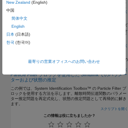
モデルを 2 つ推定します。これらのモデルは、2 つの操作条件に
New Zealand
(English)
おけるプロセスの動作を再現します。このモデルの動作はオンラ
中国
インで同定され、システムの操作時に適応 PI コントローラーの
スクリプトを開く
オンラインの再帰的最小二乗推定を使用した直線近似
ゲインを調整するために使用されます。
简体中文
この例では、MATLAB® コマンド ラインで再帰的推定アルゴリズ
English
ムを使用して、直線近似のためのオンライン パラメーター推定を
日本
(日本語)
実行する方法を説明します。ここでは、無段変速機の油圧バルブ
における時変入出力動作を捕捉します。
한국
(한국어)
ライブ スクリプトを開く
時変のカルマン フィルターを使用した状態推定
Simulink で時変のカルマン フィルターを使用して線形システムの
最寄りの営業オフィスへのお問い合わせ
状態を推定する。
スクリプトを開く
Particle Filter ブロックを使用した Simulink でのパラメー
ターおよび状態の推定
この例では、System Identification Toolbox™ の Particle Filter ブ
ロックを使用する方法を示します。離散時間伝達関数のパラメー
ター推定問題を再定式化し、状態の推定問題として再帰的に解き
ます。
スクリプトを開く
この情報は役に立ちましたか？