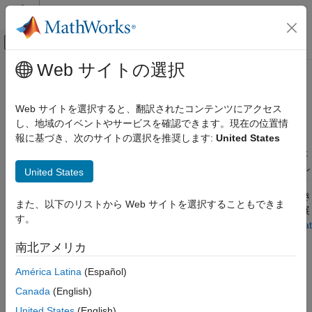
コンテンツへスキップ
MATLAB ヘルプ センター
オフキャンバス ナビゲーション メ
メインコンテンツ
Web サイトの選択
ドキュメンテーションのホーム
オンライン推定
制御システム
Web サイトを選択すると、翻訳されたコンテンツにアクセス
システムの動作中にモデル パラメーターとモデル状態を推定し、
し、地域のイベントやサービスを確認できます。現在の位置情
System Identification Toolbox
コードを生成して組み込みターゲットへと展開する
報に基づき、次のサイトの選択を推奨します:
United States
カテゴリ
オンライン推定アルゴリズムは、新規データが使用可能になった
System Identification Toolbox 入門
ときに、モデル パラメーターの推定とモデル状態の推定を更新し
United States
®
ます。Simulink
ブロックおよびコマンド ラインを使用して、オ
データの準備
ンライン パラメーター推定およびオンライン状態推定を実行でき
線形モデルの同定
また、以下のリストから Web サイトを選択することもできま
ます。C/C++ コードを生成して組み込みターゲットにコードを展
非線形モデルの同定
す。
開することができます。オンライン推定の詳細については、
What
グレーボックス モデルの推定
Is Online Estimation?
を参照してください。
南北アメリカ
モデルの検証
モデル解析
カテゴリ
América Latina
(Español)
時系列解析
Canada
(English)
オンライン パラメーター推定
オンライン推定
コマンド ラインおよび Simulink で再帰アルゴリズムを使用して
United States
(English)