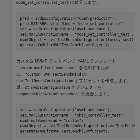
に積分します。
mode_set_controller_test
pred = svdpiConfiguration(
"uvmf-predictor"
); 

pred.MATLABFunctionName = 
"mode_set_controller"
;

seq = svdpiConfiguration(
"uvmf-sequence"
); 

seq.MATLABFunctionName = 
"mode_set_controller_test"
; 

uvmfObject = uvmfTestBenchConfiguration({pred, seq});

generateYAMLforUVMFTestBench(uvmfObject);
カスタム UVMF テスト ベンチ YAML テンプレート
を使用するため
"custom_uvmf_test_bench.svt"
に、
の
"custom"
UVMFTestBenchKind
オブジェクトを作成します。
uvmfTestBenchConfiguration
単一の
オブジェクトを
svdpiConfiguration
と統合します。
componentKind="uvmf-sequence"
seq = svdpiConfiguration(
"uvmf-sequence"
); 

seq.MATLABFunctionName = 
"chip_controller_test"
;

uvmfTestBenchKind = 
"custom"
;

uvmfObject = uvmfTestBenchConfiguration(uvmfTestBenchKi
generateYAMLforUVMFTestBench(uvmfObject);