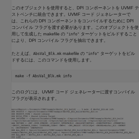
このオブジェクトを使用すると、DPI コンポーネントを UVMF テ
ストベンチに統合できます。UVMF コード ジェネレーターで
は、これらの DPI コンポーネントをコンパイルするために DPI
コンパイル フラグを渡す必要があります。このオブジェクトを使
用して生成した makefile の
ターゲットをビルドすること
"info"
により、DPI コンパイル フラグを抽出できます。
たとえば、
makefile の
ターゲットをビル
AbsVal_Blk.mk
"info"
ドするには、このコマンドを使用します。
make -f AbsVal_Blk.mk info
このログには、UVMF コード ジェネレーターに渡すコンパイル
フラグが表示されます。