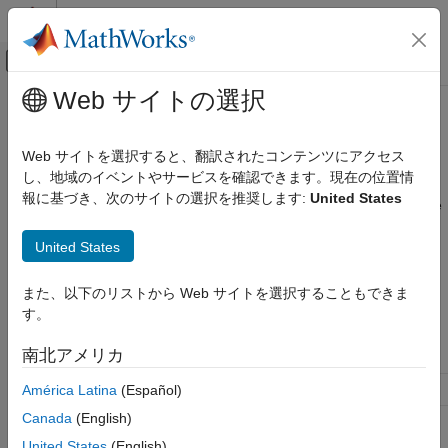
コンテンツへスキップ
MATLAB ヘルプ センター
オフキャンバス ナビゲーション メ
メインコンテンツ
Web サイトの選択
ドキュメンテーションのホーム
Model Configuration Parameters:
コード生成
Target
Web サイトを選択すると、翻訳されたコンテンツにアクセス
FPGA、ASIC、および SoC 開発
し、地域のイベントやサービスを確認できます。現在の位置情
報に基づき、次のサイトの選択を推奨します:
United States
HDL Coder
The
Target
category enables you to specify the target hardware
settings. You can specify the tool and device settings and the
HDL Code Generation from Simulink
United States
target frequency.
Code Generation
Guided Code Generation
These configuration parameters appear in the
Configuration
また、以下のリストから Web サイトを選択することもできま
Parameters
>
HDL Code Generation
>
Target
category.
す。
Model Configuration Parameters: Target
南北アメリカ
Parameter
Description
Workflow
Specify the target workflow.
América Latina
(Español)
Canada
(English)
Project Folder
Folder specification for
workflow-specific files.
United States
(English)