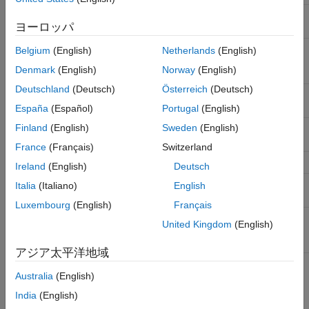
Target Platform
Specify where to deploy
ヨーロッパ
generated HDL code.
Synthesis Tool
Specify the synthesis tool for
Belgium
(English)
Netherlands
(English)
targeting the generated HDL
Denmark
(English)
Norway
(English)
code.
Deutschland
(Deutsch)
Österreich
(Deutsch)
Family
Specify target device chip
family for the model.
España
(Español)
Portugal
(English)
Finland
(English)
Sweden
(English)
Package
Specify target device
package name.
France
(Français)
Switzerland
Device
Specify target device name.
Ireland
(English)
Deutsch
Speed
Specify target device speed
Italia
(Italiano)
English
value.
Luxembourg
(English)
Français
Target Frequency
Specify target frequency for
United Kingdom
(English)
multiple features and
workflows.
アジア太平洋地域
The Configuration Parameters dialog box also includes other
Australia
(English)
code generation parameters:
India
(English)