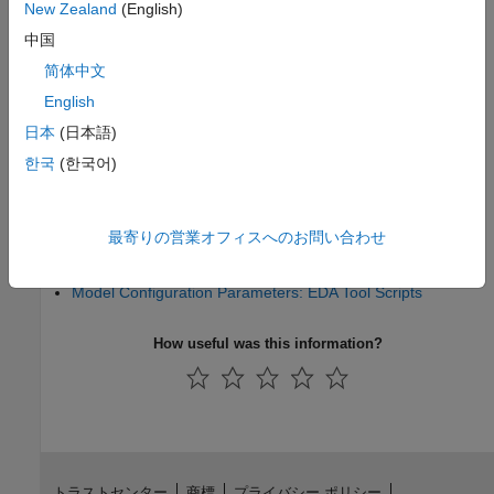
New Zealand
(English)
Model Configuration Parameters: HDL Code Generation
中国
Model Configuration Parameters: Optimization
简体中文
English
Model Configuration Parameters: Floating Point
日本
(日本語)
Model Configuration Parameters: Global Settings
한국
(한국어)
Model Configuration Parameters: Report
最寄りの営業オフィスへのお問い合わせ
Model Configuration Parameters: Test Bench
Model Configuration Parameters: EDA Tool Scripts
How useful was this information?
トラストセンター
商標
プライバシー ポリシー