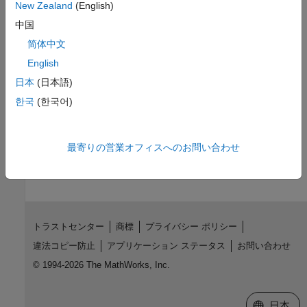
New Zealand
(English)
Model Configuration Parameters: Global Settings
中国
简体中文
Model Configuration Parameters: Report
English
Model Configuration Parameters: Test Bench
日本
(日本語)
한국
(한국어)
Model Configuration Parameters: EDA Tool Scripts
How useful was this information?
最寄りの営業オフィスへのお問い合わせ
トラストセンター
商標
プライバシー ポリシー
違法コピー防止
アプリケーション ステータス
お問い合わせ
© 1994-2026 The MathWorks, Inc.
Web サイ
日本