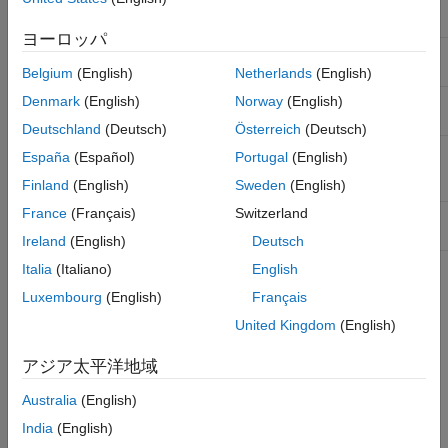
Use Floating Point
Specify use of native
floating-point library.
ヨーロッパ
Latency Strategy
Specify minimum or
maximum latency.
Belgium
(English)
Netherlands
(English)
Denmark
(English)
Norway
(English)
Handle Denormals
Specify whether to handle
denormal numbers.
Deutschland
(Deutsch)
Österreich
(Deutsch)
Mantissa Multiply Strategy
Specify how to implement
España
(Español)
Portugal
(English)
the mantissa multiplication
operation.
Finland
(English)
Sweden
(English)
France
(Français)
Switzerland
Vendor Specific Floating
Select vendor-specific
Point Library
floating-point library.
Ireland
(English)
Deutsch
Italia
(Italiano)
English
The Configuration Parameters dialog box also includes other
Luxembourg
(English)
Français
code generation parameters:
United Kingdom
(English)
Model Configuration Parameters: HDL Code Generation
アジア太平洋地域
Model Configuration Parameters: Target
Australia
(English)
India
(English)
Model Configuration Parameters: Optimization