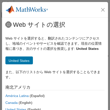
コンテンツへスキップ
MATLAB ヘルプ センター
オフキャンバス ナビゲーション メ
メインコンテンツ
Web サイトの選択
ドキュメンテーションのホーム
Model Configuration Parameters:
コード生成
Floating Point
Web サイトを選択すると、翻訳されたコンテンツにアクセス
FPGA、ASIC、および SoC 開発
し、地域のイベントやサービスを確認できます。現在の位置情
報に基づき、次のサイトの選択を推奨します:
United States
HDL Coder
The
Floating Point
category enables you to specify the floating
point IP libraries. You can specify whether to generate code with
HDL Code Generation from Simulink
United States
native floating point support in HDL Coder™ or with native
Code Generation
®
®
floating point support and a third-party Intel
or Xilinx
floating-
Guided Code Generation
point library.
また、以下のリストから Web サイトを選択することもできま
す。
Model Configuration Parameters: Floating
These configuration parameters appear in the
Configuration
Point
Parameters
>
HDL Code Generation
>
Floating Point
南北アメリカ
category.
América Latina
(Español)
Canada
(English)
Parameter
Description
United States
(English)