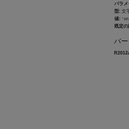
パラメ
型:
文
値:
'on
既定の
バー
R201