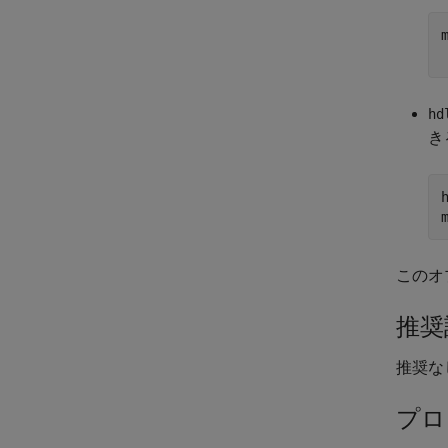
hd
き
このオ
推奨
推奨な
プロ