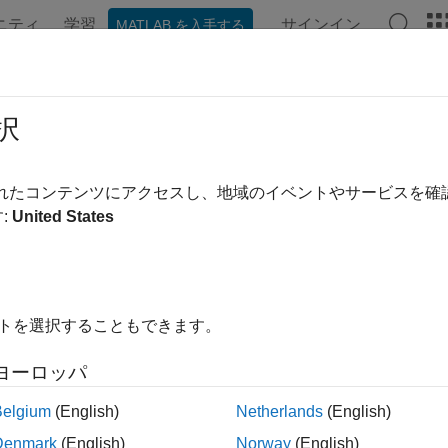
ニティ
学習
サインイン
MATLAB を入手する
ンテーション
例
関数
ブロック
アプリ
ビデオ
セット信号生成
択
 ベンチがリセット入力信号を生成するかどうかを指定する
されたコンテンツにアクセスし、地域のイベントやサービスを
:
United States
 コンフィギュレーション ペイン:
テスト ベンチ
イトを選択することもできます。
 ベンチがリセット入力信号を生成するかどうかを指定します。
ヨーロッパ
関係
Belgium
(English)
Netherlands
(English)
プションはモデル全体を選択した場合は無効になります。
[HD
Denmark
(English)
Norway
(English)