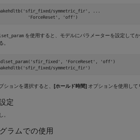
makehdltb(
'sfir_fixed/symmetric_fir'
, 
...
'ForceReset'
, 
'off'
)
を使用すると、モデルにパラメーターを設定してか
lset_param
る。
hdlset_param(
'sfir_fixed'
, 
'ForceReset'
, 
'off'
)

makehdltb(
'sfir_fixed/symmetric_fir'
)
プションを選択すると、
[ホールド時間]
オプションを使用して
設定
し。
グラムでの使用