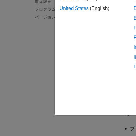
推奨設定
設定
United States
(English)
プログラムでの使用
バージョン履歴
(既定
On
F
On
テスト
I
Off
ユーザ
I
ヒン
このプ
hdlget
たとえ
ーター
プ