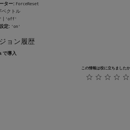
ーター:
ForceReset
字ベクトル
|
'
'off'
設定:
'on'
ジョン履歴
2a で導入
この情報は役に立ちました