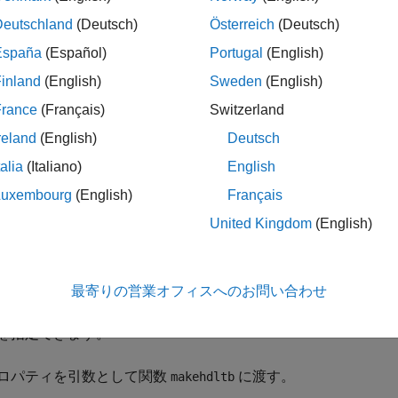
Deutschland
(Deutsch)
Österreich
(Deutsch)
España
(Español)
Portugal
(English)
の設定) |
Off
inland
(English)
Sweden
(English)
ベンチがリセット入力信号を生成します。
France
(Français)
Switzerland
reland
(English)
Deutsch
ー定義の外部ソースがリセット入力信号を生成します。
talia
(Italiano)
English
Luxembourg
(English)
Français
ト
United Kingdom
(English)
ロパティを設定するには、
または
を使
hdlset_param
makehdltb
を使用します。
_param
最寄りの営業オフィスへのお問い合わせ
ば、次のいずれかの方法を使用して
モデル内の
sfir_fixed
sym
を指定できます。
ロパティを引数として関数
に渡す。
makehdltb