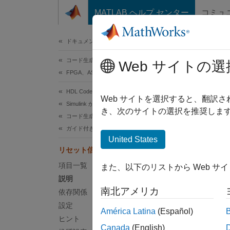
コンテンツへスキップ
MATLAB ヘルプ センター
コミュ
ドキュメ
ドキュメンテーションのホーム
コード生成
リ
Web サイトの選
FPGA、ASIC、および SoC 開発
HDL Coder
テスト
Web サイトを選択すると、翻訳
Simulink からの HDL コード生成
き、次のサイトの選択を推奨します
コード生成
モデル
ガイド付きコード生成
United States
説明
リセット信号生成
項目一覧
また、以下のリストから Web サ
テスト
説明
南北アメリカ
依存関係
依存
設定
América Latina
(Español)
このオ
ヒント
Canada
(English)