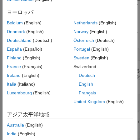
記載されています。コードがスクリプトの最後またはパス上のフ
ヨーロッパ
ァイルに含まれていることを確認してください。
Belgium
(English)
Netherlands
(English)
4D 最適化変数
を作成します。
関数は変数が
x
multirosenbrock
Denmark
(English)
Norway
(English)
行ベクトルであると想定しているため、
を 4 要素の行ベクトル
x
として指定します。
Deutschland
(Deutsch)
Österreich
(Deutsch)
España
(Español)
Portugal
(English)
x = optimvar(
"x"
,1,4);
Finland
(English)
Sweden
(English)
France
(Français)
Switzerland
ソルバーでは、すべての問題変数に有限の境界が必
surrogateopt
Ireland
(English)
Deutsch
要です。下限を -3、上限を 3 に指定します。スカラー境界を指定
すると、それはすべての問題変数に適用されます。
Italia
(Italiano)
English
Luxembourg
(English)
Français
x.LowerBound = -3;

United Kingdom
(English)
x.UpperBound = 3;
アジア太平洋地域
を目的関数として使用するには、
multirosenbrock
fcn2optimexpr
Australia
(English)
を使用して関数を最適化式に変換します。
India
(English)