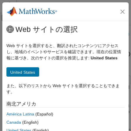
コンテンツへスキップ
MATLAB ヘルプ センター
オフキャンバス ナビゲーション メ
メインコンテンツ
Web サイトの選択
ドキュメンテーションのホーム
このページは機械翻訳を使用して翻訳されました。最新版の英語
を参照するには、ここをクリックします。
数学および最適化
Web サイトを選択すると、翻訳されたコンテンツにアクセス
し、地域のイベントやサービスを確認できます。現在の位置情
を使った多次元関数の
Global Optimization Toolbox
surrogateopt
報に基づき、次のサイトの選択を推奨します:
United States
サロゲート最適化
最適化、問題ベース
surrogateoptを使った多次元関数の最適化、
United States
問題ベース
項目一覧
また、以下のリストから Web サイトを選択することもできま
この例では、問題ベースのアプローチでサロゲート最適化を使用
解決策の改善の試み
す。
して多次元関数を最小化する方法を示します。最小化する関数
補助関数
は、
この例の最後
に表示されます。
multirosenbrock(x)
南北アメリカ
参考
関数には、点
で
の単一の局所的
multirosenbrock
[1,1,...,1]
0
最小値があります。この関数は、ソルバーにとって最小化するの
América Latina
(Español)
が困難になるように設計されています。
Canada
(English)
メモ
:
ヘルパー関数のコードは、
この例の最後
に
United States
(English)
multirosenbrock