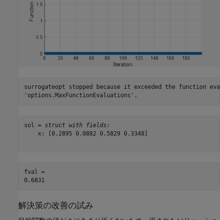
surrogateopt stopped because it exceeded the function eva
sol = 
struct with fields:
    x: [0.2895 0.0882 0.5829 0.3348]

fval = 

解決策の改善の試み