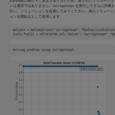
目的関数の値が
にあまり近くないため、返されたソリューショ
0
ンは適切ではありません。
を実行してさらに評価を
surrogateopt
行い、ソリューションを改善してみてください。前のソリューシ
ョンを開始点として使用します。
options = optimoptions(
"surrogateopt"
,
"MaxFunctionEvaluat
[sol2,fval2] = solve(prob,sol,
"Solver"
,
"surrogateopt"
,
"Op