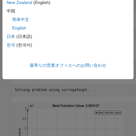
New Zealand
(English)
fun = fcn2optimexpr(@multirosenbrock,x);
中国
目的関数
を使用して最適化問題を作成します。
简体中文
multirosenbrock
English
prob = optimproblem(
"Objective"
,fun);
日本
(日本語)
한국
(한국어)
ソルバーを指定して問題を解きます。
surrogateopt
最寄りの営業オフィスへのお問い合わせ
rng 
default
% For reproducibility
[sol,fval] = solve(prob,
"Solver"
,
"surrogateopt"
)