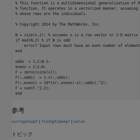
% This function is a multidimensional generalization of R
% function. It operates in a vectorized manner, assuming 
% whose rows are the individuals.
% Copyright 2014 by The MathWorks, Inc.
N = size(x,2); 
% assumes x is a row vector or 2-D matrix
if
 mod(N,2) 
% if N is odd
    error(
'Input rows must have an even number of element
end
odds  = 1:2:N-1;

evens = 2:2:N;

F = zeros(size(x));

F(:,odds)  = 1-x(:,odds);

F(:,evens) = 10*(x(:,evens)-x(:,odds).^2);

end
参考
|
|
surrogateopt
fcn2optimexpr
solve
トピック