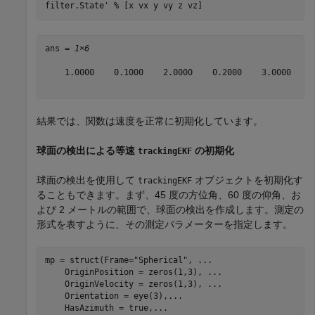
filter.State' 
% [x vx y vy z vz]
ans = 
1×6
    1.0000    0.1000    2.0000    0.2000    3.0000    0
結果では、関数は速度を正常に初期化しています。
球面の検出による等速
の初期化
trackingEKF
球面の検出を使用して
オブジェクトを初期化す
trackingEKF
ることもできます。まず、45 度の方位角、60 度の仰角、お
よび 2 メートルの範囲で、球面の検出を作成します。測定の
形式を表すように、その測定パラメーターを指定します。
mp = struct(Frame=
"Spherical"
, 
...
    OriginPosition = zeros(1,3), 
...
    OriginVelocity = zeros(1,3), 
...
    Orientation = eye(3),
...
    HasAzimuth = true,
...