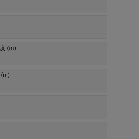
 (m)
m)