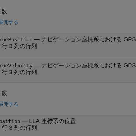
引数
展開する
—
ナビゲーション座標系における GP
ruePosition
N
行 3 列の行列
—
ナビゲーション座標系における GPS 受
rueVelocity
N
行 3 列の行列
引数
展開する
— LLA 座標系の位置
osition
N
行 3 列の行列