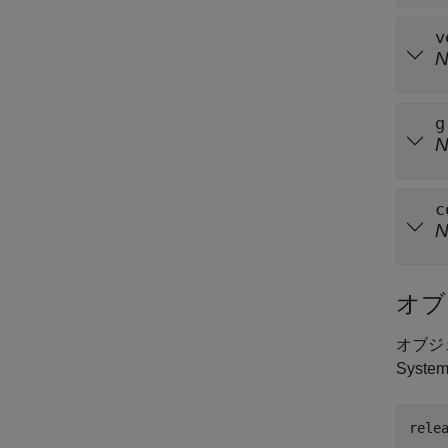
v
g
c
オブ
オブジ
Syst
rele