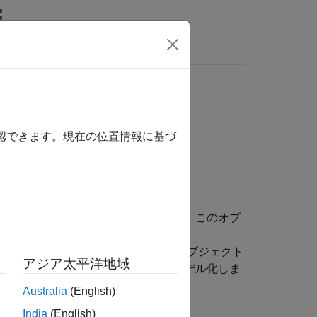
MATLAB Answers
確認できます。現在の位置情報に基づ
 受信機から出力されたデータをモデル化します。このオブ
ます。この過程では、シグマ値は
プロパティで指定されます。このオブジェクト
y
アジア太平洋地域
速度ノイズをガウス ノイズとしてモデル化しま
Australia
(English)
India
(English)