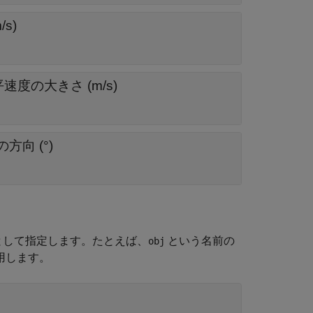
s)
度の大きさ (m/s)
向 (°)
引数として指定します。たとえば、
という名前の
obj
使用します。