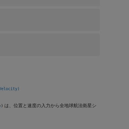
Velocity)
は、位置と速度の入力から全地球航法衛星シ
)
y