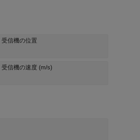
S 受信機の位置
信機の速度 (m/s)