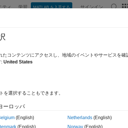
ニティ
学習
サインイン
MATLAB を入手する
ンテーション
例
関数
ブロック
アプリ
ビデオ
Sensor
択
 受信機シミュレーション モデル
されたコンテンツにアクセスし、地域のイベントやサービスを
:
United States
ージをすべて展開する
System object™ は、全地球測位システム (GPS)
sor
イトを選択することもできます。
トは位置ノイズを 1 次ガウス マルコフ過程としてモデル化し
プロパティと
ntalPositionAccuracy
VerticalPositionAccurac
ヨーロッパ
プロパティで指定されたシグマ値を使用して、
locityAccuracy
Belgium
(English)
Netherlands
(English)
Denmark
(English)
Norway
(English)