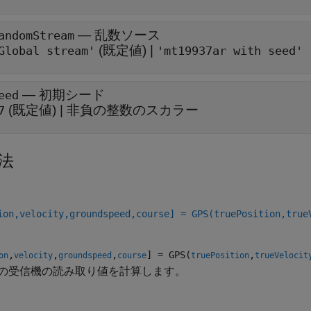
—
乱数ソース
andomStream
(既定値) |
Global stream'
'mt19937ar with seed'
—
初期シード
eed
(既定値) |
非負の整数のスカラー
7
法
ion,velocity,groundspeed,course] = GPS(truePosition,true
,
,
,
] = GPS(
,
on
velocity
groundspeed
course
truePosition
trueVelocit
の受信機の読み取り値を計算します。