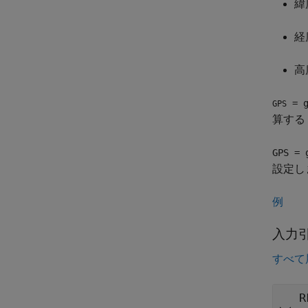
緯度
経度
高度
= g
GPS
算する
GPS = 
設定し
例
入力
すべて
R