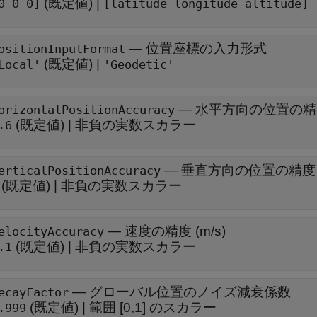
(既定値) |
0 0 0]
[latitude longitude altitude]
—
位置座標の入力形式
ositionInputFormat
(既定値) |
Local'
'Geodetic'
—
水平方向の位置の精度
orizontalPositionAccuracy
(既定値) |
非負の実数スカラー
.6
—
垂直方向の位置の精度 (
erticalPositionAccuracy
(既定値) |
非負の実数スカラー
—
速度の精度 (m/s)
elocityAccuracy
(既定値) |
非負の実数スカラー
.1
—
グローバル位置のノイズ減衰係数
ecayFactor
(既定値) |
範囲 [0,1] のスカラー
.999