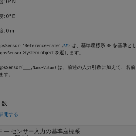
o
: 0
N
o
: 0
E
: 0 m
は、基準座標系
を基準とし
psSensor('ReferenceFrame',
)
RF
RF
System object を返します。
gpsSensor
は、前述の入力引数に加えて、名前と
gpsSensor(
___
,
)
Name=Value
ます。
引数
展開する
—
センサー入力の基準座標系
F