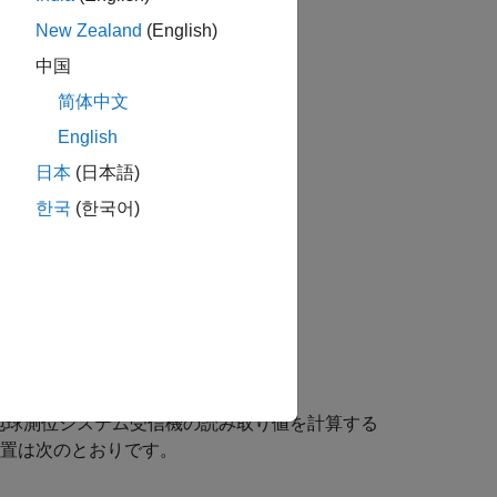
New Zealand
(English)
す。
中国
简体中文
English
てください。
日本
(日本語)
한국
(한국어)
地球測位システム受信機の読み取り値を計算する
準位置は次のとおりです。