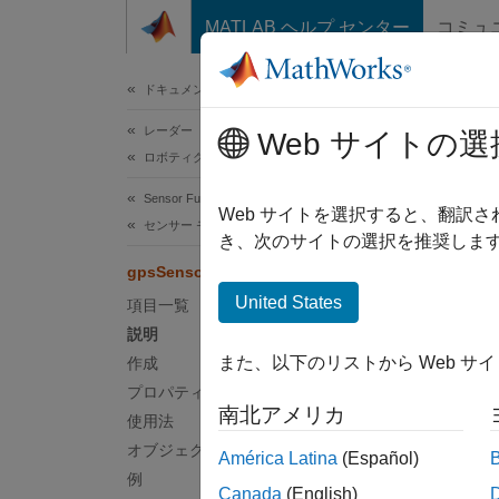
コンテンツへスキップ
MATLAB ヘルプ センター
コミュ
ドキュメ
ドキュメンテーションのホーム
レーダー
gps
Web サイトの選
ロボティクスおよび自律システム
Sensor Fusion and Tracking Toolbox
GPS
Web サイトを選択すると、翻訳
センサー モデル
き、次のサイトの選択を推奨します
このペ
gpsSensor
説明
United States
項目一覧
説明
gpsSen
また、以下のリストから Web サ
作成
ジェク
プロパティ
Horizo
南北アメリカ
使用法
は、
Ve
す。
オブジェクト関数
América Latina
(Español)
例
Canada
(English)