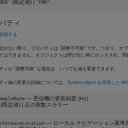
(既定値) |
NED'
'ENU'
パティ
展開する
定がない限り、プロパティは "調整不可能"
です。つまり、オブ
とはできません。オブジェクトは呼び出し時にロックされ、関
ティが "調整可能"
な場合は、いつでも値を変更できます。
ティ値の変更の詳細については、
System object を使用した
—
受信機の更新頻度 (Hz)
ampleRate
(既定値) |
正の実数スカラー
—
ローカル ナビゲーション基準
eferenceLocation