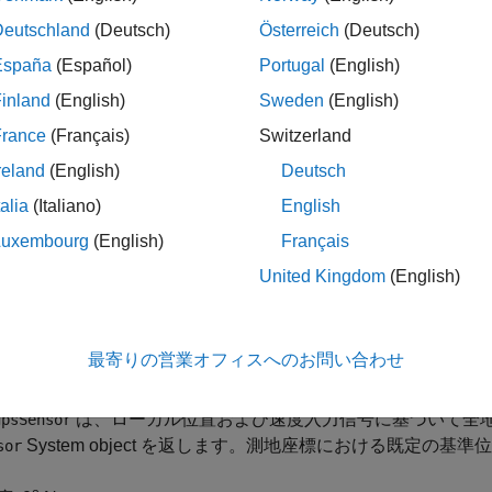
 受信機をモデル化するには、次のようにします。
Deutschland
(Deutsch)
Österreich
(Deutsch)
オブジェクトを作成して、そのプロパティを設定しま
sSensor
España
(Español)
Portugal
(English)
inland
(English)
Sweden
(English)
数と同様に、引数を指定してオブジェクトを呼び出します。
France
(Français)
Switzerland
em object の機能の詳細については、
System object とは
を参照し
reland
(English)
Deutsch
talia
(Italiano)
English
Luxembourg
(English)
Français
United Kingdom
(English)
gpsSensor
gpsSensor('ReferenceFrame',RF)
gpsSensor(
___
,Name=Value)
最寄りの営業オフィスへのお問い合わせ
は、ローカル位置および速度入力信号に基づいて全
psSensor
System object を返します。測地座標における既定の基
sor