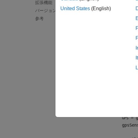
GPS
拡張機能
United States
(English)
バージョン履歴
gp
参考
F
関
Syst
I
I
作成
構文
GPS = 
GPS = 
GPS = 
説明
= g
GPS
gpsSen