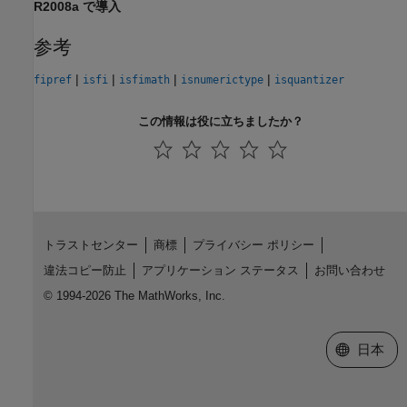
R2008a で導入
参考
|
|
|
|
fipref
isfi
isfimath
isnumerictype
isquantizer
この情報は役に立ちましたか？
トラストセンター
商標
プライバシー ポリシー
違法コピー防止
アプリケーション ステータス
お問い合わせ
© 1994-2026 The MathWorks, Inc.
Web サイ
日本