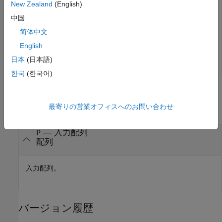
New Zealand
(English)
中国
tf = 
logical
简体中文
   0

English
日本
(日本語)
한국
(한국어)
入力引数
最寄りの営業オフィスへのお問い合わせ
すべて折りたたむ
—
入力配列
P
配列
入力配列。
バージョン履歴