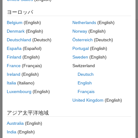
isfipref
すべて折りたたむ
ヨーロッパ
項目一覧
Belgium
(English)
Netherlands
(English)
構文
入力が
オブジェクトであるかどうかを
fipref
判別
説明
Denmark
(English)
Norway
(English)
例
Deutschland
(Deutsch)
Österreich
(Deutsch)
入力引数
España
(Español)
Portugal
(English)
バージョン履歴
変数を作成し、それが
オブジェクトであるかどうか
fipref
Finland
(English)
Sweden
(English)
参考
を判別します。
France
(Français)
Switzerland
Ireland
(English)
Deutsch
P = fipref;

Italia
(Italiano)
English
tf = isfipref(P)
Luxembourg
(English)
Français
United Kingdom
(English)
tf = 
logical
   1

アジア太平洋地域
Australia
(English)
India
(English)
F = fimath;

tf = isfipref(F)