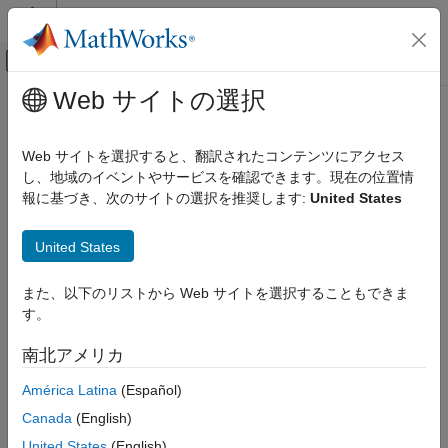
コンテンツへスキップ
MATLAB ヘルプ センター
オフキャンバス ナビゲーション メ
メインコンテンツ
Web サイトの選択
ドキュメンテーションのホーム
isfipref
コード生成
Web サイトを選択すると、翻訳されたコンテンツにアクセス
FPGA、ASIC、および SoC 開発
入力が
オブジェクトであるかどうかを判定
し、地域のイベントやサービスを確認できます。現在の位置情
fipref
報に基づき、次のサイトの選択を推奨します:
United States
Fixed-Point Designer
ページ内をすべて折りたたむ
データ型の調査
構文
United States
固定小数点の指定
MATLAB での固定小数点の指定
tf = isfipref(P)
また、以下のリストから Web サイトを選択することもできま
説明
MATLAB での固定小数点オブジェクトの作成
す。
は
が
オブジェクトである場合に
Fixed-Point Designer
tf = isfipref(
)
P
fipref
1
P
南北アメリカ
(
) を返します。それ以外の場合は
(
) を返します。
true
0
false
データ型の調査
固定小数点の指定
América Latina
(Español)
例
MATLAB での固定小数点の指定
Canada
(English)
プログラミングとデータ型のための関数
例
United States
(English)