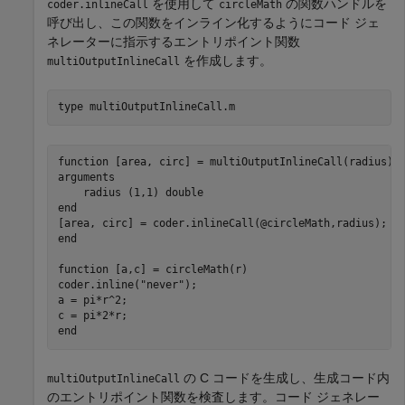
を使用して
の関数ハンドルを
coder.inlineCall
circleMath
呼び出し、この関数をインライン化するようにコード ジェ
ネレーターに指示するエントリポイント関数
を作成します。
multiOutputInlineCall
type 
multiOutputInlineCall.m
function [area, circ] = multiOutputInlineCall(radius) %
arguments

    radius (1,1) double

end

[area, circ] = coder.inlineCall(@circleMath,radius);

end

function [a,c] = circleMath(r)

coder.inline("never");

a = pi*r^2;

c = pi*2*r;

の C コードを生成し、生成コード内
multiOutputInlineCall
のエントリポイント関数を検査します。コード ジェネレー