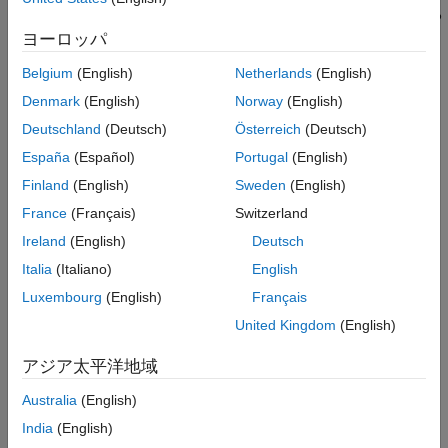
項目一覧
を使用して、生成されたコードで、関数呼び出しを呼び出される
構文
関数の本体に置き換えます。
ヨーロッパ
説明
Belgium
(English)
Netherlands
(English)
インライン化により、関数呼び出しのオーバーヘッドがなくな
例
り、生成された C/C++ コードをさらに最適化できます。ただ
入力引数
Denmark
(English)
Norway
(English)
し、インライン化で生成される C/C++ コードは大きく、複雑に
拡張機能
Deutschland
(Deutsch)
Österreich
(Deutsch)
なることがあります。関数
は、呼び出される
coder.inlineCall
バージョン履歴
España
(Español)
Portugal
(English)
関数内の
(MATLAB Coder)
命令をオーバーライド
coder.inline
参考
します。
Finland
(English)
Sweden
(English)
France
(Français)
Switzerland
関数
では、以下のインライン化はサポートさ
coder.inlineCall
Ireland
(English)
Deutsch
れていません。
Italia
(Italiano)
English
再帰関数
Luxembourg
(English)
Français
United Kingdom
(English)
ループを含む関数
parfor
アジア太平洋地域
ループから呼び出される関数
parfor
Australia
(English)
例
India
(English)