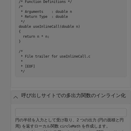
/* Function Definitions */

/*

 * Arguments    : double n

 * Return Type  : double

 */

double useInlineCall(double n)

{

  return n * n;

}

/*

 * File trailer for useInlineCall.c

 *

 * [EOF]

呼び出しサイトでの多出力関数のインライン化
円の半径を入力として受け取り、2 つの出力 (円の面積と円
周) を返すローカル関数
を作成します。
circleMath