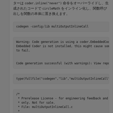
ターは
命令をオーバーライドし、生
coder.inline("never")
成されたコードで
をインライン化し、関数呼び
circleMath
出しを関数の本体に置き換えます。
codegen 
-config:lib
multiOutputInlineCall
Warning: Code generation is using a coder.EmbeddedCodeC
Embedded Coder is not installed, this might cause some 
to fail.

type(fullfile(
"codegen"
,
"lib"
,
"multiOutputInlineCall"
,
/*

 * Prerelease License - for engineering feedback and te
 * only. Not for sale.

 * File: multiOutputInlineCall.c

 *
