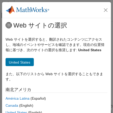
コンテンツへスキップ
MATLAB ヘルプ センター
オフキャンバス ナビゲーション メ
メインコンテンツ
Web サイトの選択
ドキュメンテーションのホーム
coder.inlineCall
コード生成
Web サイトを選択すると、翻訳されたコンテンツにアクセス
FPGA、ASIC、および SoC 開発
生成されたコードで呼び出される関数をインライン化する
し、地域のイベントやサービスを確認できます。現在の位置情
R2024a 以降
報に基づき、次のサイトの選択を推奨します:
United States
Fixed-Point Designer
ページ内をすべて折りたたむ
データ型の調査
United States
アルゴリズムの高速化
構文
高速化されたアルゴリズム生成
また、以下のリストから Web サイトを選択することもできま
out = coder.inlineCall(functionCall)
高速化された実行ファイルの作成
す。
[out1,...,outN] = coder.inlineCall(handle,arg1,...,argN)
Fixed-Point Designer
説明
南北アメリカ
データ型の自動変換
は
を評価
= coder.inlineCall(
)
functionCall
out
functionCall
MATLAB での固定小数点の自動変換
América Latina
(Español)
し、生成されたコードで呼び出される関数をインライン化しま
Canada
(English)
す。
は 1 つ以上の入力引数を受け取り、1 つの出力
functionCall
coder.inlineCall
®
を返すことができます。MATLAB
コード内で
coder.inlineCall
United States
(English)