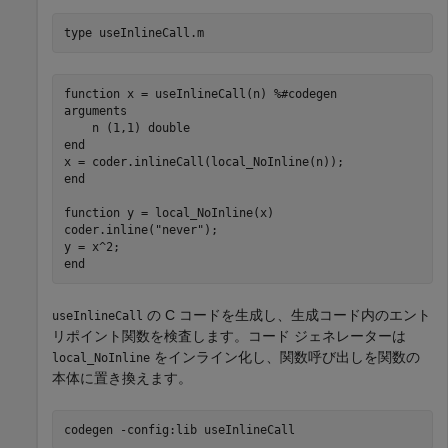
type 
useInlineCall.m
function x = useInlineCall(n) %#codegen

arguments

    n (1,1) double

end

x = coder.inlineCall(local_NoInline(n));

end

function y = local_NoInline(x)

coder.inline("never");

y = x^2;

の C コードを生成し、生成コード内のエント
useInlineCall
リポイント関数を検査します。コード ジェネレーターは
をインライン化し、関数呼び出しを関数の
local_NoInline
本体に置き換えます。
codegen 
-config:lib
useInlineCall