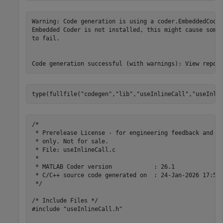
Warning: Code generation is using a coder.EmbeddedCodeC
Embedded Coder is not installed, this might cause some 
to fail.

type(fullfile(
"codegen"
,
"lib"
,
"useInlineCall"
,
"useInli
/*

 * Prerelease License - for engineering feedback and te
 * only. Not for sale.

 * File: useInlineCall.c

 *

 * MATLAB Coder version            : 26.1

 * C/C++ source code generated on  : 24-Jan-2026 17:57:
 */

/* Include Files */

#include "useInlineCall.h"
