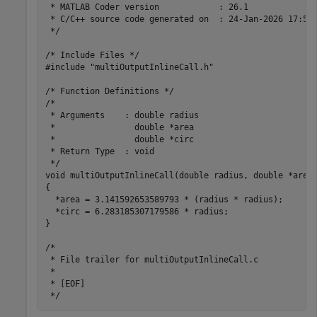
 * MATLAB Coder version            : 26.1

 * C/C++ source code generated on  : 24-Jan-2026 17:57:
 */

/* Include Files */

#include "multiOutputInlineCall.h"

/* Function Definitions */

/*

 * Arguments    : double radius

 *                double *area

 *                double *circ

 * Return Type  : void

 */

void multiOutputInlineCall(double radius, double *area,
{

  *area = 3.141592653589793 * (radius * radius);

  *circ = 6.283185307179586 * radius;

}

/*

 * File trailer for multiOutputInlineCall.c

 *

 * [EOF]
