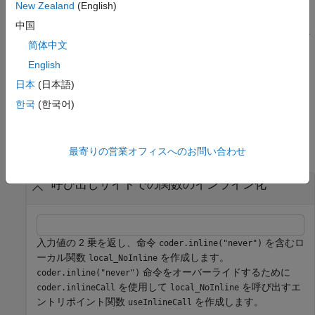
New Zealand
(English)
= coder.inlineCall(
,
)
[out1,...,outN]
handle
arg1,...,argN
は、1 つ以上の入力引数をもつことができるハンドル
を
handle
中国
使用して関数を呼び出し、生成されたコードでその関数をインラ
简体中文
イン化します。指定された関数は複数の出力をもつことができま
す。
English
日本
(日本語)
例
한국
(한국어)
例
すべて折りたたむ
最寄りの営業オフィスへのお問い合わせ
呼び出しサイトでの関数のインライン化
入力値の 2 乗を返し、命令
を含むロ
coder.inline("never")
ーカル関数
を作成します。
local_NoInline
命令をオーバーライドするために
coder.inline("never")
を使用して
を呼び出すエ
coder.inlineCall
local_NoInline
ントリポイント関数
を作成します。
useInlineCall