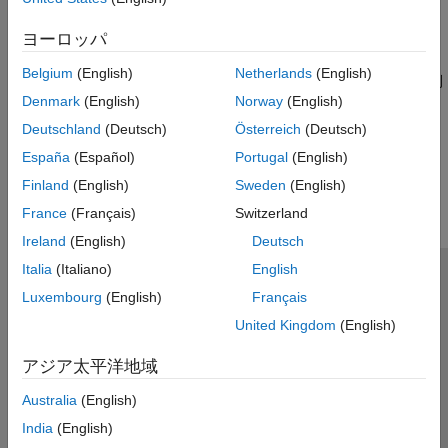
Simulink での固定小数点の指定
固定小数点演算関数
固定小数点データ型をサポートする MATLAB 関数
ヨーロッパ
プログラミングとデータ型のための関数
Belgium
(English)
Netherlands
(English)
ビット演算用の関数、データ型演算子とツール、プログラムの制
Denmark
(English)
Norway
(English)
御
Deutschland
(Deutsch)
Österreich
(Deutsch)
この情報は役に立ちましたか？
España
(Español)
Portugal
(English)
Finland
(English)
Sweden
(English)
France
(Français)
Switzerland
Ireland
(English)
Deutsch
Italia
(Italiano)
English
トラストセンター
商標
プライバシー ポリシー
Luxembourg
(English)
Français
違法コピー防止
アプリケーション ステータス
お問い合わせ
United Kingdom
(English)
© 1994-2026 The MathWorks, Inc.
アジア太平洋地域
Web サイ
日本
Australia
(English)
India
(English)