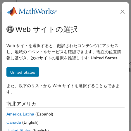
コンテンツへスキップ
MATLAB ヘルプ センター
オフキャンバス ナビゲーション メ
メインコンテンツ
Web サイトの選択
ドキュメンテーションのホーム
MATLAB
での固定小数点の指定
コード生成
Web サイトを選択すると、翻訳されたコンテンツにアクセス
FPGA、ASIC、および SoC 開発
®
MATLAB
で固定小数点データ型を作成して使用する
し、地域のイベントやサービスを確認できます。現在の位置情
設計にアプリケーション固有の語長、2 進小数点スケーリング、
報に基づき、次のサイトの選択を推奨します:
United States
Fixed-Point Designer
任意の傾きおよびバイアス スケーリングを持つ固定小数点プロパ
データ型の調査
ティを指定して、丸めモードやオーバーフロー モードなどの詳細
United States
固定小数点の指定
を制御します。
カテゴリ
また、以下のリストから Web サイトを選択することもできま
カテゴリ
MATLAB での固定小数点の指定
す。
MATLAB での固定小数点オブジェクトの作成
MATLAB での固定小数点オブジェクトの
南北アメリカ
作成
固定小数点データ作成のための
と
fi
numerictype
データのキャストと量子化
データのキャストと量子化
América Latina
(Español)
固定小数点演算関数
固定小数点データ型と浮動小数点データ型への量子化、データ型
Canada
(English)
プログラミングとデータ型のための関数
間のキャスト
United States
(English)