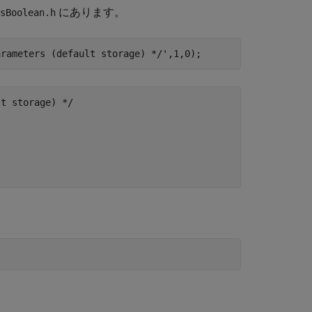
にあります。
sBoolean.h
arameters (default storage) */'
t storage) */
