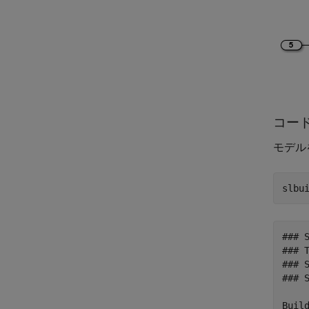
コー
モデル
### 
### T
### 
### 
Build