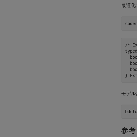
最適化
code
/* E
typed
  bo
  bo
  bo
モデル
参考