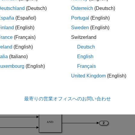
ル例
Deutschland
(Deutsch)
Österreich
(Deutsch)
について見ていきます。
LogicalAsBoolean
Relational Operat
España
(Español)
Portugal
(English)
出力は
です (これらが logical データを表す場合であっ
double
inland
(English)
Sweden
(English)
France
(Français)
Switzerland
l = 
'LogicalAsBoolean'
;

reland
(English)
Deutsch
talia
(Italiano)
English
Luxembourg
(English)
Français
United Kingdom
(English)
最寄りの営業オフィスへのお問い合わせ