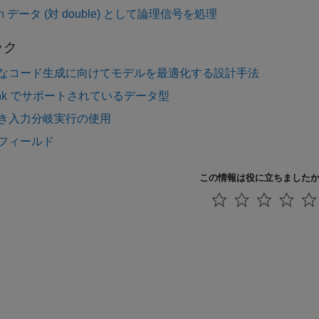
ean データ (対 double) として論理信号を処理
ック
なコード生成に向けてモデルを最適化する設計手法
link でサポートされているデータ型
き入力分岐実行の使用
フィールド
この情報は役に立ちました