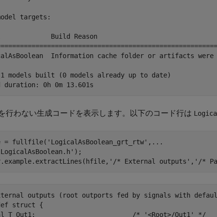
odel targets:

l             Build Reason                               
=========================================================
calAsBoolean  Information cache folder or artifacts were 
 1 models built (0 models already up to date)

を行わない生成コードを表示します。以下のコード行は
Logica
e = fullfile(
'LogicalAsBoolean_grt_rtw'
,
...
'LogicalAsBoolean.h'
);

r.example.extractLines(hfile,
'/* External outputs'
,
'/* P
xternal outputs (root outports fed by signals with defaul
ef struct {

al_T Out1;                         /* '<Root>/Out1' */
