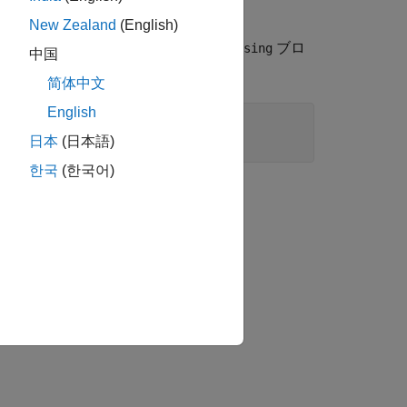
New Zealand
(English)
、
および
ブロ
or
Logical Operator
HitCrossing
中国
ても)。
简体中文
English
日本
(日本語)
한국
(한국어)