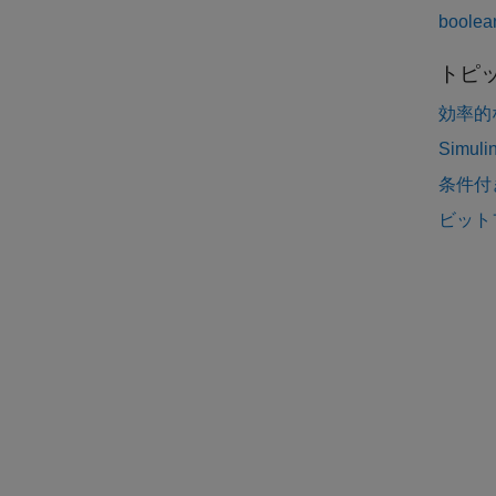
bool
トピ
効率的
Simu
条件付
ビット