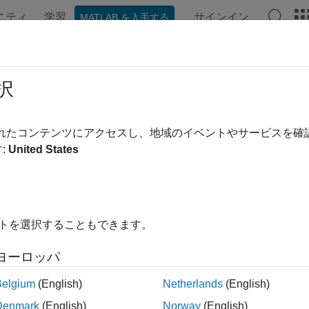
ニティ
学習
サインイン
MATLAB を入手する
ンテーション
例
関数
ブロック
モデル設定
アプ
信号の boolean データを使用
択
されたコンテンツにアクセスし、地域のイベントやサービスを
:
United States
号を boolean データとして保存し、生成されたコードを最適
[boolean データ (対 double) として論理信号を処理]
を選択する
出力します。
により、以下が実現されます。
イトを選択することもできます。
OM と RAM の消費を低減する。
ヨーロッパ
Belgium
(English)
Netherlands
(English)
行速度が向上する。
Denmark
(English)
Norway
(English)