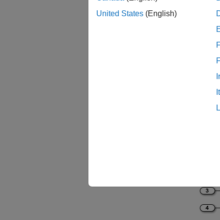
モデ
United States
(English)
モデル
ックの
F
mode
I
I