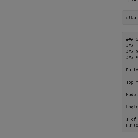
### 
### T
### 
### 
Build
Top m
Mode
====
Logi
1 of