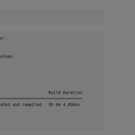
n'.

olean

                    Build Duration

==================================

ated and compiled.  0h 0m 4.8904s
