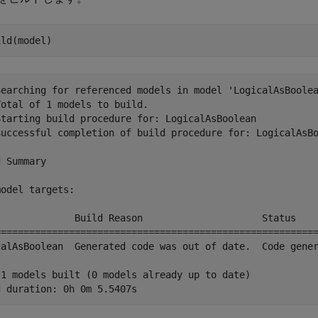
Searching for referenced models in model 'LogicalAsBoolea
otal of 1 models to build.

Starting build procedure for: LogicalAsBoolean

Successful completion of build procedure for: LogicalAsBo
 Summary

odel targets:

l             Build Reason                     Status    
=========================================================
calAsBoolean  Generated code was out of date.  Code gener
 1 models built (0 models already up to date)
