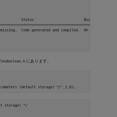
          Status                        Build Duration

======================================================

missing.  Code generated and compiled.  0h 0m 11.901s

にあります。
lAsBoolean.h
arameters (default storage) */'
t storage) */
