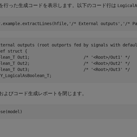
を行った生成コードを表示します。以下のコード行は
LogicalA
r.example.extractLines(hfile,
'/* External outputs'
,
'/* P
xternal outputs (root outports fed by signals with defaul
ef struct {

olean_T Out1;                      /* '<Root>/Out1' */

olean_T Out2;                      /* '<Root>/Out2' */

olean_T Out3;                      /* '<Root>/Out3' */

およびコード生成レポートを閉じます。