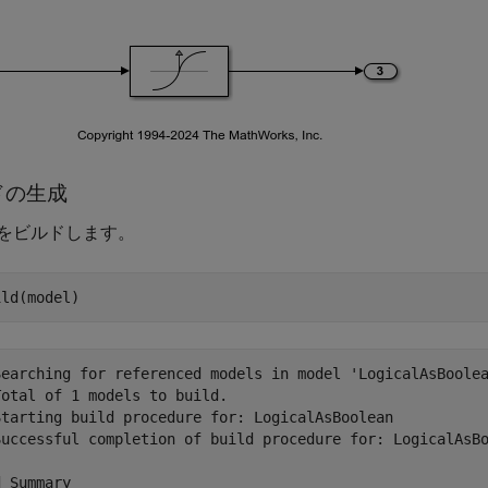
ドの生成
をビルドします。
Searching for referenced models in model 'LogicalAsBoolea
otal of 1 models to build.

Starting build procedure for: LogicalAsBoolean

Successful completion of build procedure for: LogicalAsBo
 Summary
