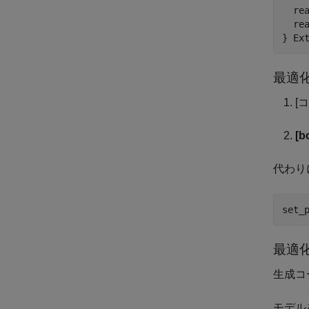
  re
  re
最適
[
[
代わり
set_
最適
生成コ
モデル