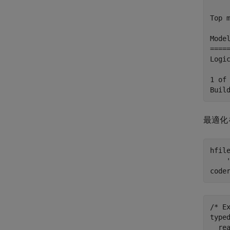
Top m
Mode
====
Logi
1 of
最適化
hfil
code
/* E
typed
  re