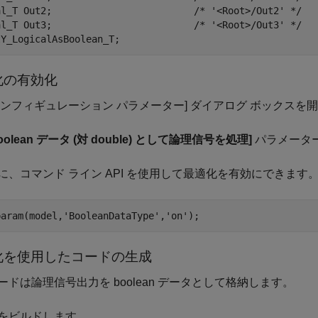
al_T Out2;                         /* '<Root>/Out2' */

al_T Out3;                         /* '<Root>/Out3' */

化の有効化
コンフィギュレーション パラメーター] ダイアログ ボックスを
boolean データ (対 double) として論理信号を処理]
パラメータ
に、コマンド ライン API を使用して最適化を有効にできます
param(model,
'BooleanDataType'
,
'on'
化を使用したコードの生成
ードは論理信号出力を boolean データとして格納します。
をビルドします。