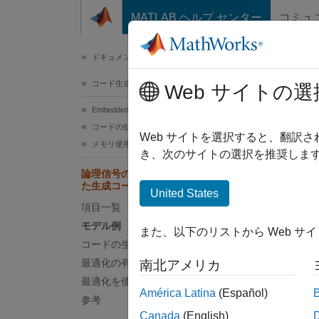
コンテンツへスキップ
MATLAB ヘルプ センター
コミュ
ドキュメ
ドキュメンテーションのホーム
コード生成
論理
Web サイトの選
Embedded Coder
コードの効率性
Web サイトを選択すると、翻訳
メモリ使用量
き、次のサイトの選択を推奨します
論理信
論理信号の boolean データを使用し
ーター
た生成コードの最適化
United States
信号を
項目一覧
モデル例
最適化
また、以下のリストから Web サ
コードの生成
最適化の有効化
R
南北アメリカ
最適化を使用したコードの生成
América Latina
(Español)
実
参考
Canada
(English)