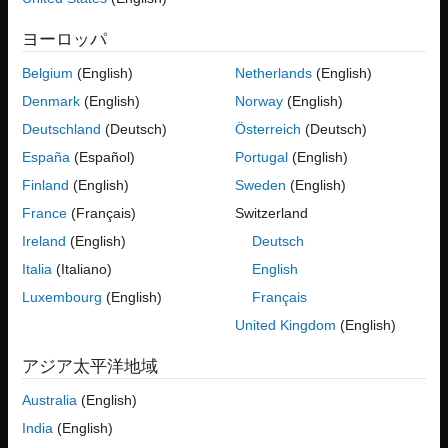
Inports
ヨーロッパ
Outports
Belgium
(English)
Netherlands
(English)
パラメーター
Denmark
(English)
Norway
(English)
Deutschland
(Deutsch)
Österreich
(Deutsch)
データ ストア
España
(Español)
Portugal
(English)
信号/状態
Finland
(English)
Sweden
(English)
France
(Français)
Switzerland
キャリブレーション属性の表示
Ireland
(English)
Deutsch
複数のデータ要素をもつモデルを開きます。
Italia
(Italiano)
English
Luxembourg
(English)
Français
openExample(
'ConfigurationRapidPrototypingInterface'
)
United Kingdom
(English)
cm = coder.mapping.api.get(
'ConfigurationRapidPrototy
アジア太平洋地域
®
Embedded Coder
アプリを開きます。
[C コード]
タブで、
[コード インターフェイス]
+
[個々の要素コードのマッピン
Australia
(English)
グ]
を選択します。
India
(English)