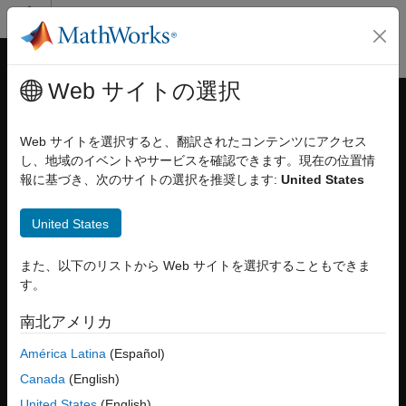
コンテンツへスキップ
MATLAB ヘルプ センター
オフキャンバス ナビゲーション メ
メインコンテンツ
Web サイトの選択
ドキュメンテーションのホーム
ASAP2 ファイル生成のためのモデ
コード生成
ル データ要素の構成
Web サイトを選択すると、翻訳されたコンテンツにアクセス
し、地域のイベントやサービスを確認できます。現在の位置情
Embedded Coder
報に基づき、次のサイトの選択を推奨します:
United States
展開、統合、サポートされているハードウェア
モデルから ASAP2 ファイルを生成すると、モデル内のデータ要
素に関する特性や測定変数などの情報が ASAP2 ファイルに含ま
キャリブレーションおよび測定
United States
れます。各データ要素について、メモリ アドレス、ストレージ構
造、データ型、変換ルールなどの情報が記述されます。ASAP2
ASAP2 ファイル生成のためのモデル データ
要素の構成
®
ファイルにおけるデータ要素の記述方法を Simulink
でカスタマ
また、以下のリストから Web サイトを選択することもできま
イズできるようになりました。それらの特性や測定のうち、関心
項目一覧
す。
がある情報だけを選択して ASAP2 ファイルにエクスポートでき
キャリブレーション属性の表示
ます。
南北アメリカ
ASAP2 ファイル生成用の入力端子の構成
ASAP2 ファイル生成用のパラメーターの構
América Latina
(Español)
ASAP2 ファイル生成用にデータ要素を構成するには、
コード マ
成
ッピング エディター – C
に表示される次のタブを使用します。
Canada
(English)
参考
United States
(English)