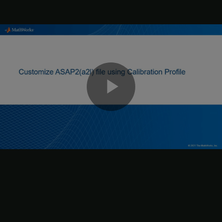
同じ方法で出力端子を構成できます。既定では、すべての入力端
子と出力端子が A2L ファイルにエクスポートされます。いずれか
の入力端子または出力端子を A2L ファイルにエクスポートしない
場合は、次のコマンドを使用して
プロパティを false に設
Export
定します。
ビ
setInport(cm,
'In1'
,
'Export'
,false);
ASAP2 ファイル生成用のパラメーターの構成
デ
[パラメーター]
タブで、パラメーターを選択し、
アイコ
ンをクリックします。
パラメーターのキャリブレーション プロパティのフィールド
を指定します。
オ