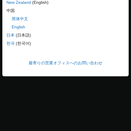
New Zealand
(English)
[C コード]
タブで、
[設定]
+
[キャリブレーションおよび測定
プロパティ]
を選択します。
中国
简体中文
English
日本
(日本語)
한국
(한국어)
最寄りの営業オフィスへのお問い合わせ
ASAP2 ファイル生成用の入力端子の構成
[入力端子]
タブで、入力端子を選択し、
アイコンをクリ
ックします。