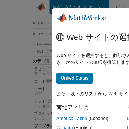
コンテンツへスキップ
MATLAB ヘルプ センター
コミュ
ドキュメ
ドキュメンテーションのホーム
コード生成
プ
Web サイトの選
Embedded Coder
検証、テスト、および認定
コード
Web サイトを選択すると、翻訳
カテゴリ
コード
き、次のサイトの選択を推奨します
ラピッド プロトタイピングおよびリ
アルタイム シミュレーション
ソ
United States
コード実行時間プロファイリング
デ
コード スタック使用量プロファイリ
ング
また、以下のリストから Web サ
さ
ソフトウェアインザループ シミュレ
ーション
南北アメリカ
与
プロセッサインザループ シミュレー
す
ション
América Latina
(Español)
プログラムによるコード生成の検証
Canada
(English)