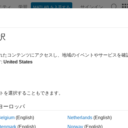
ニティ
学習
サインイン
MATLAB を入手する
ンテーション
例
関数
ブロック
モデル設定
アプ
ログラムによるコード生成の検証
択
生成検証のプログラミング インターフェイスを使用した、数
されたコンテンツにアクセスし、地域のイベントやサービスを
生成検証 (CGV) API を使用して、次のことができます。
:
United States
フトウェアインザループ (SIL) やプロセッサインザループ (P
ルを実行する。
イトを選択することもできます。
まざまなシミュレーションの結果を比較する。
ヨーロッパ
えられた入力セットについて、モデルおよび生成されたコードの数
る入力データの完全性が、テストの有効性を左右します。
Belgium
(English)
Netherlands
(English)
Denmark
(English)
Norway
(English)