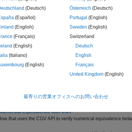
®
nk
Test™
は、テスト シーケンス作成やテスト管理など、SIL 
Deutschland
(Deutsch)
Österreich
(Deutsch)
品です。
España
(Español)
Portugal
(English)
ス
inland
(English)
Sweden
(English)
France
(Français)
Switzerland
Represent a model as a code generation verification o
CGV
execute a model in a variety of simulation modes to au
reland
(English)
Deutsch
executing the generated code
talia
(Italiano)
English
Check and modify model configuration parameter val
Config
Luxembourg
(English)
Français
United Kingdom
(English)
ック
Configuration
最寄りの営業オフィスへのお問い合わせ
.Config to check model settings for SIL or PIL simulation.
 Numerical Equivalence with CGV
low that uses the CGV API to verify numerical equivalence bet