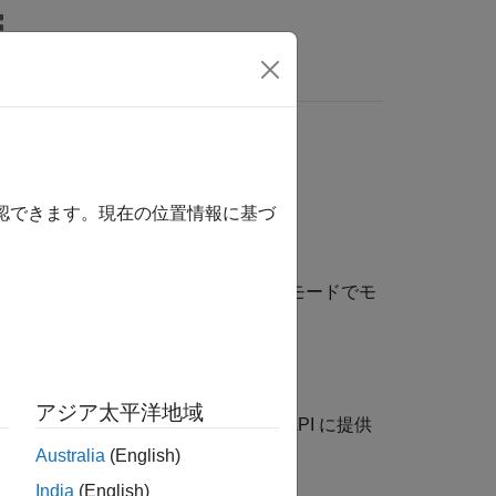
リ
ビデオ
MATLAB Answers
値的等価性のテスト
確認できます。現在の位置情報に基づ
IL) などのさまざまなシミュレーション モードでモ
アジア太平洋地域
値的等価性をテストする。CGV API に提供
Australia
(English)
India
(English)