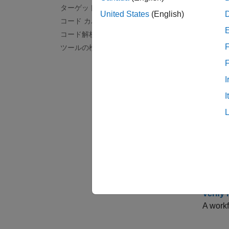
Simuli
ターゲット環境の検証
United States
(English)
個の製
コード カバレッジ
コード解析と追跡
クラ
F
ツールの検定と認定
cgv.
I
I
cgv.
トピ
Check 
Use cgv
Verify
A workf