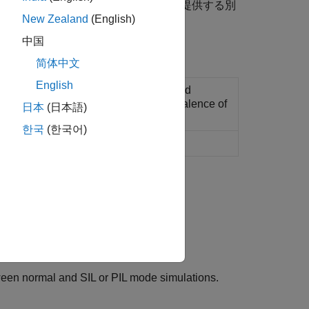
および PIL テストに関する追加機能を提供する別
New Zealand
(English)
中国
简体中文
English
bject that has methods to configure and
tomate verification of numerical equivalence of
日本
(日本語)
한국
(한국어)
ues
ween normal and SIL or PIL mode simulations.