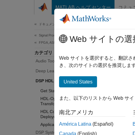
コンテンツへスキップ
MATLAB ヘルプ センター
コミュ
Document
ドキュメンテーションのホーム
Signal Processing
DSP
Web サイトの選
FPGA, ASIC, and SoC Development
カテゴリ
Web サイトを選択すると、翻訳
Audio Toolbox
Design 
き、次のサイトの選択を推奨します
Deep Learning HDL Toolbox
and S
DSP HDL Toolbox
United States
DSP HD
Get Started with DSP HDL Toolbox
signal 
また、以下のリストから Web サ
HDL-Optimized Filters and
applica
Transforms
HDL Code Generation and
南北アメリカ
You can
Deployment
power, 
América Latina
(Español)
Applications
lets yo
DSP System Toolbox
Canada
(English)
readabl