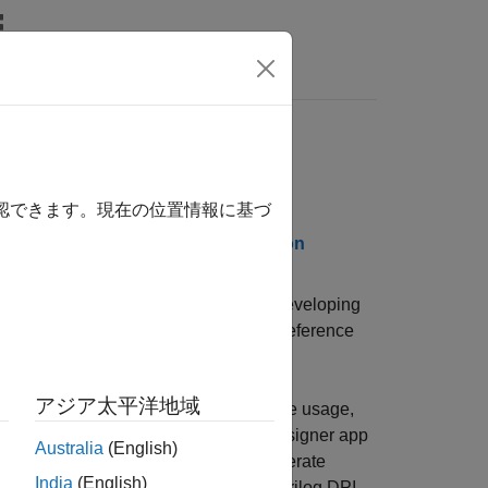
Answers
ase Notes
確認できます。現在の位置情報に基づ
 Documentation
PDF Documentation
®
locks and MATLAB
algorithms for developing
sor processing. The toolbox includes reference
アジア太平洋地域
ures, assessing trade-offs in resource usage,
essing. The interactive DSP HDL IP Designer app
Australia
(English)
f DSP algorithms directly. You can generate
India
(English)
®
g
(with HDL Coder™) and
SystemVerilog
DPI