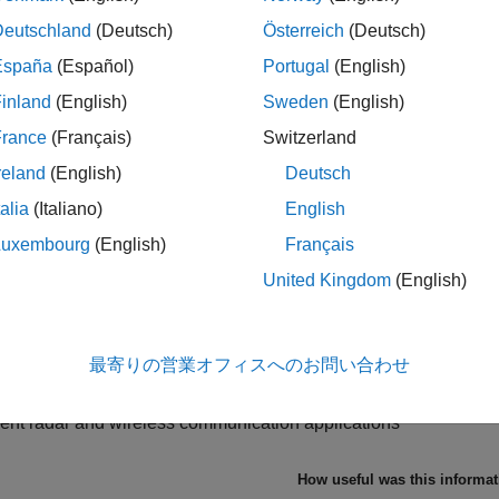
ation components (with HDL Verifier™).
Deutschland
(Deutsch)
Österreich
(Deutsch)
España
(Español)
Portugal
(English)
tarted
inland
(English)
Sweden
(English)
the basics of DSP HDL Toolbox
France
(Français)
Switzerland
ptimized Filters and Transforms
reland
(English)
Deutsch
talia
(Italiano)
English
 blocks or System objects to create HDL-optimized hardware s
Luxembourg
(English)
Français
ode Generation and Deployment
United Kingdom
(English)
e HDL code using HDL Coder, verify code using HDL Verifier, 
es
最寄りの営業オフィスへのお問い合わせ
cations
ent radar and wireless communication applications
How useful was this informa