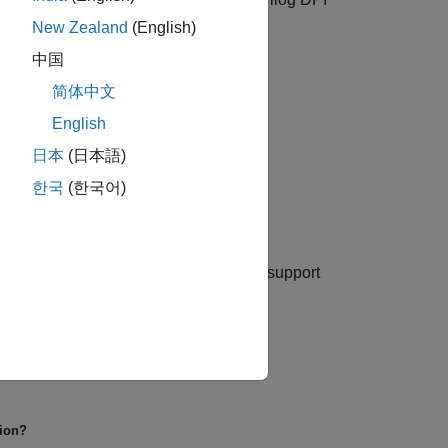
New Zealand
(English)
中国
简体中文
English
日本
(日本語)
한국
(한국어)
ystem designs
and prototype designs using hardware support
tion?