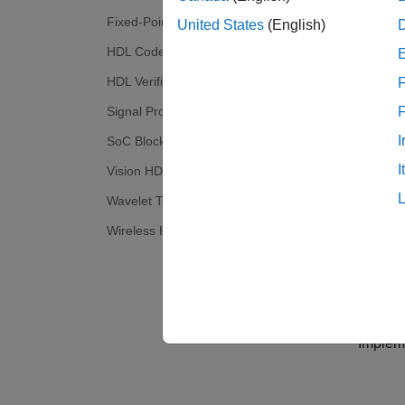
verific
Fixed-Point Designer
United States
(English)
HDL Coder
Get S
HDL Verifier
F
Learn 
Signal Processing Toolbox
HDL-O
I
SoC Blockset
I
Vision HDL Toolbox
Choose
Wavelet Toolbox
HDL C
Wireless HDL Toolbox
Generat
packag
Appli
Implem