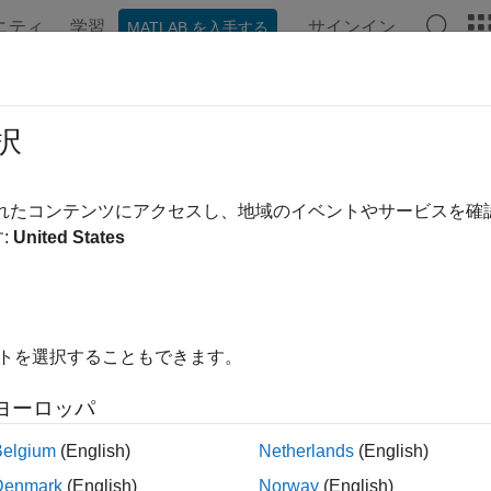
ニティ
学習
サインイン
MATLAB を入手する
ation
Examples
Functions
Blocks
Apps
Videos
 HDL Toolbox
択
Rele
されたコンテンツにアクセスし、地域のイベントやサービスを
digital signal processing applications for FPGAs, ASICs,
:
United States
PDF
oCs
®
L Toolbox™ provides pre-verified, hardware-ready Simulink
b
processing applications such as wireless, radar, audio, and sen
イトを選択することもできます。
tions to demonstrate the development of complex subsystems.
ヨーロッパ
 model, explore, and simulate DSP algorithm hardware architect
and GSPS throughput with support for serial and parallel proc
Belgium
(English)
Netherlands
(English)
u customize input stimulus and configure ports and properties o
Denmark
(English)
Norway
(English)
®
e, synthesizable code from the algorithms in VHDL
and Verilo