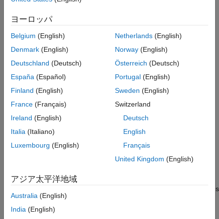
and GSPS throughput with support for serial and parallel
processing. The interactive DSP HDL IP Designer app lets you
HDL Coder
ヨーロッパ
customize input stimulus and configure ports and properties of
HDL Verifier
DSP algorithms directly. You can generate readable,
Belgium
(English)
Netherlands
(English)
®
®
Signal Processing Toolbox
synthesizable code from the algorithms in VHDL
and Verilog
Denmark
(English)
Norway
(English)
(with HDL Coder™) and
SystemVerilog
DPI verification
SoC Blockset
components (with HDL Verifier™).
Deutschland
(Deutsch)
Österreich
(Deutsch)
Vision HDL Toolbox
España
(Español)
Portugal
(English)
Get Started
Wavelet Toolbox
Finland
(English)
Sweden
(English)
Learn the basics of DSP HDL Toolbox
Wireless HDL Toolbox
France
(Français)
Switzerland
HDL-Optimized Filters and Transforms
Ireland
(English)
Deutsch
Italia
(Italiano)
English
Choose blocks or System objects to create HDL-optimized
hardware system designs
Luxembourg
(English)
Français
United Kingdom
(English)
HDL Code Generation and Deployment
Generate HDL code using HDL Coder, verify code using HDL
アジア太平洋地域
Verifier, and prototype designs using hardware support packages
Australia
(English)
Applications
India
(English)