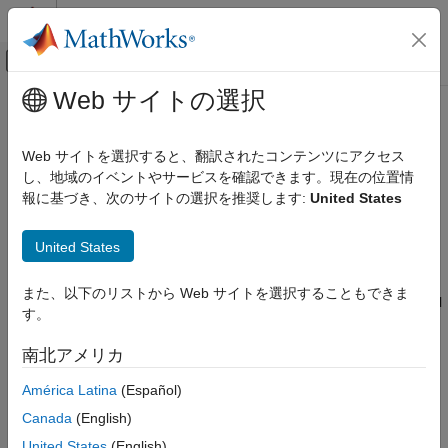
コンテンツへスキップ
MATLAB ヘルプ センター
オフキャンバス ナビゲーション メ
メインコンテンツ
Web サイトの選択
ドキュメンテーションのホーム
DSP HDL Toolbox
Signal Processing
Web サイトを選択すると、翻訳されたコンテンツにアクセス
FPGA, ASIC, and SoC Development
Design digital signal processing applications for FPGAs, ASICs,
し、地域のイベントやサービスを確認できます。現在の位置情
and SoCs
報に基づき、次のサイトの選択を推奨します:
United States
カテゴリ
Release Notes
Audio Toolbox
United States
PDF Documentation
PDF Documentation
Deep Learning HDL Toolbox
DSP HDL Toolbox™ provides pre-verified, hardware-ready
DSP HDL Toolbox
また、以下のリストから Web サイトを選択することもできま
®
®
Simulink
blocks and MATLAB
algorithms for developing signal
す。
Get Started with DSP HDL Toolbox
processing applications such as wireless, radar, audio, and
HDL-Optimized Filters and Transforms
sensor processing. The toolbox includes reference applications
南北アメリカ
HDL Code Generation and Deployment
to demonstrate the development of complex subsystems.
Applications
América Latina
(Español)
You can model, explore, and simulate DSP algorithm hardware
DSP System Toolbox
Canada
(English)
architectures, assessing trade-offs in resource usage, power,
Fixed-Point Designer
United States
(English)