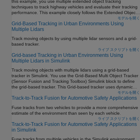
this example, you use multiple extended object tracking
techniques to track highway vehicles and evaluate their tracking
performance. This example closely follows the Extended Object
Tracking of Highway Vehicles with Radar and Camera (Sensor
モデルを開く
Grid-Based Tracking in Urban Environments Using
Fusion and Tracking Toolbox) MATLAB® example.
Multiple Lidars
Track moving objects by using multiple lidar sensors and a grid-
based tracker.
ライブ スクリプトを開く
Grid-based Tracking in Urban Environments Using
Multiple Lidars in Simulink
Track moving objects with multiple lidars using a grid-based
tracker in Simulink. You use the Grid-Based Multi Object Tracker
(Sensor Fusion and Tracking Toolbox) Simulink block to define
the grid-based tracker. This Grid-based tracker uses dynamic
occupancy grid map as an intermediate representation of the
モデルを開く
Track-to-Track Fusion for Automotive Safety Applications
environment. This example closely follows the Grid-Based
Tracking in Urban Environments Using Multiple Lidars (Sensor
Fuse tracks from two vehicles to provide a more comprehensive
Fusion and Tracking Toolbox) MATLAB® example.
estimate of the environment than seen by each vehicle.
ライブ スクリプトを開く
Track-to-Track Fusion for Automotive Safety Applications
in Simulink
Fuse tracks from multiple vehicles in the Simulink environment.