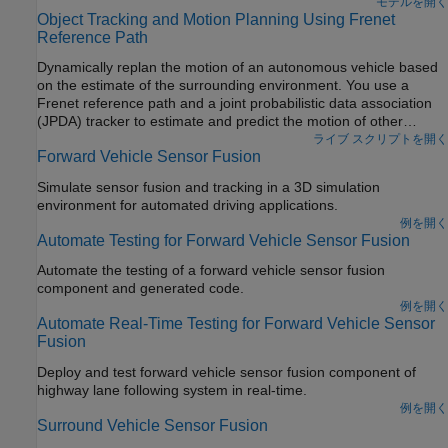
モデルを開く
Object Tracking and Motion Planning Using Frenet
Reference Path
Dynamically replan the motion of an autonomous vehicle based
on the estimate of the surrounding environment. You use a
Frenet reference path and a joint probabilistic data association
(JPDA) tracker to estimate and predict the motion of other
vehicles on the highway. Compared to the Highway Trajectory
ライブ スクリプトを開く
Forward Vehicle Sensor Fusion
Planning Using Frenet Reference Path (Navigation Toolbox)
example, you use these estimated trajectories from the multi-
Simulate sensor fusion and tracking in a 3D simulation
object tracker in this example instead of ground truth for motion
environment for automated driving applications.
planning.
例を開く
Automate Testing for Forward Vehicle Sensor Fusion
Automate the testing of a forward vehicle sensor fusion
component and generated code.
例を開く
Automate Real-Time Testing for Forward Vehicle Sensor
Fusion
Deploy and test forward vehicle sensor fusion component of
highway lane following system in real-time.
例を開く
Surround Vehicle Sensor Fusion