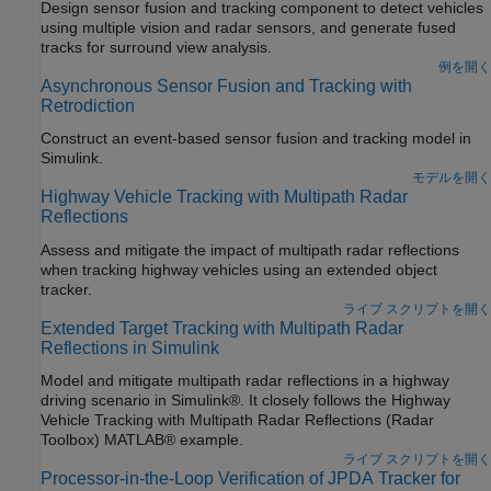
Design sensor fusion and tracking component to detect vehicles
using multiple vision and radar sensors, and generate fused
tracks for surround view analysis.
例を開く
Asynchronous Sensor Fusion and Tracking with
Retrodiction
Construct an event-based sensor fusion and tracking model in
Simulink.
モデルを開く
Highway Vehicle Tracking with Multipath Radar
Reflections
Assess and mitigate the impact of multipath radar reflections
when tracking highway vehicles using an extended object
tracker.
ライブ スクリプトを開く
Extended Target Tracking with Multipath Radar
Reflections in Simulink
Model and mitigate multipath radar reflections in a highway
driving scenario in Simulink®. It closely follows the Highway
Vehicle Tracking with Multipath Radar Reflections (Radar
Toolbox) MATLAB® example.
ライブ スクリプトを開く
Processor-in-the-Loop Verification of JPDA Tracker for