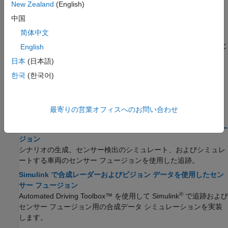
New Zealand
(English)
Linear Kalman Filters
中国
Estimate and predict object motion using a Linear Kalman filter.
简体中文
拡張カルマン フィルター
拡張カルマン フィルターを使用したオブジェクトの運動の推定と
English
予測。
日本
(日本語)
Convert Detections to objectDetection Format
한국
(한국어)
These examples show how to convert actual detections in the
native format of the sensor into
objects.
objectDetection
最寄りの営業オフィスへのお問い合わせ
合成データを使用したセンサー フュージョン
レーダーおよびビジョンの合成データを使用したセンサー フュー
ジョン
シナリオの生成、センサー検出のシミュレート、およびシミュレ
ートする車両のセンサー フュージョンを使用した追跡。
Simulink で合成レーダーおよびビジョン データを使用したセン
サー フュージョン
®
Automated Driving Toolbox™ を使用して Simulink
で追跡および
センサー フュージョン用の合成データ シミュレーションを実装
します。