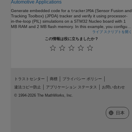
Automotive Applications
Generate embedded code for a
(Sensor Fusion and
trackerJPDA
Tracking Toolbox) (JPDA) tracker and verify it using processor-
in-the-loop (PIL) simulations on a STM32 Nucleo board with 1
MB RAM and 2 MB flash memory. In this example, you configure
the JPDA tracker to process detections from a camera and a
ライブ スクリプトを開く
radar sensor mounted in front of an ego vehicle in highway
この情報は役に立ちましたか？
scenarios. For PIL simulations, you use simulated detections to
verify the tracking and computational performance of the
generated code.
トラストセンター
商標
プライバシー ポリシー
違法コピー防止
アプリケーション ステータス
お問い合わせ
© 1994-2026 The MathWorks, Inc.
Web サイ
日本