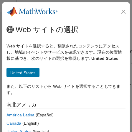
コンテンツへスキップ
MATLAB ヘルプ センター
オフキャンバス ナビゲーション メ
メインコンテンツ
Web サイトの選択
ドキュメンテーションのホーム
追跡およびセンサー フュージョン
ロボティクスおよび自律システム
Web サイトを選択すると、翻訳されたコンテンツにアクセス
自動車
オブジェクトの追跡とマルチセンサー フュージョン、検出および
し、地域のイベントやサービスを確認できます。現在の位置情
オブジェクト追跡の鳥瞰図プロット
報に基づき、次のサイトの選択を推奨します:
United States
Automated Driving Toolbox
マルチオブジェクト トラッカーを作成して、レーダーおよびビデ
自動運転アルゴリズム
オ カメラ センサーからの情報を融合できます。トラッカーは、
United States
検出と追跡
検出されたオブジェクトの運動の状態を推定できるようにするカ
ルマン フィルターを使用します。検出されたオブジェクトに対し
カテゴリ
また、以下のリストから Web サイトを選択することもできま
て行われたセンサー測定を使用して、そのオブジェクトの位置と
カメラ センサー構成
す。
速度を継続的に求めます。移動しているオブジェクトを追跡する
オブジェクトと車線の検出
ために、等速または等加速度運動モデルを使用することも、独自
南北アメリカ
追跡およびセンサー フュージョン
のモデルを定義することもできます。
América Latina
(Español)
関数
Canada
(English)
すべて展開する
United States
(English)