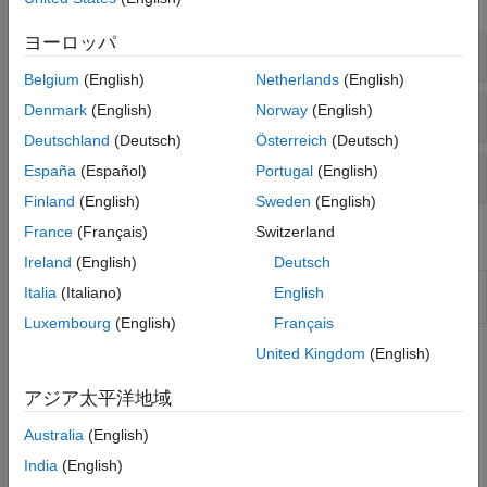
ヨーロッパ
マルチオブジェクトの追跡
Belgium
(English)
Netherlands
(English)
追跡のためのカルマン フィルター
Denmark
(English)
Norway
(English)
Deutschland
(Deutsch)
Österreich
(Deutsch)
運動モデル
España
(Español)
Portugal
(English)
Finland
(English)
Sweden
(English)
France
(Français)
Switzerland
ブロック
Ireland
(English)
Deutsch
Multi-Object
Create and manage tracks of multiple
Italia
(Italiano)
English
Tracker
objects
Luxembourg
(English)
Français
United Kingdom
(English)
トピック
マルチオブジェクトの追跡
アジア太平洋地域
Multiple Object Tracking Tutorial
Australia
(English)
Perform automatic detection and motion-based tracking of
India
(English)
moving objects in a video by using a multi-object tracker.