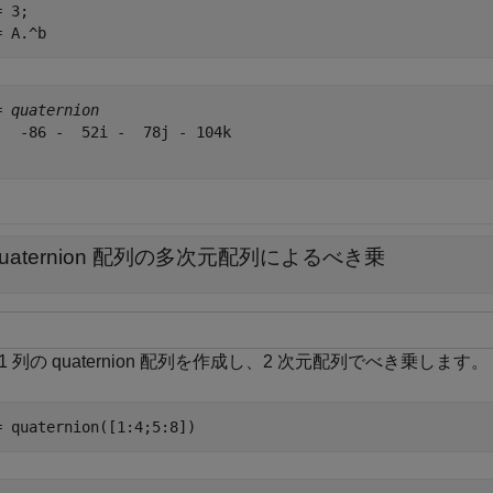
 3;

= A.^b
= 
quaternion
   -86 -  52i -  78j - 104k

quaternion 配列の多次元配列によるべき乗
行 1 列の quaternion 配列を作成し、2 次元配列でべき乗します。
= quaternion([1:4;5:8])