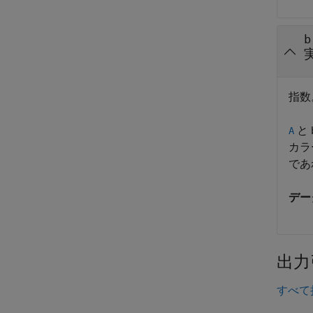
b
指数
と
A
カラ
であ
デー
出力
すべて