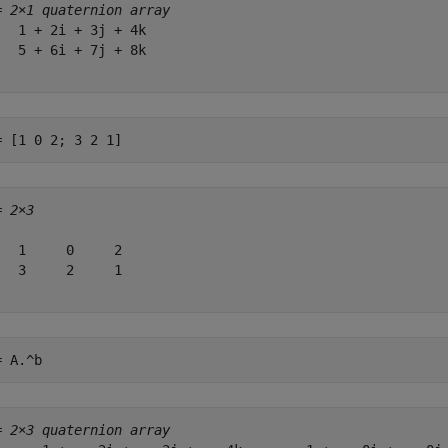
= 
2×1 quaternion array
   1 + 2i + 3j + 4k

   5 + 6i + 7j + 8k

= [1 0 2; 3 2 1]
= 
2×3
   1     0     2

   3     2     1

= A.^b
= 
2×3 quaternion array