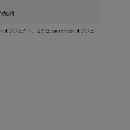
の配列
オブジェクト、または
オブジェ
on
quaternion