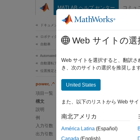
コンテンツへスキップ
MATLAB ヘルプ センター
コミュ
ドキュメ
ドキュメンテーションのホーム
ロボティクスおよび自律システム
pow
Web サイトの選
自動車
Automated Driving Toolbox
要素単
Web サイトを選択すると、翻訳
自動運転アルゴリズム
き、次のサイトの選択を推奨します
位置推定と地図作成
ページ
構文
power, .^
United States
項目一覧
C = A.
構文
また、以下のリストから Web サ
説明
説明
南北アメリカ
例
=
.
C
A
入力引数
América Latina
(Español)
例
出力引数
Canada
(English)