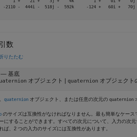
      1 +    2i +    3j +    4k        1 +    0i +    0j 
  -2110 -  444i -  518j -  592k     -124 +   60i +   70j 
引数
折りたたむ
—
基底
オブジェクト
|
オブジェクト
uaternion
quaternion
。
オブジェクト、または任意の次元の
quaternion
quaternion
のサイズは互換性がなければなりません。最も簡単なケース
b
ーにすることができます。すべての次元について、入力の次元
れば、2 つの入力のサイズには互換性があります。