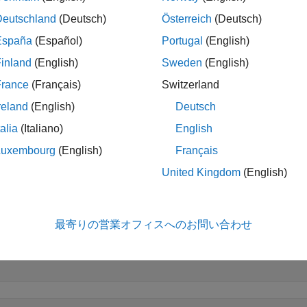
Deutschland
(Deutsch)
Österreich
(Deutsch)
España
(Español)
Portugal
(English)
折りたたむ
inland
(English)
Sweden
(English)
四元数の実数値によるべき乗
France
(Français)
Switzerland
reland
(English)
Deutsch
talia
(Italiano)
English
数を作成し、実数値スカラーでべき乗します。
Luxembourg
(English)
Français
United Kingdom
(English)
= quaternion(1,2,3,4)
最寄りの営業オフィスへのお問い合わせ
= 
quaternion
   1 + 2i + 3j + 4k
