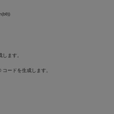
n
(
b
θ
)
)
を生成します。
UDA® コードを生成します。