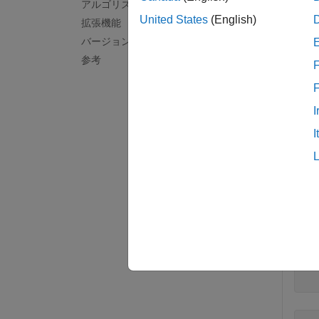
アルゴリズム
例
United States
(English)
拡張機能
バージョン履歴
すべて
参考
F
I
I
四元
A 
A 
  