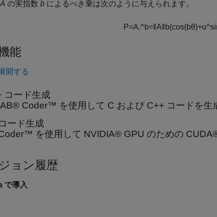
A
の実指数
b
によるべき乗は次のように与えられます。
P
=
A
.
^
b
=
‖
A
‖
b
(
cos
(
b
θ
)
+
u
^
si
機能
展開する
++ コード生成
LAB® Coder™ を使用して C および C++ コード
 コード生成
 Coder™ を使用して NVIDIA® GPU のための C
ジョン履歴
0a で導入