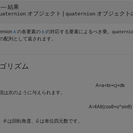
— 結果
オブジェクト |
オブジェクト
uaternion
quaternion
ernion
の各要素の
の対応する要素によるべき乗。
A
b
quaterni
の配列として返されます。
ゴリズム
A
=
a
+
b
i
+
c
j
+
d
k
現は次のように与えられます。
A
=
‖
A
‖
(
cos
θ
+
u
^
sin
θ
)
、
θ
は回転角度、
û
は単位四元数です。