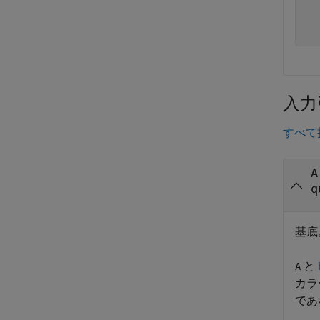
  
  
入力
すべて
A
q
基底
と
A
カラ
であ