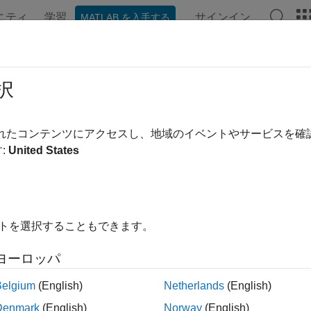
ニティ
学習
サインイン
MATLAB を入手する
ンテーション
例
関数
ブロック
アプリ
シーン
er
,
.^
択
位の四元数のべき乗
されたコンテンツにアクセスし、地域のイベントやサービスを
:
United States
内をすべて折りたたむ
^b
イトを選択することもできます。
ヨーロッパ
は、
の各要素を
の対応する要素でべき乗します。
^
A
b
b
Belgium
(English)
Netherlands
(English)
Denmark
(English)
Norway
(English)