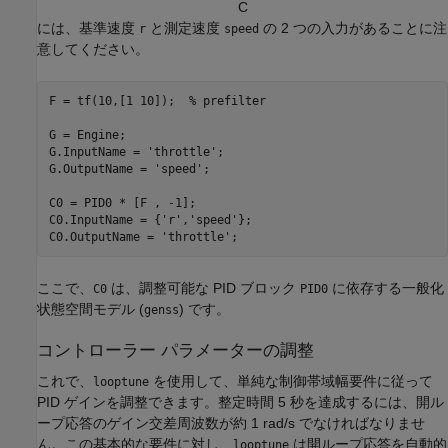
C
には、基準速度
と測定速度
の 2 つの入力があることに注
r
speed
意してください。
F = tf(10,[1 10]);  
% prefilter
G = Engine;

G.InputName = 
'throttle'
;

G.OutputName = 
'speed'
;

C0 = PID0 * [F , -1];

C0.InputName = {
'r'
,
'speed'
};

C0.OutputName = 
'throttle'
;
ここで、
は、調整可能な PID ブロック
に依存する一般化
C0
PID0
状態空間モデル (
) です。
genss
コントローラー パラメーターの調整
これで、
を使用して、単純な制御帯域幅要件に従って
looptune
PID ゲインを調整できます。整定時間 5 秒を達成するには、開ル
ープ応答のゲイン交差周波数が約 1 rad/s でなければなりませ
ん。この基本的な要件に対し、
は開ループ応答を自動的
looptune