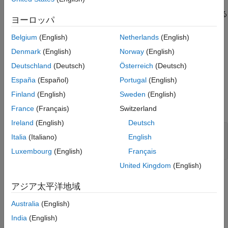
るようにしなければなりません。具体的には、応答を 5 秒未満
結果の検証
に、オーバーシュートなし (あるいはほとんどなし) で整定させる
ヨーロッパ
参考
のが目標です。
Belgium
(English)
Netherlands
(English)
Denmark
(English)
Norway
(English)
Deutschland
(Deutsch)
Österreich
(Deutsch)
España
(Español)
Portugal
(English)
Finland
(English)
Sweden
(English)
次に示すエンジン ダイナミクスの 4 次モデルを使用します。
France
(Français)
Switzerland
Ireland
(English)
Deutsch
load 
rctExamples
Engine
Italia
(Italiano)
English
bode(Engine)

grid
Luxembourg
(English)
Français
United Kingdom
(English)
アジア太平洋地域
Australia
(English)
India
(English)