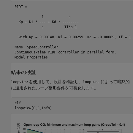
PIDT =

             1            s    

  Kp + Ki * --- + Kd * --------

             s          Tf*s+1 

  with Kp = 0.00148, Ki = 0.00259, Kd = -0.00089, Tf = 1.1
Name: SpeedController

Continuous-time PIDF controller in parallel form.

結果の検証
を使用して、設計を検証し、
によって暗黙的
loopview
looptune
に適用されたループ整形要件を可視化します。
clf

loopview(G,C,Info)