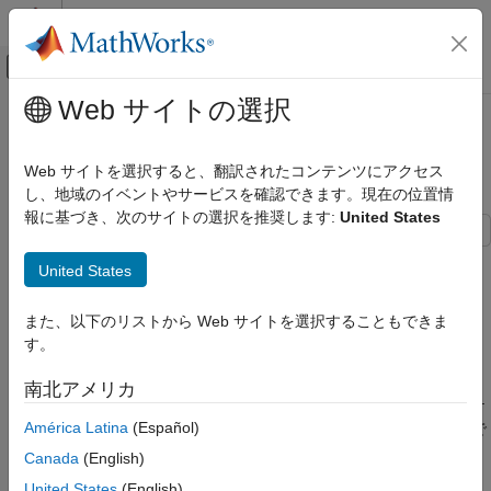
コンテンツへスキップ
MATLAB ヘルプ センター
オフキャンバス ナビゲーション メ
メインコンテンツ
Web サイトの選択
ドキュメンテーションのホーム
を使用したフィードバッ
looptune
制御システム
ク ループの調整
Web サイトを選択すると、翻訳されたコンテンツにアクセス
し、地域のイベントやサービスを確認できます。現在の位置情
Control System Toolbox
報に基づき、次のサイトの選択を推奨します:
United States
制御システムの設計と調整
マルチループの多目的調整
この例では、
コマンドを使用してフィードバック ルー
looptune
United States
ループ整形設計
プを調整する基本的なワークフローを示します。
は
looptune
に似ており、ループ整形の設計を容易にするために、調
systune
looptune を使用したフィードバック ループ
また、以下のリストから Web サイトを選択することもできま
整要件が自動的に生成されるようになっています。
の調整
す。
項目一覧
エンジン速度の制御
南北アメリカ
エンジン速度の制御
この例では、次の図に示すシンプルなエンジン速度制御アプリケ
調整可能な要素の指定
América Latina
(Español)
ーションを使用します。この制御システムは、PID ループ 1 つで
フィードバック ループの調整可能なモデル
構成されており、PID コントローラーのゲインを調整すること
Canada
(English)
の作成
で、望ましいスピードがステップ変化した場合に適切に応答でき
United States
(English)
コントローラー パラメーターの調整