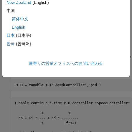
New Zealand
(English)
中国
简体中文
English
日本
(日本語)
한국
(한국어)
調整可能な要素の指定
目的の性能を達成するには、4 つの PID ゲインを調整する必要が
最寄りの営業オフィスへのお問い合わせ
あります。
オブジェクトを使用して PID コントロー
tunablePID
ラーをパラメーター化します。
PID0 = tunablePID(
'SpeedController'
,
'pid'
)
Tunable continuous-time PID controller "SpeedController" 
             1            s    

  Kp + Ki * --- + Kd * --------

             s          Tf*s+1 
