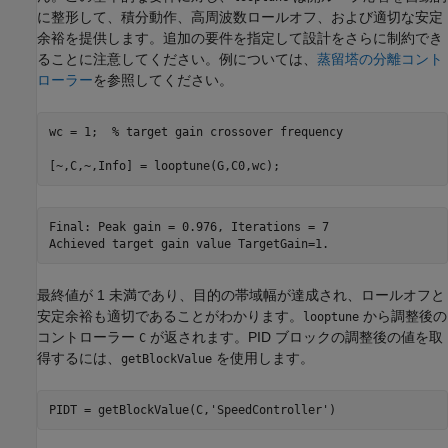
に整形して、積分動作、高周波数ロールオフ、および適切な安定
余裕を提供します。追加の要件を指定して設計をさらに制約でき
ることに注意してください。例については、
蒸留塔の分離コント
ローラー
を参照してください。
wc = 1;  
% target gain crossover frequency 
[~,C,~,Info] = looptune(G,C0,wc);
Final: Peak gain = 0.976, Iterations = 7

最終値が 1 未満であり、目的の帯域幅が達成され、ロールオフと
安定余裕も適切であることがわかります。
から調整後の
looptune
コントローラー
が返されます。PID ブロックの調整後の値を取
C
得するには、
を使用します。
getBlockValue
PIDT = getBlockValue(C,
'SpeedController'
)