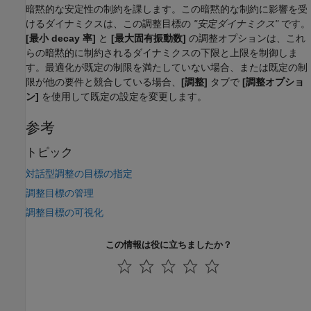
暗黙的な安定性の制約を課します。この暗黙的な制約に影響を受
けるダイナミクスは、この調整目標の
"安定ダイナミクス"
です。
[最小 decay 率]
と
[最大固有振動数]
の調整オプションは、これ
らの暗黙的に制約されるダイナミクスの下限と上限を制御しま
す。最適化が既定の制限を満たしていない場合、または既定の制
限が他の要件と競合している場合、
[調整]
タブで
[調整オプショ
ン]
を使用して既定の設定を変更します。
参考
トピック
対話型調整の目標の指定
調整目標の管理
調整目標の可視化
この情報は役に立ちましたか？