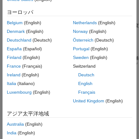
オプション
します。MIMO フィードバック ループの場合、指定したゲイン
ヨーロッパ
アルゴリズム
プロファイルは
L
の最大特異値の上限として解釈されます。
参考
Belgium
(English)
Netherlands
(English)
制御システムを調整すると、最大ゲイン プロファイルは相補感度
Denmark
(English)
Norway
(English)
関数
T
=
L
/(
I
+
L
)
の最大ゲインの制約に変換されます。
Deutschland
(Deutsch)
Österreich
(Deutsch)
次の図は、一般的な指定された最大ゲイン プロファイル (破線)
España
(Español)
Portugal
(English)
とその結果調整されたループ ゲイン
L
(青い線) を示します。影
Finland
(English)
Sweden
(English)
付きの領域はこの要件によって禁止されたゲイン プロファイル値
を表します。この図は、
L
が 1 よりはるかに小さい場合、最大ゲ
France
(Français)
Switzerland
インを
T
に課すことが最大開ループ ゲインの有効な代用である
Ireland
(English)
Deutsch
ことを示します。
Italia
(Italiano)
English
Luxembourg
(English)
Français
United Kingdom
(English)
アジア太平洋地域
Australia
(English)
India
(English)