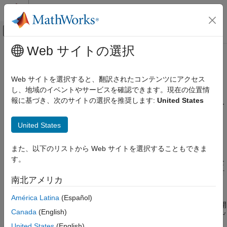
コンテンツへスキップ
MATLAB ヘルプ センター
オフキャンバス ナビゲーション メ
メインコンテンツ
Web サイトの選択
ドキュメンテーションのホーム
最大ループ ゲイン目標
制御システム
Web サイトを選択すると、翻訳されたコンテンツにアクセス
目的
し、地域のイベントやサービスを確認できます。現在の位置情
Control System Toolbox
報に基づき、次のサイトの選択を推奨します:
United States
制御システムの設計と調整
制御システム調整器
を使用しているときに、高周波数でのフィー
ドバック ループのゲインを抑制します。
マルチループの多目的調整
United States
制御システム調整器による調整
説明
調整目標
また、以下のリストから Web サイトを選択することもできま
最大ループ ゲイン目標は特定の周波数帯域に最大ループ ゲイン
す。
最大ループ ゲイン目標
を適用します。この調整目標は、たとえば、モデル化されていな
いダイナミクスへのシステムのロバスト性を高める場合などに有
項目一覧
南北アメリカ
用です。
目的
América Latina
(Español)
説明
最大ループ ゲイン目標は、制御システムにおける特定の位置で開
開ループ応答選択
Canada
(English)
ループ周波数応答 (
L
) に最大ゲインを課します。最大開ループ ゲ
目的のループ ゲイン
United States
(English)
インを周波数の関数 (最大の
"ゲイン プロファイル"
) として指定