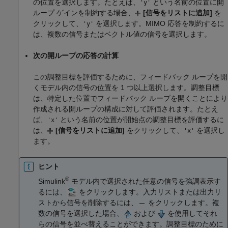
の位置を選択します。たとえば、
という名前の位置に開
'y'
ループ ゲインを制約する場合、
[信号をリストに追加]
を
クリックして、
を選択します。MIMO 応答を制約するに
'y'
は、複数の信号またはベクトル値の信号を選択します。
次の開ループの応答の計算
この調整目標を評価するために、フィードバック ループを開
くモデル内の信号の位置を 1 つ以上選択します。調整目標
は、特定した位置でフィードバック ループを開くことにより
作成される開ループの構成に対して評価されます。たとえ
ば、
という名前の位置が開始点の調整目標を評価するに
'x'
は、
[信号をリストに追加]
をクリックして、
を選択し
'x'
ます。
ヒント
®
Simulink
モデル内で選択された任意の信号を強調表示す
るには、
をクリックします。入力リストまたは出力リ
ストから信号を削除するには、
をクリックします。複
数の信号を選択した場合、
および
を使用してそれ
らの信号を並べ替えることができます。調整目標のために