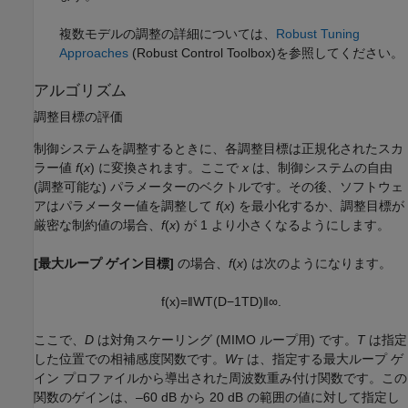
複数モデルの調整の詳細については、
Robust Tuning
Approaches
(Robust Control Toolbox)
を参照してください。
アルゴリズム
調整目標の評価
制御システムを調整するときに、各調整目標は正規化されたスカ
ラー値
f
(
x
) に変換されます。ここで
x
は、制御システムの自由
(調整可能な) パラメーターのベクトルです。その後、ソフトウェ
アはパラメーター値を調整して
f
(
x
) を最小化するか、調整目標が
厳密な制約値の場合、
f
(
x
) が 1 より小さくなるようにします。
[最大ループ ゲイン目標]
の場合、
f
(
x
) は次のようになります。
f
(
x
)
=
‖
W
T
(
D
−
1
T
D
)
‖
∞
.
ここで、
D
は対角スケーリング (MIMO ループ用) です。
T
は指定
した位置での相補感度関数です。
W
は、指定する最大ループ ゲ
T
イン プロファイルから導出された周波数重み付け関数です。この
関数のゲインは、–60 dB から 20 dB の範囲の値に対して指定し