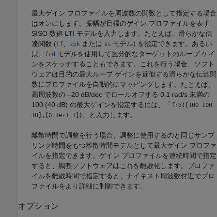
最大ゲイン プロファイルを周波数の関数として指定する場合
はオンにします。振幅が目標のゲイン プロファイルを表す
SISO 数値 LTI モデルを入力します。たとえば、滑らかな伝
達関数 (
、
または
モデル) を指定できます。あるい
tf
zpk
ss
は、
モデルを使用して区分的なターゲットのループ ゲイ
frd
ンをスケッチすることもできます。これを行う場合、ソフト
ウェアは目的の最大ループ ゲインを近似する滑らかな伝達関
数にプロファイルを自動的にマッピングします。たとえば、
高周波数の –20 dB/dec でロールオフする 0.1 rad/s 未満の
100 (40 dB) の最大ゲインを指定するには、「
frd([100 100
」と入力します。
10],[0 1e-1 1])
離散時間で調整を行う場合、調整に使用するのと同じサンプ
リング時間をもつ離散時間モデルとして最大ゲイン プロファ
イルを指定できます。ゲイン プロファイルを連続時間で指定
すると、調整ソフトウェアはこれを離散化します。プロファ
イルを離散時間で指定すると、ナイキスト周波数付近でプロ
ファイルをより詳細に制御できます。
オプション