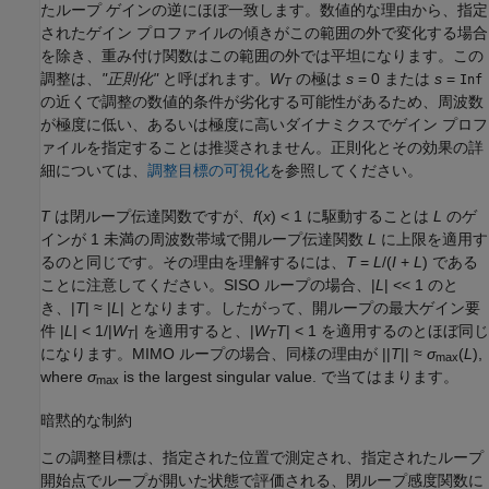
たループ ゲインの逆にほぼ一致します。数値的な理由から、指定
されたゲイン プロファイルの傾きがこの範囲の外で変化する場合
を除き、重み付け関数はこの範囲の外では平坦になります。この
調整は、
"正則化"
と呼ばれます。
W
の極は
s
= 0 または
s
=
Inf
T
の近くで調整の数値的条件が劣化する可能性があるため、周波数
が極度に低い、あるいは極度に高いダイナミクスでゲイン プロフ
ァイルを指定することは推奨されません。正則化とその効果の詳
細については、
調整目標の可視化
を参照してください。
T
は閉ループ伝達関数ですが、
f
(
x
) < 1 に駆動することは
L
のゲ
インが 1 未満の周波数帯域で開ループ伝達関数
L
に上限を適用す
るのと同じです。その理由を理解するには、
T
=
L
/(
I
+
L
)
である
ことに注意してください。SISO ループの場合、
|
L
| << 1
のと
き、
|
T
| ≈ |
L
|
となります。したがって、開ループの最大ゲイン要
件
|
L
| < 1/|
W
|
を適用すると、
|
W
T
| < 1
を適用するのとほぼ同じ
T
T
になります。MIMO ループの場合、同様の理由が
||
T
|| ≈
σ
(
L
),
max
where
σ
is the largest singular value.
で当てはまります。
max
暗黙的な制約
この調整目標は、指定された位置で測定され、指定されたループ
開始点でループが開いた状態で評価される、閉ループ感度関数に