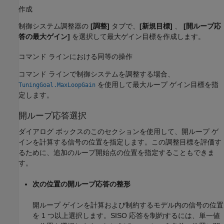
作成
制御システム調整器
の
[調整]
タブで、
[新規目標]
、
[開ループ応
答の最大ゲイン]
を選択して最大ゲイン目標を作成します。
コマンド ラインにおける同等の操作
コマンド ラインで制御システムを調整する場合、
を使用して最大ループ ゲイン目標を指
TuningGoal.MaxLoopGain
定します。
開ループ応答選択
ダイアログ ボックスのこのセクションを使用して、開ループ ゲ
インを計算する信号の位置を指定します。この調整目標を評価す
るために、追加のループ開始点の位置を指定することもできま
す。
次の位置の開ループ応答の整形
開ループ ゲインを計算および制約するモデル内の信号の位置
を 1 つ以上選択します。SISO 応答を制約するには、単一値