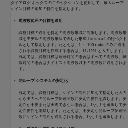
ダイアログ ボックスのこのセクションを使用して、最大ループ
ゲイン目標の追加の特性を指定します。
周波数範囲の目標を適用
調整目標の適用を特定の周波数帯域に制限します。周波数帯
域をモデルの周波数単位で表した形式
の行ベクト
[min,max]
ルとして指定します。たとえば、1 ～ 100 rad/s のみに適用
される調整目標を作成する場合は、
と入力します。
[1,100]
既定では、調整目標は連続時間の場合はすべての周波数、離
散時間の場合はナイキスト周波数以下の周波数に適用されま
す。
閉ループ システムの安定化
既定では、調整目標は、ゲインの制約に加えて指定した入力
から出力への閉ループ伝達関数に安定性要件を課します。安
定性が不要または実現できない場合は、
を選択して安
[なし]
定性要件を削除します。たとえば、不安定な開ループ伝達関
数にゲインの制約が適用される場合、
を選択します。
[なし]