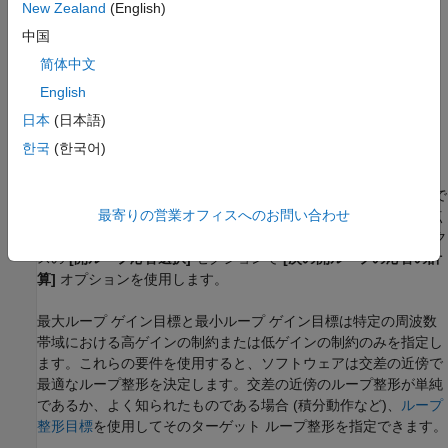
New Zealand
(English)
中国
简体中文
English
日本
(日本語)
한국
(한국어)
最大ループ ゲイン目標は特定の制御ループの開ループ ゲインに
対する制約です。したがって、ループ ゲインは指定された位置で
最寄りの営業オフィスへのお問い合わせ
ループが開いている状態で計算されます。制御システムの別の点
にループ開始点をもつゲインを計算する場合、ダイアログ ボック
スの
[開ループ応答選択]
セクションで
[次の開ループの応答の計
算]
オプションを使用します。
最大ループ ゲイン目標と最小ループ ゲイン目標は特定の周波数
帯域における高ゲインの制約または低ゲインの制約のみを指定し
ます。これらの要件を使用すると、ソフトウェアは交差の近傍で
最適なループ整形を決定します。交差の近傍のループ整形が単純
であるか、よく知られたものである場合 (積分動作など)、
ループ
整形目標
を使用してそのターゲット ループ整形を指定できます。