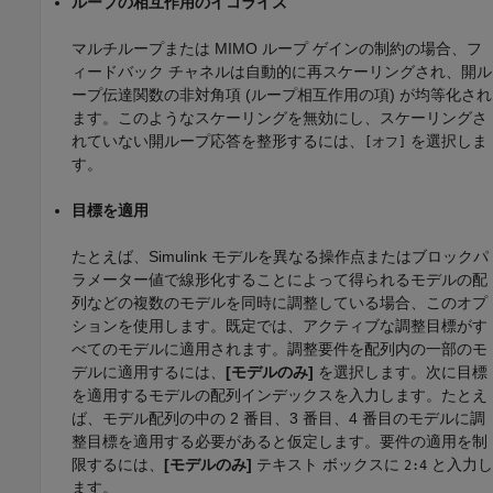
ループの相互作用のイコライズ
マルチループまたは MIMO ループ ゲインの制約の場合、フ
ィードバック チャネルは自動的に再スケーリングされ、開ル
ープ伝達関数の非対角項 (ループ相互作用の項) が均等化され
ます。このようなスケーリングを無効にし、スケーリングさ
れていない開ループ応答を整形するには、
を選択しま
[オフ]
す。
目標を適用
たとえば、Simulink モデルを異なる操作点またはブロックパ
ラメーター値で線形化することによって得られるモデルの配
列などの複数のモデルを同時に調整している場合、このオプ
ションを使用します。既定では、アクティブな調整目標がす
べてのモデルに適用されます。調整要件を配列内の一部のモ
デルに適用するには、
[モデルのみ]
を選択します。次に目標
を適用するモデルの配列インデックスを入力します。たとえ
ば、モデル配列の中の 2 番目、3 番目、4 番目のモデルに調
整目標を適用する必要があると仮定します。要件の適用を制
限するには、
[モデルのみ]
テキスト ボックスに
と入力し
2:4
ます。