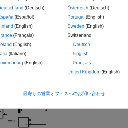
ulink® を使用して、電子デバイスの電力段の電圧コントローラ
Deutschland
(Deutsch)
Österreich
(Deutsch)
España
(Español)
Portugal
(English)
_system(
'rct_powerstage'
inland
(English)
Sweden
(English)
France
(Français)
Switzerland
reland
(English)
Deutsch
talia
(Italiano)
English
Luxembourg
(English)
Français
United Kingdom
(English)
最寄りの営業オフィスへのお問い合わせ