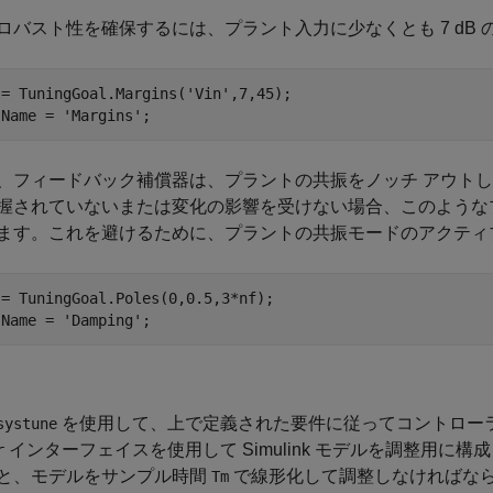
ロバスト性を確保するには、プラント入力に少なくとも 7 dB 
 = TuningGoal.Margins(
'Vin'
,7,45);

.Name = 
'Margins'
、フィードバック補償器は、プラントの共振をノッチ アウト
握されていないまたは変化の影響を受けない場合、このような
ます。これを避けるために、プラントの共振モードのアクティブな
= TuningGoal.Poles(0,0.5,3*nf);

.Name = 
'Damping'
を使用して、上で定義された要件に従ってコントローラ
systune
インターフェイスを使用して Simulink モデルを調整用に
r
と、モデルをサンプル時間
で線形化して調整しなければな
Tm