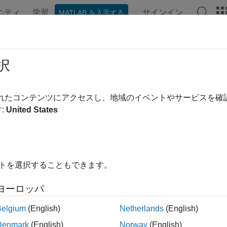
ニティ
学習
サインイン
MATLAB を入手する
ンテーション
例
関数
ブロック
アプリ
ビデオ
力段の電圧のデジタル制御
択
されたコンテンツにアクセスし、地域のイベントやサービスを
例では次を使用します。
:
United States
rol System Toolbox
Control System Toolbox
link Control Design
Simulink Control Design
link
Simulink
イトを選択することもできます。
では、サンプリング周波数に近い帯域幅で高性能デジタル コ
ヨーロッパ
段の電圧制御
Belgium
(English)
Netherlands
(English)
Denmark
(English)
Norway
(English)