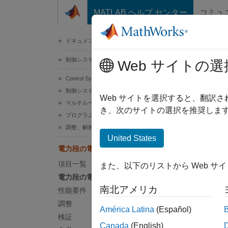
コンテンツへスキップ
MATLAB ヘルプ センター
コミュ
ドキュメ
ドキュメンテーションのホーム
制御システム
電
Web サイトの選
Control System Toolbox
制御システムの設計と調整
Web サイトを選択すると、翻訳
マルチループの多目的調整
この
き、次のサイトの選択を推奨します
プログラムによる調整
Cont
調整、解析、検証
Simu
United States
電力段の電圧のデジタル制御
Simu
項目一覧
また、以下のリストから Web サ
電力段の電圧制御
この例
南北アメリカ
性能要件
調整
電力
América Latina
(Español)
検証
Canada
(English)