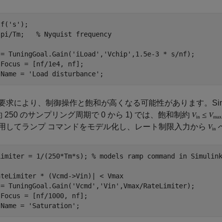
tf(
's'
);

 pi/Tm;   
% Nyquist frequency
 = TuningGoal.Gain(
'iLoad'
,
'Vchip'
,1.5e-3 * s/nf);

Focus = [nf/1e4, nf];

.Name = 
'Load disturbance'
要求により、制御操作と飽和が高くなる可能性があります。Simu
約 250 のサンプリング周期で 0 から 1) では、飽和制約
用してランプ コマンドをモデル化し、レート制限入力から
Limiter = 1/(250*Tm*s); 
% models ramp command in Simulin
ateLimiter * (Vcmd->Vin)| < Vmax
 = TuningGoal.Gain(
'Vcmd'
,
'Vin'
,Vmax/RateLimiter);

Focus = [nf/1000, nf];

.Name = 
'Saturation'