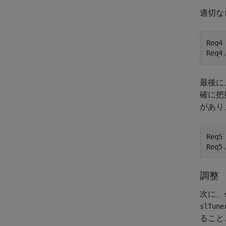
適切な
Req4
Req4
最後に
確に把
があり
Req5 
Req5
調整
次に、
slTune
ること