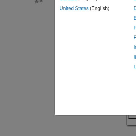
Sim
参考
United States
(English)
open
F
I
I