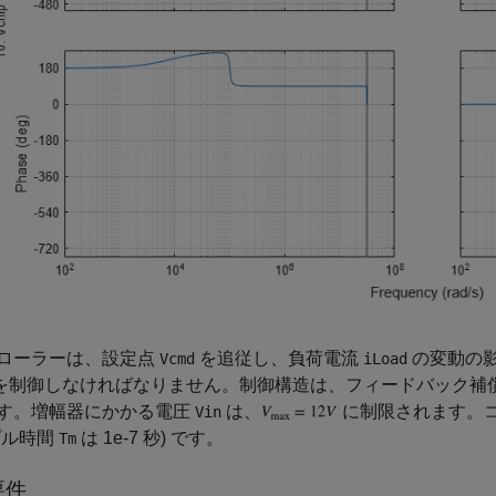
ローラーは、設定点
を追従し、負荷電流
の変動の
Vcmd
iLoad
を制御しなければなりません。制御構造は、フィードバック補
す。増幅器にかかる電圧
は、
に制限されます。コン
Vin
プル時間
は 1e-7 秒) です。
Tm
要件