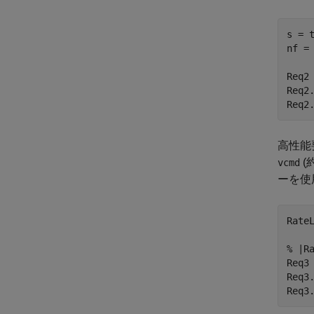
s = 
nf =
Req2
Req2.
Req2
高性能
(
vcmd
ーを使
Rate
% |R
Req3
Req3.
Req3