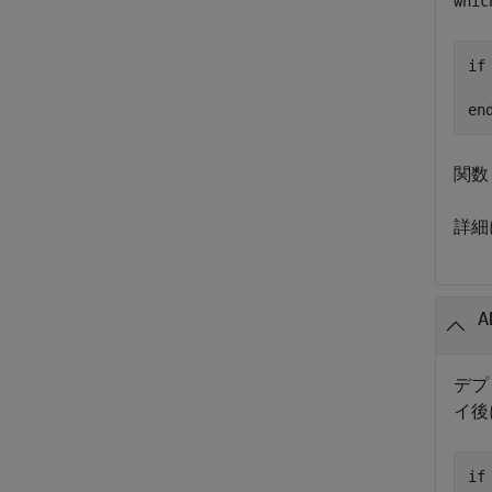
whic
if
  
en
関
詳細
A
デプ
イ後
if