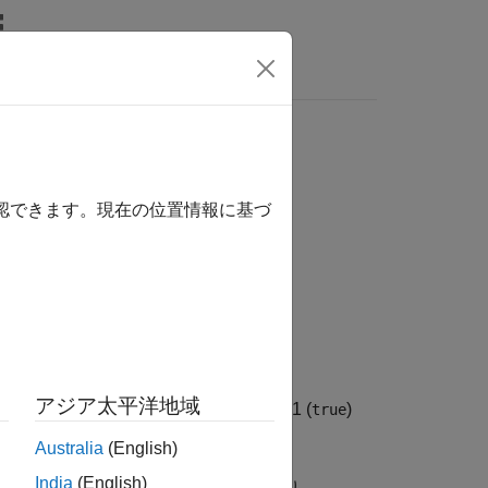
wers
モードで実行されているかを判定
確認できます。現在の位置情報に基づ
アジア太平洋地域
で実行されている場合は logical 1 (
)
true
す。
Australia
(English)
India
(English)
とデータのコレクションで構成されており、