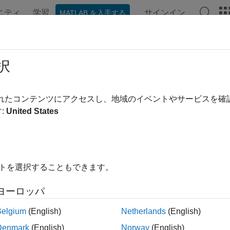
ニティ
学習
サインイン
MATLAB を入手する
ンテーション
例
関数
アプリ
ビデオ
MATLAB Ans
eployed
択
がデプロイ モードで実行されているのか、あるいは
MATLAB
されたコンテンツにアクセスし、地域のイベントやサービスを
:
United States
内をすべて折りたたむ
deployed
イトを選択することもできます。
ヨーロッパ
®
は、関数が
MATLAB
Runtime
を使用してデプロイ モード
deployed
ATLAB セッションで実行されている場合は 0 (
) を返しま
false
Belgium
(English)
Netherlands
(English)
Denmark
(English)
Norway
(English)
イ モードで実行されるアプリケーションは、MATLAB 関数