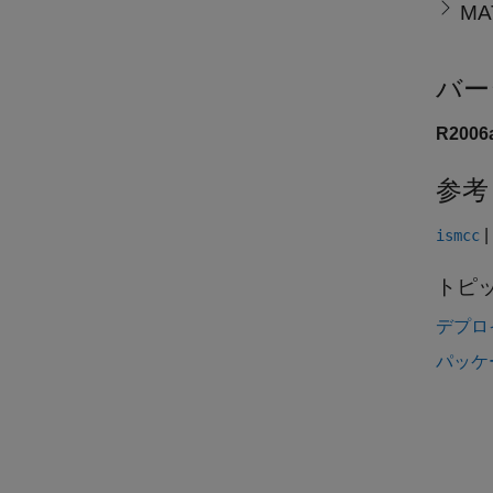
MA
バー
R200
参考
|
ismcc
トピ
デプロ
パッケ