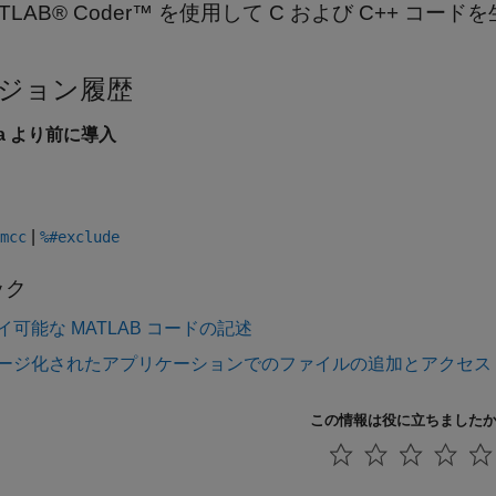
TLAB® Coder™ を使用して C および C++ コー
ジョン履歴
6a より前に導入
|
mcc
%#exclude
ック
イ可能な MATLAB コードの記述
ージ化されたアプリケーションでのファイルの追加とアクセス
この情報は役に立ちました