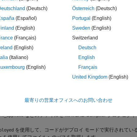
B Compiler™
を使用して、MATLAB セッション外で
MATLAB 
Deutschland
(Deutsch)
Österreich
(Deutsch)
ア コンポーネントにパッケージ化されています。
España
(Español)
Portugal
(English)
inland
(English)
Sweden
(English)
France
(Français)
Switzerland
reland
(English)
Deutsch
折りたたむ
talia
(Italiano)
English
Luxembourg
(English)
Français
デプロイした関数からのファイルへのアクセス
United Kingdom
(English)
数
を使用するか、
を基準としたファイルの場所を
which
ctfroot
最寄りの営業オフィスへのお問い合わせ
含まれるファイルにアクセスできます。
などのファイルを
MATLAB Compiler
プロジェクト
rn_app.exe
を使用して、コードがデプロイ モードで実行されてい
ployed