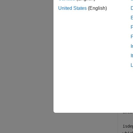
MATLA
United States
(English)
トウェ
F
例
例
I
すべて
I
関
ンに
exte
isde