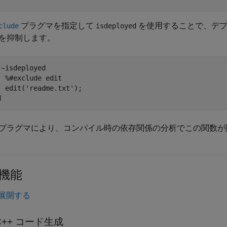
プラグマを指定して
を使用することで、デ
clude
isdeployed
を抑制します。
 ~isdeployed

%#exclude edit
  edit(
'readme.txt'
d
プラグマにより、コンパイル時の依存関係の分析でこの関数が
機能
展開する
C++ コード生成