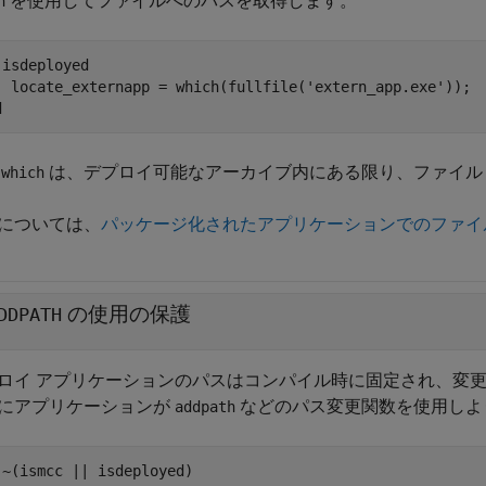
を使用してファイルへのパスを取得します。
h
 isdeployed

  locate_externapp = which(fullfile(
'extern_app.exe'
d
数
は、デプロイ可能なアーカイブ内にある限り、ファイ
which
については、
パッケージ化されたアプリケーションでのファイ
の使用の保護
DDPATH
ロイ アプリケーションのパスはコンパイル時に固定され、変
にアプリケーションが
などのパス変更関数を使用しよ
addpath
 ~(ismcc || isdeployed)
