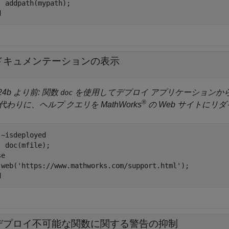
d
ドキュメンテーションの表示
24b より前: 関数
を使用してデプロイ アプリケーションか
doc
®
代わりに、ヘルプ クエリを MathWorks
の Web サイトにリ
 ~isdeployed

se
 web(
'https://www.mathworks.com/support.html'
d
デプロイ不可能な関数に関する警告の抑制