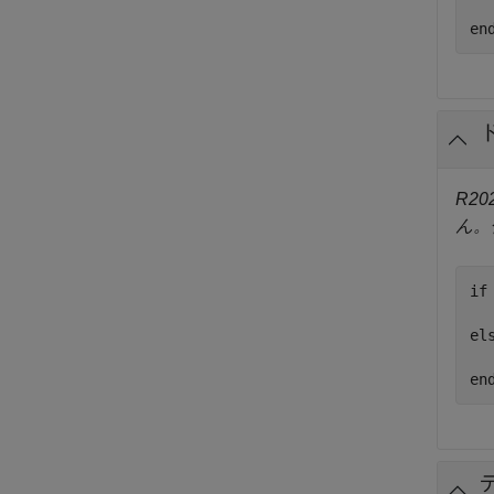
en
R20
ん。
if
el
  
en