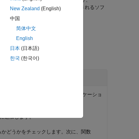
Runtime
ライブラリを使用して実行されるソフ
New Zealand
(English)
中国
简体中文
English
日本
(日本語)
한국
(한국어)
指定して、パッケージ化されたアプリケーショ
に追加します。
るかどうかをチェックします。次に、関数