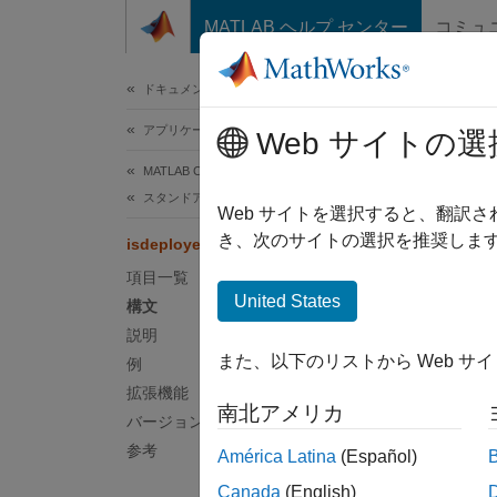
コンテンツへスキップ
MATLAB ヘルプ センター
コミュ
ドキュメ
ドキュメンテーションのホーム
アプリケーションのデプロイ
isd
Web サイトの選
MATLAB Compiler
スタンドアロン アプリケーション
コード
Web サイトを選択すると、翻訳
き、次のサイトの選択を推奨します
isdeployed
ページ
項目一覧
構文
United States
構文
説明
x = is
また、以下のリストから Web サ
例
説明
拡張機能
南北アメリカ
x = is
バージョン履歴
を、M
参考
América Latina
(Español)
Canada
(English)
デプロ