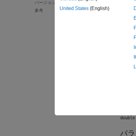
バージョン履歴
Gene
United States
(English)
参考
まれる
力ベク
F
Output(
I
が 1 
I
数でな
入力お
このブ
シーケ
このブ
double
パラ