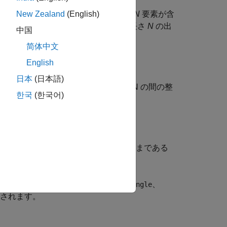
素を反復または省略なしで再配列します。入力に
N
要素が含
New Zealand
(English)
ルになります。この列ベクトルは、長さ
N
の出
中国
って、
简体中文
English
日本
(日本語)
 vector]
の内容は、重複の無い 1 と N の間の整
한국
(한국어)
信号でなければなりません。
力することができます。長さがさまざまである
基礎
(Simulink)
を参照してください。
、
、
、
、
、
uint16
int32
uint32
boolean
single
されます。