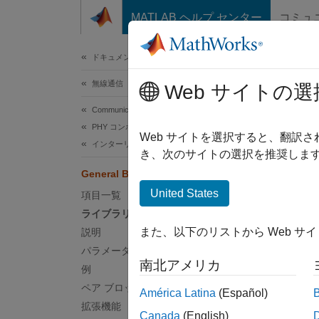
コンテンツへスキップ
MATLAB ヘルプ センター
コミュ
ドキュメ
ドキュメンテーションのホーム
無線通信
Gene
Web サイトの選
Communications Toolbox
PHY コンポーネント
入力ベ
Web サイトを選択すると、翻訳
インターリーブ
き、次のサイトの選択を推奨します
ライ
General Block Interleaver
United States
項目一覧
Inter
ライブラリ
また、以下のリストから Web サ
説明
パラメーター
南北アメリカ
例
ペア ブロック
América Latina
(Español)
説明
拡張機能
Canada
(English)