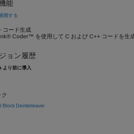
機能
展開する
++ コード生成
ulink® Coder™ を使用して C および C++ コード
ジョン履歴
6a より前に導入
ック
l Block Deinterleaver