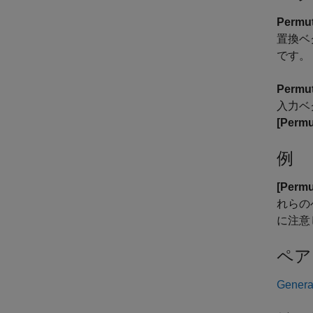
Permut
置換ベ
です。
Permut
入力ベ
[Permu
例
[Permu
れらの
に注意
ペア
Genera