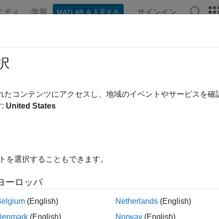
ニティ
学習
サインイン
MATLAB を入手する
ンテーション
例
関数
ブロック
アプリ
ビデオ
ral Block Interleaver
択
クトルのシンボルの並べ替え
されたコンテンツにアクセスし、地域のイベントやサービスを
:
United States
ブラリ
leaving の Block サブライブラリ
イトを選択することもできます。
ヨーロッパ
Belgium
(English)
Netherlands
(English)
Denmark
(English)
Norway
(English)