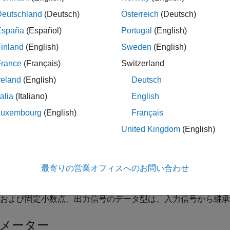
ral Block Interleaver ブロックは、入力ベクトルの要
Deutschland
(Deutsch)
Österreich
(Deutsch)
場合、
[Permutation vector]
パラメーターは長さ
N
の列ベクト
España
(Español)
Portugal
(English)
トルを形成する入力要素のインデックスを順番に示し、したが
inland
(English)
Sweden
(English)
k
) = Input(
Permutation vector
(k))
France
(Français)
Switzerland
reland
(English)
Deutsch
と
N
の間の整数
k
それぞれについて成り立ちます。
[Permutation
talia
(Italiano)
English
ければなりません。
Luxembourg
(English)
Français
よび
[Permutation vector]
パラメーターはどちらも列ベクトル
United Kingdom
(English)
ロックは、シミュレーション中に長さが変わるシーケンスを出
ンスや可変サイズ信号の詳細については、
可変サイズの信号の
最寄りの営業オフィスへのお問い合わせ
ロックは次のデータ型を受け入れます。
、
、
、
int8
uint8
int16
および固定小数点。出力信号のデータ型は、入力信号から継承
メーター