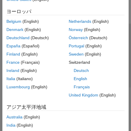
ADS-B および AIS
AMR
ヨーロッパ
FM
Belgium
(English)
Netherlands
(English)
DSSS
Denmark
(English)
Norway
(English)
トラストセンター
商標
プライバシー ポリシー
Deutschland
(Deutsch)
Österreich
(Deutsch)
違法コピー防止
アプリケーション ステータス
お問い合わせ
España
(Español)
Portugal
(English)
© 1994-2026 The MathWorks, Inc.
Finland
(English)
Sweden
(English)
France
(Français)
Switzerland
Web サイ
日本
Ireland
(English)
Deutsch
Italia
(Italiano)
English
Luxembourg
(English)
Français
United Kingdom
(English)
アジア太平洋地域
Australia
(English)
India
(English)