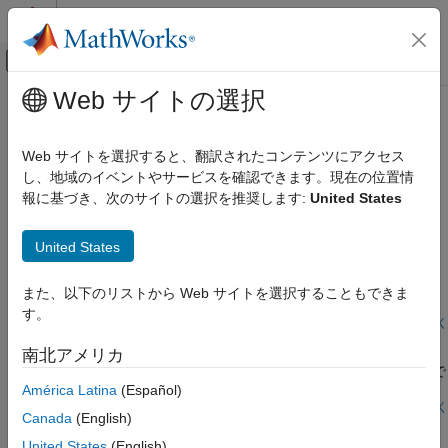
コンテンツへスキップ
MATLAB ヘルプ センター
オフキャンバス ナビゲーション メ
メインコンテンツ
Web サイトの選択
ドキュメンテーションのホーム
NFC
無線通信
Web サイトを選択すると、翻訳されたコンテンツにアクセス
近距離無線通信 (NFC) プロトコル スタックのモデル化
し、地域のイベントやサービスを確認できます。現在の位置情
Communications Toolbox
ここに示す例は、NFC の通信リンクを示しています。
報に基づき、次のサイトの選択を推奨します:
United States
規格準拠のシステム
カテゴリ
注目の例
United States
3GPP
近距離無線通信 (NFC)
UWB
また、以下のリストから Web サイトを選択することもできま
2 つの近距離無線通信 (NFC) デバイス間の通信をモデル化する。
ZigBee
す。
ライブ スクリプトを開く
NFC
NFC アプリケーション層
南北アメリカ
MIL-STD-188
2 つの近距離無線通信 (NFC) デバイスのアプリケーション層間で
テレビとケーブル
データを交換する。
América Latina
(Español)
P.25
ライブ スクリプトを開く
Canada
(English)
FRS/GMRS
この情報は役に立ちましたか？
United States
(English)