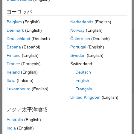
ADS-B および AIS
AMR
ヨーロッパ
FM
Belgium
(English)
Netherlands
(English)
DSSS
Denmark
(English)
Norway
(English)
Deutschland
(Deutsch)
Österreich
(Deutsch)
トラストセンター
商標
プライバシー ポリシー
España
(Español)
Portugal
(English)
違法コピー防止
アプリケーション ステータス
お問い合わせ
Finland
(English)
Sweden
(English)
© 1994-2026 The MathWorks, Inc.
France
(Français)
Switzerland
Ireland
(English)
Deutsch
Web サイ
日本
Italia
(Italiano)
English
Luxembourg
(English)
Français
United Kingdom
(English)
アジア太平洋地域
Australia
(English)
India
(English)