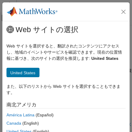
コンテンツへスキップ
MATLAB ヘルプ センター
オフキャンバス ナビゲーション メ
メインコンテンツ
Web サイトの選択
ドキュメンテーションのホーム
DSSS
無線通信
Web サイトを選択すると、翻訳されたコンテンツにアクセス
DSSS の送信および受信
し、地域のイベントやサービスを確認できます。現在の位置情
Communications Toolbox
この例では、ダイレクト シーケンス スペクトル拡散 (DSSS) 受
報に基づき、次のサイトの選択を推奨します:
United States
規格準拠のシステム
信機を示します。これは、OQPSK を使用して変調され、
カテゴリ
Realistic チャネルと受信機の劣化によって歪んだ DSSS 信号を復
United States
調および復号化するために使用されます。
3GPP
UWB
また、以下のリストから Web サイトを選択することもできま
注目の例
ZigBee
す。
NFC
DSSS Receiver for Search and Rescue Tracking System
南北アメリカ
MIL-STD-188
Implement a direct sequence spread spectrum (DSSS) receiver
テレビとケーブル
that uses offset quadrature phase shift keying (OQPSK)
América Latina
(Español)
modulation.
P.25
Canada
(English)
R2024a 以降
ライブ スクリプトを開く
FRS/GMRS
United States
(English)
この情報は役に立ちましたか？