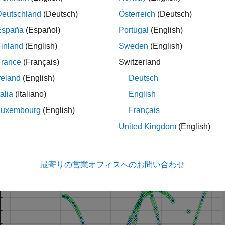
Deutschland
(Deutsch)
Österreich
(Deutsch)
ATLAB テスト フレームワークを使用してユニット テストを
España
(Español)
Portugal
(English)
EX 関数上でテストを実行します。
inland
(English)
Sweden
(English)
France
(Français)
Switzerland
dded Coder® がある場合は、ソフトウェアインザループ (SIL
reland
(English)
Deutsch
ニット テストを使用して、生成されたスタンドアロン コード
talia
(Italiano)
English
背景
Luxembourg
(English)
Français
では、MATLAB Coder を使用してユニット テストを実行
United Kingdom
(English)
。この例のテストでは、オブジェクトの軌跡とそのカルマン推
す。
最寄りの営業オフィスへのお問い合わせ