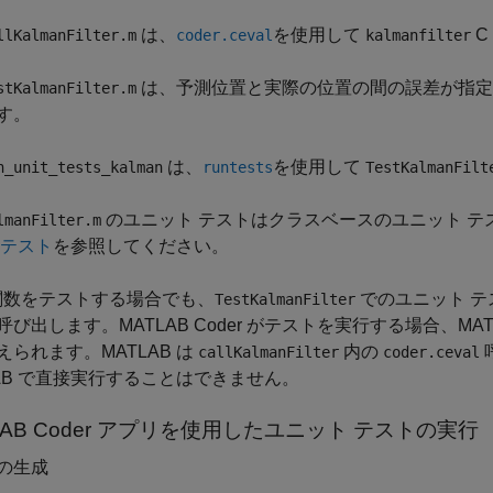
は、
を使用して
C
llKalmanFilter.m
coder.ceval
kalmanfilter
は、予測位置と実際の位置の間の誤差が指定
stKalmanFilter.m
す。
は、
を使用して
n_unit_tests_kalman
runtests
TestKalmanFilt
のユニット テストはクラスベースのユニット テ
lmanFilter.m
 テスト
を参照してください。
 関数をテストする場合でも、
でのユニット テス
TestKalmanFilter
呼び出します。MATLAB Coder がテストを実行する場合、MA
えられます。MATLAB は
内の
callKalmanFilter
coder.ceval
LAB で直接実行することはできません。
LAB Coder アプリを使用したユニット テストの実行
の生成