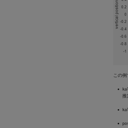
この例
ka
推
ka
po