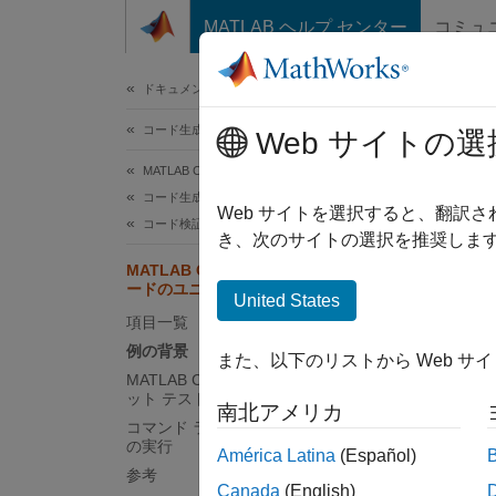
コンテンツへスキップ
MATLAB ヘルプ センター
コミュ
ドキュメ
ドキュメンテーションのホーム
コード生成
MA
Web サイトの選
MATLAB Coder
コード生成
Web サイトを選択すると、翻訳
コード検証
き、次のサイトの選択を推奨します
この例で
MATLAB Coder を使用した外部 C コ
す。
ードのユニット テスト
United States
項目一覧
C コー
例の背景
フレー
また、以下のリストから Web サ
MATLAB Coder アプリを使用したユニ
で豊富
ット テストの実行
南北アメリカ
コマンド ラインでのユニット テスト
以下の
の実行
América Latina
(Español)
参考
C
Canada
(English)