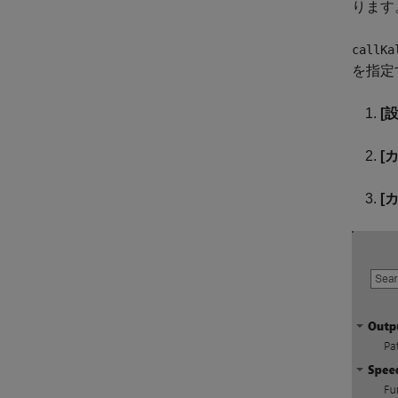
ります
callKa
を指定
[
[
[