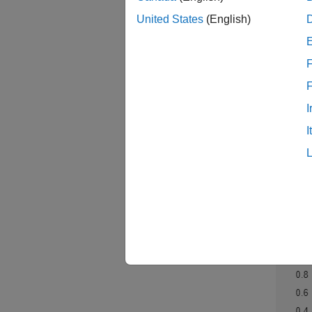
United States
(English)
M
M
F
Embe
I
よるユ
I
例の
この例
います
定しま