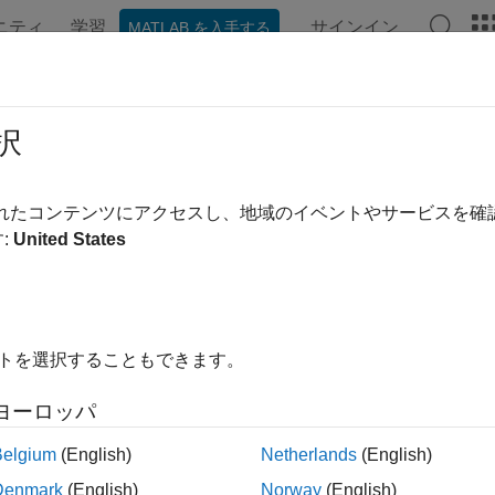
ニティ
学習
サインイン
MATLAB を入手する
ンテーション
例
関数
ブロック
アプリ
ビデオ
TLAB Coder を使用した外部 C
択
されたコンテンツにアクセスし、地域のイベントやサービスを
:
United States
は、MATLAB® Coder™ で MATLAB® ユニット テス
ドをテストする場合、MATLAB Coder を使用して MATLAB
ムワークを使用してユニット テストを記述します。MATLAB
イトを選択することもできます。
なテストを作成できます。
ヨーロッパ
例では、次のような操作方法を説明します。
Belgium
(English)
Netherlands
(English)
 コードを MATLAB Coder を使用して生成する MEX 関数とし
Denmark
(English)
Norway
(English)