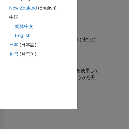
New Zealand
(English)
記述します。
中国
简体中文
English
) 実行またはプロセッサインザループ (PIL) 実行に
日本
(日本語)
でユニット テストを実行できます。
한국
(한국어)
する方法を示すためにカルマン フィルターを使用して
定が指定された許容誤差内に収まるどうかを判