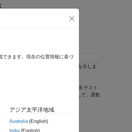
MATLAB Answers
 コードのユニット テスト
確認できます。現在の位置情報に基づ
トを使用して外部 C コードをテストする方法を示しま
 にコードを取り込みます。次に、MATLAB テスト
 の高度な数値計算や可視化機能を利用して、柔軟
アジア太平洋地域
Australia
(English)
て MATLAB に取り込みます。
India
(English)