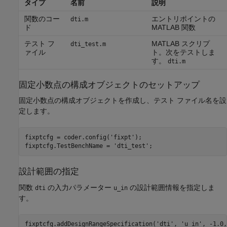
タイプ
名前
説明
関数のコー
エントリポイントの
dti.m
ド
MATLAB 関数
テスト フ
MATLAB スクリプ
dti_test.m
ァイル
ト。次をテストしま
す。
dti.m
固定小数点の構成オブジェクトのセットアップ
固定小数点の構成オブジェクトを作成し、テスト ファイル名を設
定します。
fixptcfg = coder.config(
'fixpt'
);

fixptcfg.TestBenchName = 
'dti_test'
設計範囲の指定
関数
の入力パラメーター
の設計範囲情報を指定しま
dti
u_in
す。
fixptcfg.addDesignRangeSpecification(
'dti'
, 
'u_in'