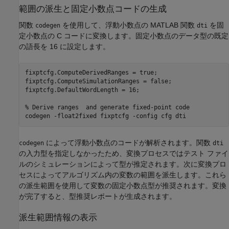
範囲の派生と固定小数点コードの生成
関数
を使用して、浮動小数点の MATLAB 関数
を
固
codegen
dti
定小数点の C コード
に変換します。固定小数点のデータ型の既定
の語長を 16 に設定します。
fixptcfg.ComputeDerivedRanges = true;

fixptcfg.ComputeSimulationRanges = false;

fixptcfg.DefaultWordLength = 16;

% Derive ranges  and generate fixed-point code
codegen 
-float2fixed
fixptcfg
-config
cfg
dti
によって浮動小数点のコードが解析されます。関数
codegen
dti
の入力型を指定しなかったため、変換プロセスではテスト ファイ
ルのシミュレーションによって型が推定されます。次に変換プロ
セスによってアルゴリズム内の変数の範囲を派生します。これら
の派生範囲を使用して変数の固定小数点型が推奨されます。変換
が完了すると、型推奨レポートが生成されます。
派生範囲情報の表示