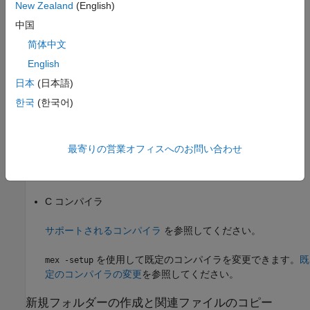
New Zealand
(English)
生成された固定小数点の C コードの表示
中国
简体中文
前提条件
English
この例を実行するには、次の製品をインストールしなければなり
日本
(日本語)
ません。
한국
(한국어)
®
MATLAB
MATLAB Coder™
最寄りの営業オフィスへのお問い合わせ
Fixed-Point Designer™
C コンパイラ
サポートされるコンパイラ
を参照してください。
を使用して既定のコンパイラを変更できます。
既
mex -setup
定のコンパイラの変更
を参照してください。
新規フォルダーの作成と関連ファイルのコピー