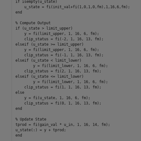
if isempty(u_state)

    u_state = fi(init_val+fi(1,0,1,0,fm),1,16,6,fm);

end 

% Compute Output

if (u_state > limit_upper)

    y = fi(limit_upper, 1, 16, 6, fm);

    clip_status = fi(-2, 1, 16, 13, fm);

elseif (u_state >= limit_upper)

    y = fi(limit_upper, 1, 16, 6, fm);

    clip_status = fi(-1, 1, 16, 13, fm);

elseif (u_state < limit_lower)

	y = fi(limit_lower, 1, 16, 6, fm);

    clip_status = fi(2, 1, 16, 13, fm);

elseif (u_state <= limit_lower)

	y = fi(limit_lower, 1, 16, 6, fm);

    clip_status = fi(1, 1, 16, 13, fm);   

else        

    y = fi(u_state, 1, 16, 6, fm);

    clip_status = fi(0, 1, 16, 13, fm);

end

% Update State

tprod = fi(gain_val * u_in, 1, 16, 14, fm);

u_state(:) = y + tprod;

end
