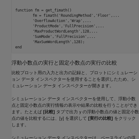
function fm = get_fimath()

	fm = fimath('RoundingMethod','Floor',...

        'OverflowAction','Wrap',...

        'ProductMode','FullPrecision',...

        'MaxProductWordLength',128,...

        'SumMode','FullPrecision',...

        'MaxSumWordLength',128);

浮動小数点の実行と固定小数点の実行の比較
比較プロット用の入力と出力の記録と、プロットにシミュレーシ
ョン データ インスペクターを使用することを選択したため、シ
ミュレーション データ インスペクターが開きます。
シミュレーション データ インスペクターを使用して、浮動小数
点と固定小数点の実行情報の表示や結果の比較を行うことができ
ます。たとえば
[比較]
タブで出力
の浮動小数点の値と固定小数
y
点の値を比較するには、[
] を選択して
[実行の比較]
をクリック
y
します。
シミュレーション データ インスペクターは、ベースラインの浮