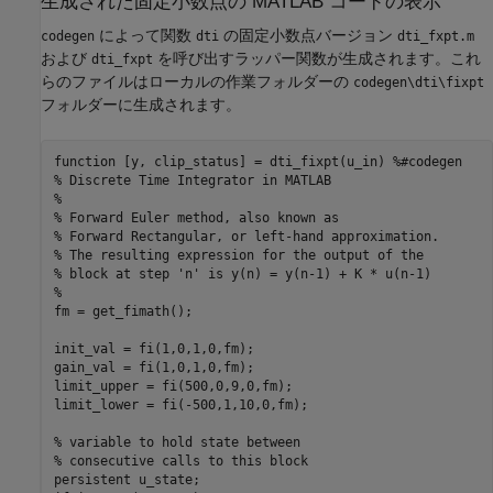
生成された固定小数点の
MATLAB
コードの表示
によって関数
の固定小数点バージョン
codegen
dti
dti_fxpt.m
および
を呼び出すラッパー関数が生成されます。これ
dti_fxpt
らのファイルはローカルの作業フォルダーの
codegen\dti\fixpt
フォルダーに生成されます。
function [y, clip_status] = dti_fixpt(u_in) %#codegen

% Discrete Time Integrator in MATLAB

%  

% Forward Euler method, also known as 

% Forward Rectangular, or left-hand approximation.

% The resulting expression for the output of the 

% block at step 'n' is y(n) = y(n-1) + K * u(n-1)

%

fm = get_fimath();

init_val = fi(1,0,1,0,fm);  

gain_val = fi(1,0,1,0,fm);

limit_upper = fi(500,0,9,0,fm);

limit_lower = fi(-500,1,10,0,fm);

% variable to hold state between 

% consecutive calls to this block

persistent u_state;
