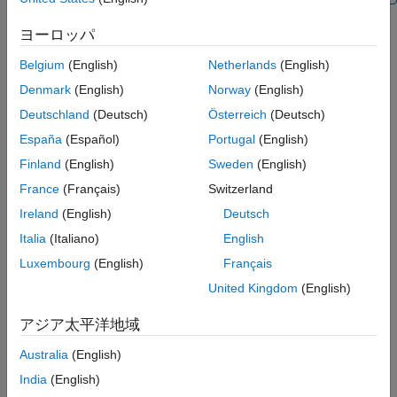
シミュレーション データ インスペクターに
よるプロット作成の有効化
前提条件
ヨーロッパ
C コード生成の構成オブジェクトのセットア
ップ
Belgium
(English)
Netherlands
(English)
新規フォルダーの作成と関連ファイルのコピー
範囲の派生と固定小数点コードの生成
Denmark
(English)
Norway
(English)
派生範囲情報の表示
固定小数点の構成オブジェクトのセットアップ
Deutschland
(Deutsch)
Österreich
(Deutsch)
生成された固定小数点の MATLAB コードの
表示
España
(Español)
Portugal
(English)
設計範囲の指定
浮動小数点の実行と固定小数点の実行の比較
Finland
(English)
Sweden
(English)
生成された固定小数点の C コードの表示
シミュレーション データ インスペクターによるプロット作
France
(Français)
Switzerland
成の有効化
参考
Ireland
(English)
Deutsch
C コード生成の構成オブジェクトのセットアップ
Italia
(Italiano)
English
Luxembourg
(English)
Français
範囲の派生と固定小数点コードの生成
United Kingdom
(English)
派生範囲情報の表示
アジア太平洋地域
生成された固定小数点の
MATLAB
コードの表示
Australia
(English)
India
(English)
浮動小数点の実行と固定小数点の実行の比較