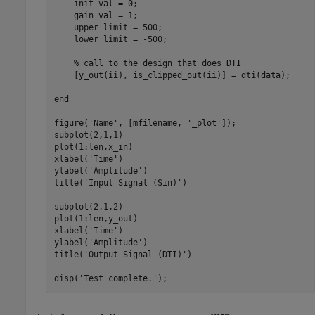
    init_val = 0;

    gain_val = 1;

    upper_limit = 500;

    lower_limit = -500;

% call to the design that does DTI
    [y_out(ii), is_clipped_out(ii)] = dti(data);

end
figure(
'Name'
, [mfilename, 
'_plot'
]);

subplot(2,1,1)

plot(1:len,x_in)

xlabel(
'Time'
)

ylabel(
'Amplitude'
)

title(
'Input Signal (Sin)'
)

subplot(2,1,2)

plot(1:len,y_out)

xlabel(
'Time'
)

ylabel(
'Amplitude'
)

title(
'Output Signal (DTI)'
)

disp(
'Test complete.'
);