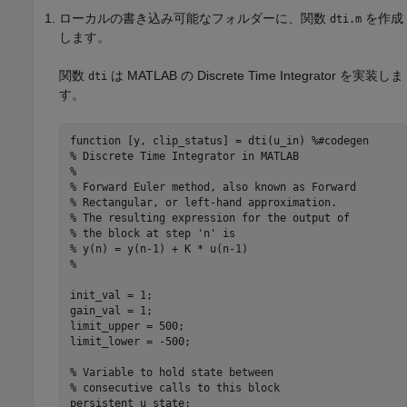
ローカルの書き込み可能なフォルダーに、関数
を作成
dti.m
します。
関数
は MATLAB の Discrete Time Integrator を実装しま
dti
す。
function
 [y, clip_status] = dti(u_in) 
%#codegen
% Discrete Time Integrator in MATLAB
%  
% Forward Euler method, also known as Forward 
% Rectangular, or left-hand approximation. 
% The resulting expression for the output of 
% the block at step 'n' is 
% y(n) = y(n-1) + K * u(n-1)
%
init_val = 1;  

gain_val = 1;

limit_upper = 500;

limit_lower = -500;

% Variable to hold state between 
% consecutive calls to this block
persistent