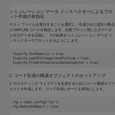
シミュレーション データ インスペクターによるプロ
ット作成の有効化
テスト ファイルを実行することを選択し、生成された固定小数点
の MATLAB コードを検証します。比較プロット用に入力データ
と出力データを記録し、その結果をシミュレーション データ イ
ンスペクターでプロットするようにします。
fixptcfg.TestNumerics = true;

fixptcfg.LogIOForComparisonPlotting = true;

fixptcfg.PlotWithSimulationDataInspector = true;
C コード生成の構成オブジェクトのセットアップ
C のスタティック ライブラリを生成するためにコード構成オブジ
ェクトを作成します。コード生成レポートを有効にします。
cfg = coder.config(
'lib'
);

cfg.GenerateReport = true;