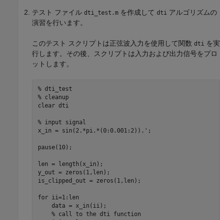
テスト ファイル
を作成して
アルゴリズムの
dti_test.m
dti
演習を行います。
このテスト スクリプトは正弦波入力を使用して関数
を実
dti
行します。その後、スクリプトは入力および出力信号をプロ
ットします。
% dti_test
% cleanup
clear 
dti
% input signal
x_in = sin(2.*pi.*(0:0.001:2)).';

pause(10);

len = length(x_in);

y_out = zeros(1,len);

is_clipped_out = zeros(1,len);

for
 ii=1:len

    data = x_in(ii);

% call to the dti function