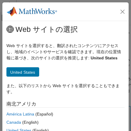
コンテンツへスキップ
MATLAB ヘルプ センター
オフキャンバス ナビゲーション メ
メインコンテンツ
Web サイトの選択
ドキュメンテーションのホーム
派生した範囲に基づく固定小数点デ
コード生成
ータ型の推奨
Web サイトを選択すると、翻訳されたコンテンツにアクセス
し、地域のイベントやサービスを確認できます。現在の位置情
MATLAB Coder
報に基づき、次のサイトの選択を推奨します:
United States
数値変換
この例では、関数
を使用して静的範囲に基づいて固定小
codegen
数点データ型を推奨する方法を示します。派生範囲に基づいてデ
固定小数点の変換
United States
ータ型を推奨すると、動作範囲全体にわたってアルゴリズムを実
行するテスト ファイルを提供する必要がないというメリットがあ
派生した範囲に基づく固定小数点データ型の
推奨
ります。このようなテスト ファイルは実行に非常に長い時間がか
また、以下のリストから Web サイトを選択することもできま
かることが多いため、代わりに派生範囲を使用すると時間を節約
項目一覧
す。
できます。
前提条件
南北アメリカ
新規フォルダーの作成と関連ファイルのコピ
ー
メモ
América Latina
(Español)
固定小数点の構成オブジェクトのセットアッ
派生範囲の解析は非スカラー変数ではサポートされていま
プ
Canada
(English)
せん。
設計範囲の指定
United States
(English)