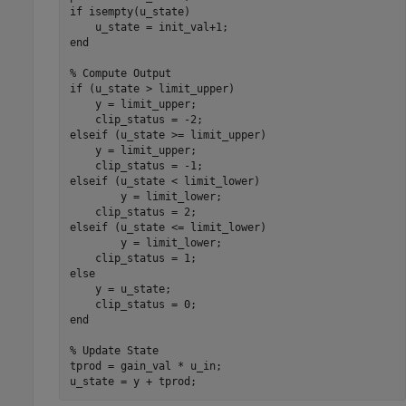
if
 isempty(u_state)

end
% Compute Output
if
 (u_state > limit_upper)

    y = limit_upper;

elseif
 (u_state >= limit_upper)

    y = limit_upper;

elseif
 (u_state < limit_lower)

	y = limit_lower;

elseif
 (u_state <= limit_lower)

	y = limit_lower;

else
    y = u_state;

end
% Update State
tprod = gain_val * u_in;
