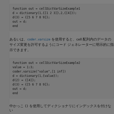
function
 out = cellDictVarSizeExample1

d = dictionary(1,{[1 2 3]},2,{[4]});

d(3) = {[5 6 7 8 9]};

end
あるいは、
を使用すると、cell 配列内のデータの
coder.varsize
サイズ変更を許可するようにコード ジェネレーターに明示的に指
示できます。
function
 out = cellDictVarSizeExample2

value = 1:3;

coder.varsize(
"value"
,[1 inf])

d = dictionary(1,{value});

d(2) = {[4]};

d(3) = {[5 6 7 8 9]};

end
中かっこ
を使用してディクショナリにインデックスを付けな
{}
い