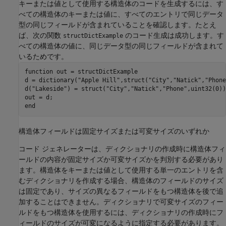
キーまたは値として使用する構造体のコードを生成するには、す
べての構造体のキーまたは値に、すべてのエントリで同じデータ
型の同じフィールドが含まれていることを確認します。たとえ
ば、次の関数
のコード生成は成功します。す
structDictExample
べての構造体の値に、同じデータ型の同じフィールドが含まれて
いるためです。
function
 out = structDictExample

d = dictionary(
"Apple Hill"
,struct(
"City"
,
"Natick"
,
"Phone
d(
"Lakeside"
) = struct(
"City"
,
"Natick"
,
"Phone"
,uint32(0))
end
構造体フィールドは固定サイズまたは可変サイズのいずれか
コード ジェネレーターは、ディクショナリの作成時に構造体フィ
ールドの内容が固定サイズか可変サイズかを判別する必要があり
ます。構造体をキーまたは値として使用する単一のエントリを含
むディクショナリを作成する場合、構造体のフィールドのサイズ
は固定であり、サイズの異なるフィールドをもつ構造体を後で追
加することはできません。ディクショナリで可変サイズのフィー
ルドをもつ構造体を使用するには、ディクショナリの作成時にフ
ィールドのサイズが可変になるように指定する必要があります。