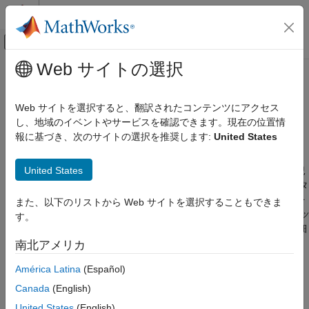
コンテンツへスキップ
MATLAB ヘルプ センター
オフキャンバス ナビゲーション メ
メインコンテンツ
Web サイトの選択
ドキュメンテーションのホーム
コード生成におけるディクショナ
コード生成
リの制限事項
Web サイトを選択すると、翻訳されたコンテンツにアクセス
し、地域のイベントやサービスを確認できます。現在の位置情
MATLAB Coder
報に基づき、次のサイトの選択を推奨します:
United States
コード生成のための MATLAB プログラミング
R2024b 以降
®
コード生成用の MATLAB
コードで
を使用するとき
dictionary
データ定義
United States
は、string、cell、または構造体を使用する場合などの特定の状況
ディクショナリ
で、考慮事項と制限事項が適用されます。
は、データ
dictionary
を値として格納するデータ構造体で、この値には対応するキーを
コード生成におけるディクショナリの制限事
また、以下のリストから Web サイトを選択することもできま
項
使用してアクセスできます。このタイプのデータ構造体は、
"ハッ
す。
シュ マップ"
とも呼ばれます。MATLAB のディクショナリの詳細
項目一覧
については、
ディクショナリの作成と管理
を参照してください。
南北アメリカ
ディクショナリでの string の使用
ディクショナリのコード生成の詳細については、
ディクショナリ
ディクショナリでの cell の使用
América Latina
(Español)
のコードの生成
を参照してください。
ディクショナリでの構造体の使用
Canada
(English)
その他の制約と制限
ディクショナリでの string の使用
United States
(English)