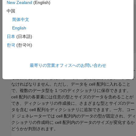
New Zealand
(English)
function
 out = stringDictExample2

中国
d = configureDictionary(
"string"
,
"double"
);

简体中文
d(
"Tomato"
) = 1;

d(
"Carrot"
) = .5;

English
d(
"Mango"
) = 2.5;

日本
(日本語)
d(
"Mushroom"
) = 1.99;

한국
(한국어)
end
ディクショナリでの cell の使用
最寄りの営業オフィスへのお問い合わせ
MATLAB ディクショナリでは、すべてのキーと値をスカラーにす
る必要があります。また、すべてキーまたは値が同じデータ型で
なければなりません。ただし、データを cell 配列に入れること
で、複数のデータ型を 1 つのディクショナリに保存できます。
cell 配列の各要素には任意の型とサイズのデータを含めることが
でき、ディクショナリの作成後に、さまざまな型とサイズのデー
タを含む cell 配列をディクショナリに追加できます。一方、コー
ド ジェネレーターでは cell 配列内のデータの型が固定され、ディ
クショナリの作成時に cell 配列内のデータのサイズが変化するか
どうかが判別されます。