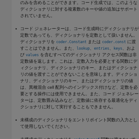
のみを含めることができます。コード生成では、このような
ディクショナリに対する複素数のキーや値の追加はサポート
されていません。
コード ジェネレーターは、コード生成時にディクショナリが
定数であっても、ディクショナリを定数として扱いません。
ディクショナリを
または
に渡
coder.Constant
coder.const
すことはできません。また、
、
、
、およ
lookup
entries
keys
び
を含むすべてのディクショナリ アクセス関数は非
values
定数値を返します。これは、定数入力を必要とする関数にデ
ィクショナリ、ディクショナリのキー、またはディクショナ
リの値を渡すことができないことを意味します。ディクショ
ナリ、ディクショナリのキー、またはディクショナリの値
は、異種混合 cell 配列へのインデックス付けなど、定数を必
要とする操作には使用できません。また、コード ジェネレー
ターは、定数畳み込みなど、定数値に依存する最適化をディ
クショナリに対して実行することもできません。
未構成のディクショナリをエントリポイント関数の入力とし
て使用しないでください。