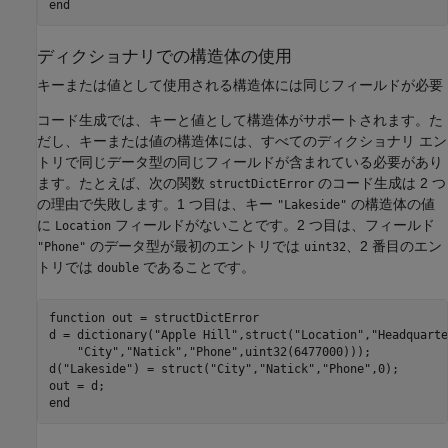
end
ディクショナリでの構造体の使用
キーまたは値として使用される構造体には同じフィールドが必要
コード生成では、キーと値として構造体がサポートされます。た
だし、キーまたは値の構造体には、すべてのディクショナリ エン
トリで同じデータ型の同じフィールドが含まれている必要があり
ます。たとえば、次の関数
のコード生成は 2 つ
structDictError
の理由で失敗します。1 つ目は、キー
の構造体の値
"Lakeside"
に
フィールドがないことです。2 つ目は、フィールド
Location
のデータ型が最初のエントリでは
、2 番目のエン
"Phone"
uint32
トリでは
であることです。
double
function
 out = structDictError

d = dictionary(
"Apple Hill"
,struct(
"Location"
,
"Headquarte
"City"
,
"Natick"
,
"Phone"
,uint32(6477000)));

d(
"Lakeside"
) = struct(
"City"
,
"Natick"
,
"Phone"
,0);

end