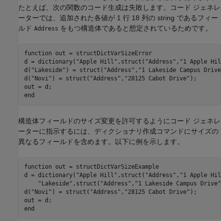
たとえば、次の関数のコード生成は失敗します。コード ジェネレ
ーターでは、追加された各値が 1 行 18 列の string であるフィー
ルド
をもつ構造体であると想定されているためです。
Address
function
 out = structDictVarSizeError

d = dictionary(
"Apple Hill"
,struct(
"Address"
,
"1 Apple Hil
d(
"Lakeside"
) = struct(
"Address"
,
"1 Lakeside Campus Drive
d(
"Novi"
) = struct(
"Address"
,
"28125 Cabot Drive"
);

end
構造体フィールドのサイズ変更を許可するようにコード ジェネレ
ーターに指示するには、ディクショナリ作成コマンドにサイズの
異なるフィールドを含めます。以下に例を示します。
function
 out = structDictVarSizeExample

d = dictionary(
"Apple Hill"
,struct(
"Address"
,
"1 Apple Hil
"Lakeside"
,struct(
"Address"
,
"1 Lakeside Campus Drive"
d(
"Novi"
) = struct(
"Address"
,
"28125 Cabot Drive"
);

end