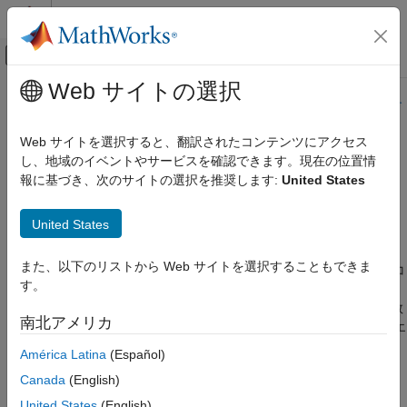
コンテンツへスキップ
MATLAB ヘルプ センター
オフキャンバス ナビゲーション メ
メインコンテンツ
Web サイトの選択
ドキュメンテーションのホーム
このページの内容は最新ではありません。最新版の英語を参照す
るには、ここをクリックします。
検証、妥当性確認、テスト
Web サイトを選択すると、翻訳されたコンテンツにアクセス
コード検証
し、地域のイベントやサービスを確認できます。現在の位置情
C Function ブロック内のカスタム
報に基づき、次のサイトの選択を推奨します:
United States
Polyspace Bug Finder
コードに対する
Polyspace
解析の
Bug Finder の実行
実行
United States
Simulink での Bug Finder 解析
C Function ブロック内のカスタム コードに
また、以下のリストから Web サイトを選択することもできま
®
Simulink
から
C Function
(Simulink)
ブロック内のカスタム C コ
対する Polyspace 解析の実行
す。
®
ードに対する Polyspace
解析を実行できます。Polyspace で
項目一覧
は、Simulink モデルで指定された設計範囲指定、性質、入力の数
南北アメリカ
前提条件
などのモデル固有の情報を保持しながら、カスタム C コードのエ
ラーやバグをチェックできます。
C Function ブロック内のカスタム コードに
América Latina
(Español)
対する Polyspace 解析を実行するためのモ
デルを開く
Canada
(English)
前提条件
Polyspace 解析の実行
United States
(English)