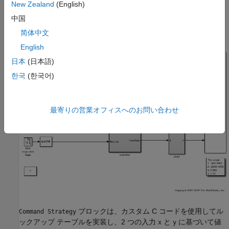
このモデルでは、
サブシステムの内部に
Command Strategy
New Zealand
(English)
という名前の C Function ブロックが含まれていま
controller
中国
す。
简体中文
English
日本
(日本語)
한국
(한국어)
最寄りの営業オフィスへのお問い合わせ
ブロックは、カスタム C コードを使用してル
Command Strategy
ックアップ テーブルを実装し、2 つの入力
と
に基づいて値
x
y