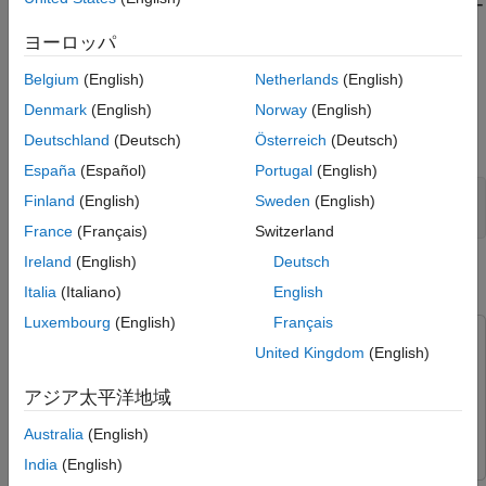
Simulink から Polyspace を実行する前に、Polyspace インストー
C コード内の問題の特定
®
ルと MATLAB
インストールをリンクしなければなりません。
特定された問題の修正
ヨーロッパ
MATLAB や Simulink との Polyspace の統合
を参照してくださ
参考
い。
Belgium
(English)
Netherlands
(English)
Denmark
(English)
Norway
(English)
この例で使用されるモデルを開くには、MATLAB コマンド ウィ
Deutschland
(Deutsch)
Österreich
(Deutsch)
ンドウで以下を実行します。
España
(Español)
Portugal
(English)
openExample(
'polyspace_code_prover/CScriptDemoExample'
)

Finland
(English)
Sweden
(English)
open_system(
'psdemo_model_link_sl_cscript'
);
France
(Français)
Switzerland
Ireland
(English)
Deutsch
C Function ブロック内のカスタム コードに対する
Polyspace 解析を実行するためのモデルを開く
Italia
(Italiano)
English
Luxembourg
(English)
Français
この例では次を使用します。
United Kingdom
(English)
Polyspace Bug Finder
Polyspace Bug Finder
アジア太平洋地域
Polyspace Code Prover
Polyspace Code Prover
Simulink
Simulink
Australia
(English)
India
(English)