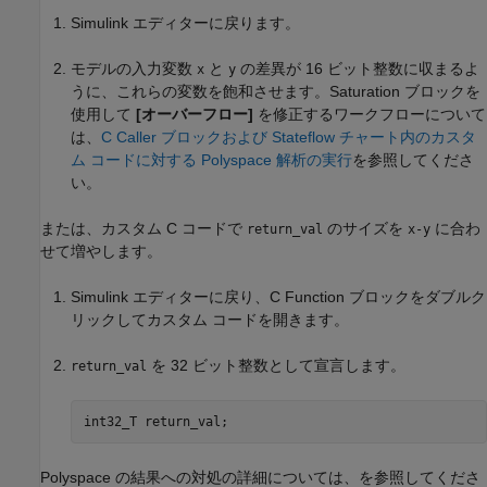
Simulink エディターに戻ります。
モデルの入力変数
と
の差異が 16 ビット整数に収まるよ
x
y
うに、これらの変数を飽和させます。Saturation ブロックを
使用して
[オーバーフロー]
を修正するワークフローについて
は、
C Caller ブロックおよび Stateflow チャート内のカスタ
ム コードに対する Polyspace 解析の実行
を参照してくださ
い。
または、カスタム C コードで
のサイズを
に合わ
return_val
x-y
せて増やします。
Simulink エディターに戻り、
C Function
ブロックをダブルク
リックしてカスタム コードを開きます。
を 32 ビット整数として宣言します。
return_val
int32_T return_val;
Polyspace の結果への対処の詳細については、
を参照してくださ