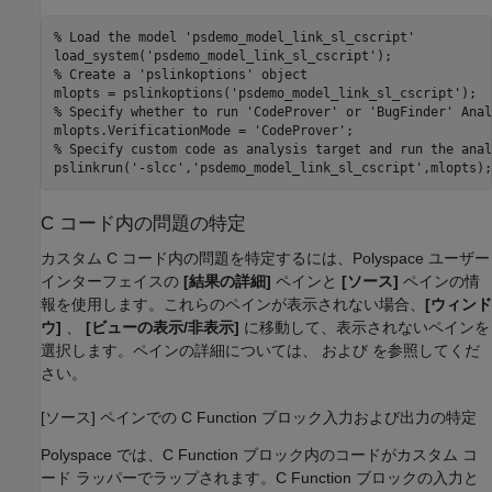
% Load the model 'psdemo_model_link_sl_cscript'
load_system(
'psdemo_model_link_sl_cscript'
% Create a 'pslinkoptions' object
mlopts = pslinkoptions(
'psdemo_model_link_sl_cscript'
% Specify whether to run 'CodeProver' or 'BugFinder' Anal
mlopts.VerificationMode = 
'CodeProver'
% Specify custom code as analysis target and run the anal
pslinkrun(
'-slcc'
,
'psdemo_model_link_sl_cscript'
,mlopts);
C コード内の問題の特定
カスタム C コード内の問題を特定するには、Polyspace ユーザー
インターフェイスの
[結果の詳細]
ペインと
[ソース]
ペインの情
報を使用します。これらのペインが表示されない場合、
[ウィンド
ウ]
、
[ビューの表示/非表示]
に移動して、表示されないペインを
選択します。ペインの詳細については、
および
を参照してくだ
さい。
[ソース] ペインでの C Function ブロック入力および出力の特定
Polyspace では、
C Function
ブロック内のコードがカスタム コ
ード ラッパーでラップされます。
C Function
ブロックの入力と