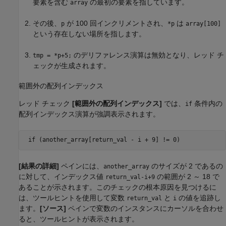
要素を含む
の最初の要素を指しています。
array
その後、
が 100 回インクリメントされ、
は
p
*p
array[100]
という存在しない場所を指します。
のデリファレンス演算は無効となり、レッド チ
tmp = *p+5;
ェックが生成されます。
範囲外の配列インデックス
レッド チェック
[範囲外の配列インデックス]
では、
条件内の
if
配列インデックス演算が強調表示されます。
 if (another_array
[
[結果の詳細]
ペインには、
のサイズが 2 であるの
another_array
に対して、インデックス値
の範囲が 2 ～ 18 で
return_val-i+9
あることが示されます。このチェックの根本原因を見つけるに
は、ツールヒントを使用して変数
と
の値を追跡し
return_val
i
ます。
[ソース]
ペインで変数のインスタンスにカーソルを合わせ
ると、ツールヒントが表示されます。