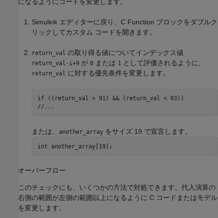
になるようにコードを変更します。
Simulink エディターに戻り、
C Function
ブロックをダブルク
リックしてカスタム コードを開きます。
の取り得る値についてインデックス値
return_val
が
または
として評価されるように、
return_val-i+9
0
1
に対する優先条件を変更します。
return_val
if ((return_val > 91) && (return_val < 93))

または、
をサイズ 19 で宣言します。
another_array
int another_array[19];
オーバーフロー
このチェックにも、いくつかの方法で対処できます。代入演算の
右側の範囲が左側の範囲以上になるように C コードまたはモデル
を変更します。